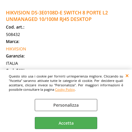
HIKVISION DS-3E0108D-E SWITCH 8 PORTE L2
UNMANAGED 10/100M RJ45 DESKTOP
Cod. art.:
508432
Marca:
HIKVISION
Garanzia:
ITALIA
Cod. EAN:
Questo sito usa i cookie per fornirti un'esperienza migliore. Cliccando su
6941264011279
"Accetta" saranno attivate tutte le categorie di cookie. Per decidere quali
Cod. Produttore:
accettare, cliccare invece su "Personalizza". Per maggiori informazioni è
possibile consultare la pagina
Cooky Policy
.
DS-3E0108D-E
Hikvision DS-3E0108D-E. Tipo di porte RJ-45: Fast Ethernet
Personalizza
(10/100), Quantità di porte RJ-45: 8. Dimensioni tavola MAC:
1000 voci, Capacità di [...]
Disponibilità:
Accetta
Non Disponibile
Prezzo: