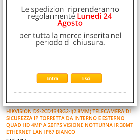
Telecamera di sicurezza IP, Posizionamento supportato:
Le spedizioni riprenderanno
Interno e esterno, Tecnologia di [...]
regolarmente
Lunedi 24
Disponibilità:
Agosto
Non Disponibile
Prezzo:
Evasione Articolo:
per tutta la merce inserita
nel
2-5 Giorni lavorativi
periodo di chiusura.
HIKVISION DS-2CD1343G2-I(2.8MM) TELECAMERA DI
SICUREZZA IP TORRETTA DA INTERNO E ESTERNO
QUAD HD 4MP A 20FPS VISIONE NOTTURNA IR 30MT
ETHERNET LAN IP67 BIANCO