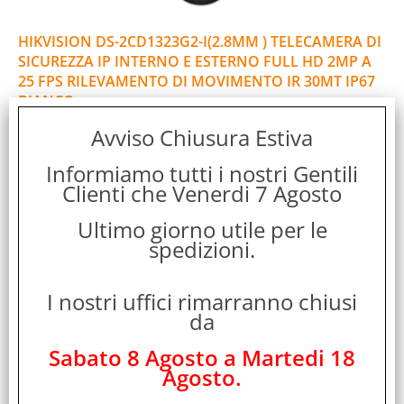
HIKVISION DS-2CD1323G2-I(2.8MM ) TELECAMERA DI
SICUREZZA IP INTERNO E ESTERNO FULL HD 2MP A
25 FPS RILEVAMENTO DI MOVIMENTO IR 30MT IP67
BIANCO
Cod. art.:
Avviso Chiusura Estiva
488221
Informiamo tutti i nostri Gentili
Marca:
Clienti che Venerdi 7 Agosto
HIKVISION
Garanzia:
Ultimo giorno utile per le
ITALIA
spedizioni.
Colore:
WHITE
I nostri uffici rimarranno chiusi
Cod. EAN:
da
6931847181239
Cod. Produttore:
Sabato 8 Agosto a Martedi 18
DS-2CD1323G2-I(2.8mm
Agosto.
Hikvision Digital Technology DS-2CD1323G2-I(2.8mm). Tipo: