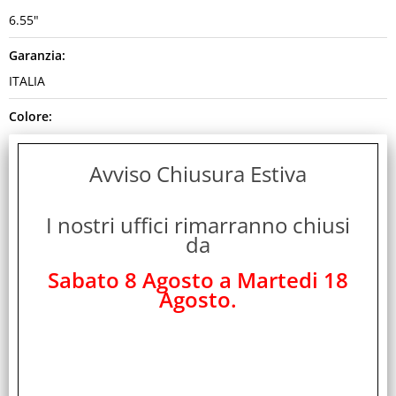
6.55"
Garanzia:
ITALIA
Colore:
BLACK
Avviso Chiusura Estiva
Cod. EAN:
6936520867646
I nostri uffici rimarranno chiusi
Cod. Produttore:
da
5109BUUR
Sabato 8 Agosto a Martedi 18
Agosto.
Disponibilità:
Non Disponibile
Peso:
0,650 Kg