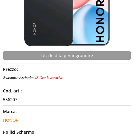
CONTATTI
Usa le dita per ingrandire
Prezzo:
Evasione Articolo:
48 Ore lavorative
Cod. art.:
556207
Marca:
HONOR
Pollici Schermo: