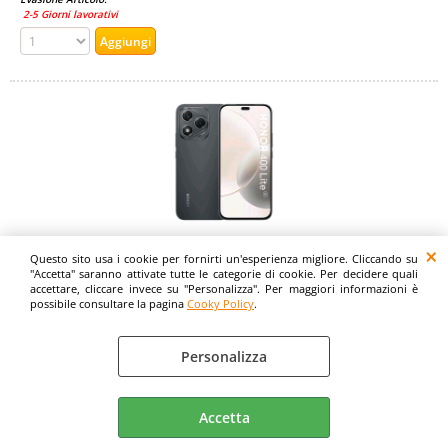
2-5 Giorni lavorativi
HONOR 400 LITE 5G DUAL SIM 6.7" OCTA CORE
Questo sito usa i cookie per fornirti un'esperienza migliore. Cliccando su
256GB RAM 8GB 5G EUROPA VELVET BLACK
"Accetta" saranno attivate tutte le categorie di cookie. Per decidere quali
accettare, cliccare invece su "Personalizza". Per maggiori informazioni è
Cod. art.:
possibile consultare la pagina
Cooky Policy
.
561421
Marca:
Personalizza
HONOR
Pollici:
Accetta
6.7"
Garanzia: