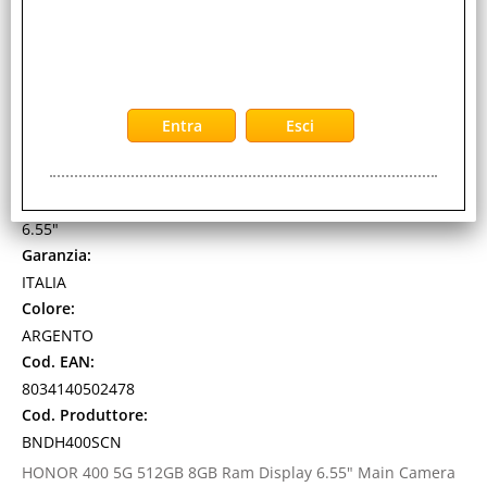
RAM 8GB 5G ITALIA ARGENTO + AURICOLARI
BLUETOOTH HONOR CHOICE CLIP INCLUSI NELLA
CONFEZIONE
Cod. art.:
575500
Marca:
HONOR
Pollici:
6.55"
Garanzia:
ITALIA
Colore:
ARGENTO
Cod. EAN:
8034140502478
Cod. Produttore:
BNDH400SCN
HONOR 400 5G 512GB 8GB Ram Display 6.55" Main Camera