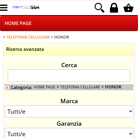
HOME PAGE
TELEFONIA CELLULARE
HONOR
CHI SIAMO
Ricerca avanzata
LOGISTICA
Cerca
NEGOZI ON LINE
DROPSHIPPING
>
> HONOR
Categoria:
HOME PAGE
TELEFONIA CELLULARE
Marca
SINCRONIZZATI CON NOI
SPEDIZIONI
Garanzia
PAGAMENTI