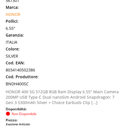
567301
Marca:
HONOR
Pollici:
6.55"
Garanzia:
ITALIA
Colore:
SILVER
Cod. EAN:
8034140502386
Cod. Produttore:
BNDH400SC
HONOR 400 5G 512GB 8GB Ram Display 6.55" Main Camera
200MP USB Type-C Dual nanoSim Android Snapdragon: 7
Gen 3 5300mAh Silver + Choice Earbuds Clip [...]
Disponibilità:
Non Disponibile
Prezzo:
Evasione Articolo: