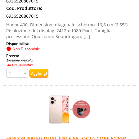
6936520867615
Cod. Produttore:
6936520867615
Honor 400. Dimensioni diagonale schermo: 16,6 cm (6.55"),
Risoluzione del display: 2412 x 1080 Pixel. Famiglia
processore: Qualcomm Snapdragon, [...]
Disponibilità:
Non Disponibile
Prezzo:
Evasione Articolo:
48 Ore lavorative
HONOR 400 5G DUAL SIM 6.55" OCTA CORE 512GB