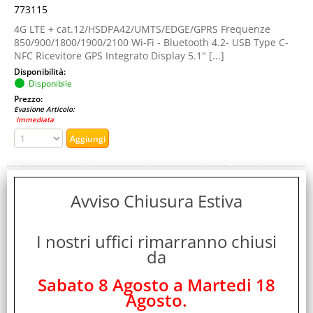
773115
4G LTE + cat.12/HSDPA42/UMTS/EDGE/GPRS Frequenze
850/900/1800/1900/2100 Wi-Fi - Bluetooth 4.2- USB Type C-
NFC Ricevitore GPS Integrato Display 5.1" [...]
Disponibilità:
Disponibile
Prezzo:
Evasione Articolo:
Immediata
Avviso Chiusura Estiva
I nostri uffici rimarranno chiusi
da
Sabato 8 Agosto a Martedi 18
HUAWEI P10 PLUS 5.5" OCTA CORE 128GB RAM 6GB
Agosto.
4G LTE PLUS TIM GREEN