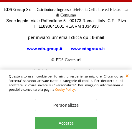
EDS Group Srl -
Distributore Ingrosso Telefonia Cellulare ed Elettronica
di Consumo
Sede legale: Viale Raf Vallone 5 - 00173 Roma - Italy C.F.- P.iva
IT 11890641001 REA RM 1334933
per inviarci un' email clicca qui:
E-mail
www.eds-group.it
-
www.edsgroup.it
© EDS Group srl
Tutti i diritti sono riservati. Copyright 2026.
E' vietata la riproduzione anche parziale del materiale presente
Questo sito usa i cookie per fornirti un'esperienza migliore. Cliccando su
"Accetta" saranno attivate tutte le categorie di cookie. Per decidere quali
in questo sito.
accettare, cliccare invece su "Personalizza". Per maggiori informazioni è
I marchi ed i loghi utilizzati sono di leggittima proprietà degli
possibile consultare la pagina
Cooky Policy
.
aventi diritto.
Le immagini e le caratteristiche dei prodotti sono al solo
scopo illustrativo fanno fede i dettagli sul sito del costruttore.
Personalizza
Accetta