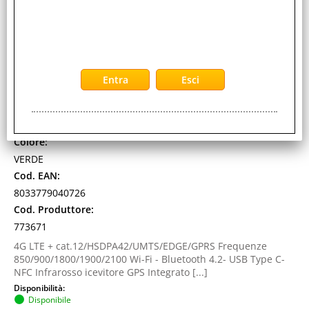
Cod. art.:
211859
Marca:
HUAWEI
Pollici:
5.5"
Garanzia:
TIM
Colore:
VERDE
Cod. EAN:
8033779040726
Cod. Produttore:
773671
4G LTE + cat.12/HSDPA42/UMTS/EDGE/GPRS Frequenze
850/900/1800/1900/2100 Wi-Fi - Bluetooth 4.2- USB Type C-
NFC Infrarosso icevitore GPS Integrato [...]
Disponibilità:
Disponibile