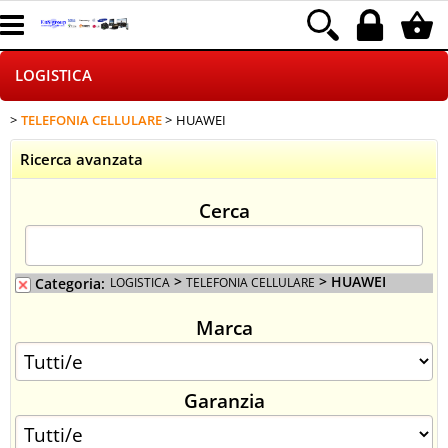
LOGISTICA
TELEFONIA CELLULARE
HUAWEI
HOME PAGE
Ricerca avanzata
CHI SIAMO
Cerca
NEGOZI ON LINE
DROPSHIPPING
>
> HUAWEI
Categoria:
LOGISTICA
TELEFONIA CELLULARE
Marca
SINCRONIZZATI CON NOI
SPEDIZIONI
Garanzia
PAGAMENTI