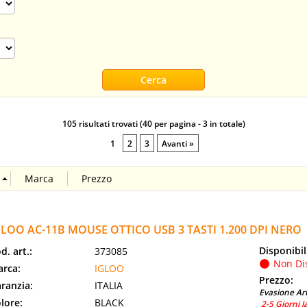
105 risultati trovati (40 per pagina - 3 in totale)
1
2
3
Avanti »
GLOO AC-11B MOUSE OTTICO USB 3 TASTI 1.200 DPI NERO
Disponibil
d. art.:
373085
Non Di
rca:
IGLOO
Prezzo:
ranzia:
ITALIA
Evasione Art
lore:
BLACK
2-5 Giorni l