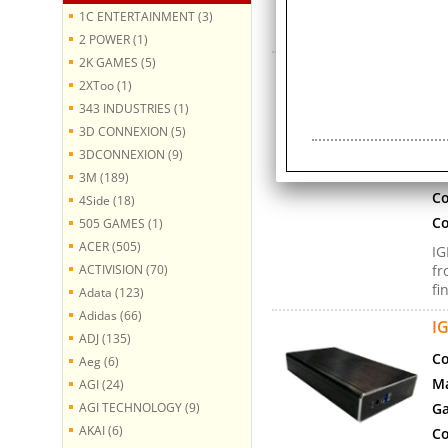
ap
1C ENTERTAINMENT (3)
la
2 POWER (1)
2K GAMES (5)
I
2XToo (1)
N
343 INDUSTRIES (1)
Co
3D CONNEXION (5)
Ma
3DCONNEXION (9)
Ga
3M (189)
Co
4Side (18)
Co
505 GAMES (1)
ACER (505)
IG
ACTIVISION (70)
fr
fi
Adata (123)
Adidas (66)
I
ADJ (135)
Co
Aeg (6)
Ma
AGI (24)
AGI TECHNOLOGY (9)
Ga
AKAI (6)
Co