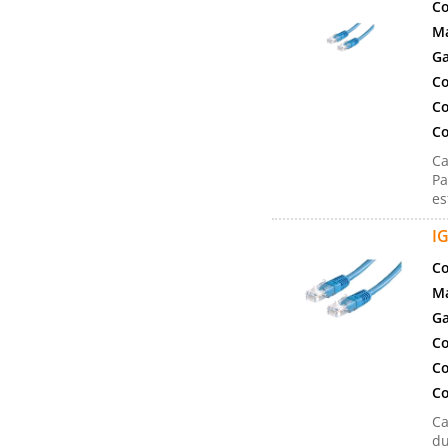
Co
Ma
Ga
Co
Co
Co
Ca
Pa
es
I
Co
Ma
Ga
Co
Co
Co
Ca
du