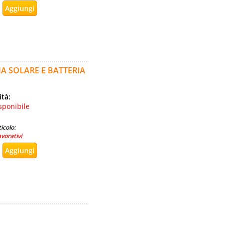
A SOLARE E BATTERIA
ità:
sponibile
icolo:
avorativi