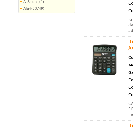
AkRacing (1)
Co
Altri
(50749)
Co
IG
da
ad
I
A
Co
Ma
Ga
Co
Co
Co
CA
SO
in
I