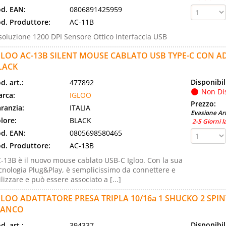
d. EAN:
0806891425959
d. Produttore:
AC-11B
soluzione 1200 DPI Sensore Ottico Interfaccia USB
GLOO AC-13B SILENT MOUSE CABLATO USB TYPE-C CON A
LACK
Disponibil
d. art.:
477892
Non Di
rca:
IGLOO
Prezzo:
ranzia:
ITALIA
Evasione Art
lore:
BLACK
2-5 Giorni l
d. EAN:
0805698580465
d. Produttore:
AC-13B
-13B è il nuovo mouse cablato USB-C Igloo. Con la sua
cnologia Plug&Play, è semplicissimo da connettere e
ilizzare e può essere associato a [...]
GLOO ADATTATORE PRESA TRIPLA 10/16a 1 SHUCKO 2 SPIN
IANCO
Disponibil
d. art.:
394337