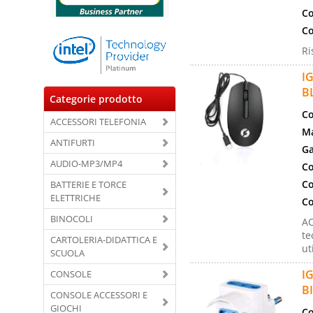
Co
Co
Ri
I
B
Categorie prodotto
Co
ACCESSORI TELEFONIA
Ma
ANTIFURTI
Ga
AUDIO-MP3/MP4
Co
Co
BATTERIE E TORCE
ELETTRICHE
Co
BINOCOLI
AC
te
CARTOLERIA-DIDATTICA E
ut
SCUOLA
I
CONSOLE
B
CONSOLE ACCESSORI E
GIOCHI
Co