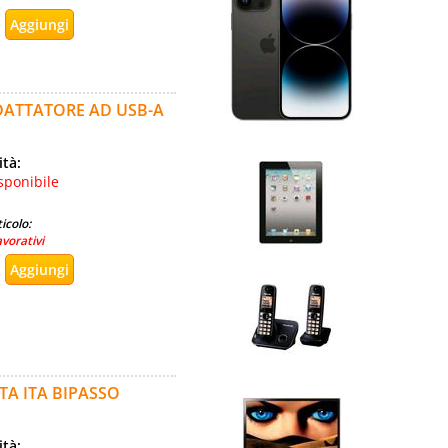
DATTATORE AD USB-A
ità:
sponibile
icolo:
avorativi
TA ITA BIPASSO
ità: