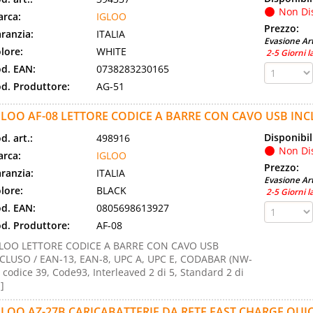
Non Di
rca:
IGLOO
Prezzo:
ranzia:
ITALIA
Evasione Art
lore:
WHITE
2-5 Giorni l
d. EAN:
0738283230165
d. Produttore:
AG-51
GLOO AF-08 LETTORE CODICE A BARRE CON CAVO USB IN
Disponibil
d. art.:
498916
Non Di
rca:
IGLOO
Prezzo:
ranzia:
ITALIA
Evasione Art
lore:
BLACK
2-5 Giorni l
d. EAN:
0805698613927
d. Produttore:
AF-08
GLOO LETTORE CODICE A BARRE CON CAVO USB
CLUSO / EAN-13, EAN-8, UPC A, UPC E, CODABAR (NW-
, codice 39, Code93, Interleaved 2 di 5, Standard 2 di
.]
GLOO AZ-27B CARICABATTERIE DA RETE FAST CHARGE QUIC