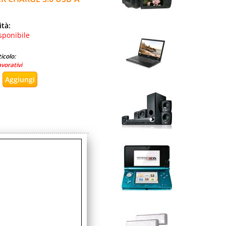
ità:
sponibile
icolo:
avorativi
ità:
sponibile
icolo:
avorativi