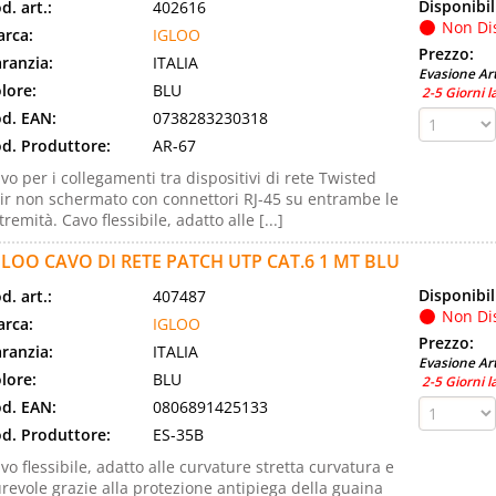
Disponibil
d. art.:
402616
Non Di
rca:
IGLOO
Prezzo:
ranzia:
ITALIA
Evasione Art
lore:
BLU
2-5 Giorni l
d. EAN:
0738283230318
d. Produttore:
AR-67
vo per i collegamenti tra dispositivi di rete Twisted
ir non schermato con connettori RJ-45 su entrambe le
tremità. Cavo flessibile, adatto alle [...]
GLOO CAVO DI RETE PATCH UTP CAT.6 1 MT BLU
Disponibil
d. art.:
407487
Non Di
rca:
IGLOO
Prezzo:
ranzia:
ITALIA
Evasione Art
lore:
BLU
2-5 Giorni l
d. EAN:
0806891425133
d. Produttore:
ES-35B
vo flessibile, adatto alle curvature stretta curvatura e
revole grazie alla protezione antipiega della guaina