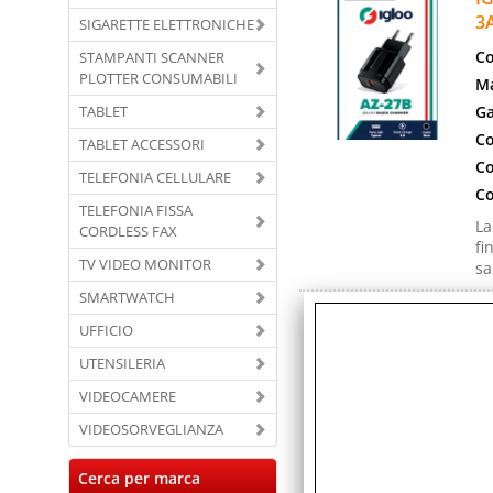
3
SIGARETTE ELETTRONICHE
Co
STAMPANTI SCANNER
PLOTTER CONSUMABILI
Ma
TABLET
Ga
Co
TABLET ACCESSORI
Co
TELEFONIA CELLULARE
Co
TELEFONIA FISSA
La
CORDLESS FAX
fi
TV VIDEO MONITOR
sa
SMARTWATCH
I
UFFICIO
Co
UTENSILERIA
Ma
VIDEOCAMERE
Ga
Co
VIDEOSORVEGLIANZA
Co
Cerca per marca
Ri