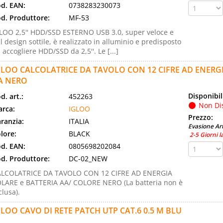
d. EAN:
0738283230073
d. Produttore:
MF-53
LOO 2,5'' HDD/SSD ESTERNO USB 3.0, super veloce e
l design sottile, è realizzato in alluminio e predisposto
 accogliere HDD/SSD da 2,5''. Le [...]
GLOO CALCOLATRICE DA TAVOLO CON 12 CIFRE AD ENERGI
A NERO
Disponibil
d. art.:
452263
Non Di
rca:
IGLOO
Prezzo:
ranzia:
ITALIA
Evasione Art
lore:
BLACK
2-5 Giorni l
d. EAN:
0805698202084
d. Produttore:
DC-02_NEW
LCOLATRICE DA TAVOLO CON 12 CIFRE AD ENERGIA
LARE e BATTERIA AA/ COLORE NERO (La batteria non è
clusa).
GLOO CAVO DI RETE PATCH UTP CAT.6 0.5 M BLU