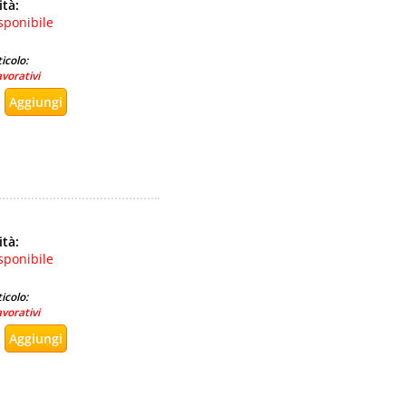
ità:
sponibile
icolo:
avorativi
ità:
sponibile
icolo:
avorativi