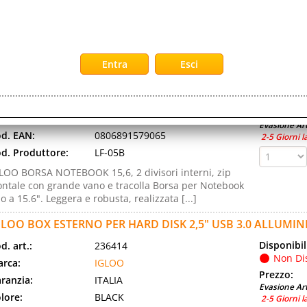
parecchiature elettroniche delicate senza graffiare e
sciare residui - non contiene CFC, FCKW o CKW [...]
GLOO BORSA PER NOTEBOOK DA 15,6" CON ZIP FRONTALE 
ERA
Disponibil
d. art.:
404482
Non Di
rca:
IGLOO
Prezzo:
ranzia:
ITALIA
Evasione Art
d. EAN:
0806891579065
2-5 Giorni l
d. Produttore:
LF-05B
LOO BORSA NOTEBOOK 15,6, 2 divisori interni, zip
ontale con grande vano e tracolla Borsa per Notebook
no a 15.6". Leggera e robusta, realizzata [...]
GLOO BOX ESTERNO PER HARD DISK 2,5" USB 3.0 ALLUMI
Disponibil
d. art.:
236414
Non Di
rca:
IGLOO
Prezzo:
ranzia:
ITALIA
Evasione Art
lore:
BLACK
2-5 Giorni l