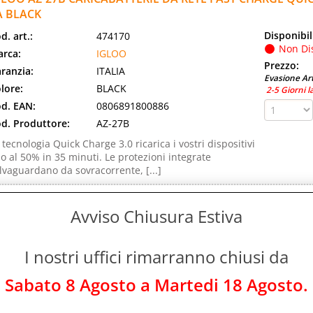
A BLACK
Disponibil
d. art.:
474170
Non Di
rca:
IGLOO
Prezzo:
ranzia:
ITALIA
Evasione Art
lore:
BLACK
2-5 Giorni l
d. EAN:
0806891800886
d. Produttore:
AZ-27B
 tecnologia Quick Charge 3.0 ricarica i vostri dispositivi
no al 50% in 35 minuti. Le protezioni integrate
lvaguardano da sovracorrente, [...]
GLOO BOMBOLETTA ARIA COMPRESSA 400ML
Avviso Chiusura Estiva
Disponibil
d. art.:
404270
Non Di
rca:
IGLOO
Prezzo:
I nostri uffici rimarranno chiusi da
ranzia:
ITALIA
Evasione Art
d. EAN:
0806891425928
2-5 Giorni l
Sabato 8 Agosto a Martedi 18 Agosto.
d. Produttore:
LG-113
muove delicatamente polvere e sporco da