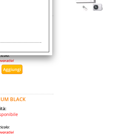
2 DIVISORI INTERNI
ità:
sponibile
icolo:
avorativi
NIUM BLACK
ità:
sponibile
icolo:
avorativi