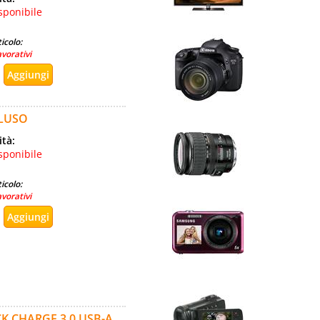
sponibile
icolo:
avorativi
CLUSO
ità:
sponibile
icolo:
avorativi
K CHARGE 3.0 USB-A