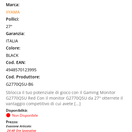
Marca:
IIYAMA
Pollici:
27"
Garanzia:
ITALIA
Colore:
BLACK
Cod. EAN:
4948570123995
Cod. Produttore:
G2770QSU-B6
Sblocca il tuo potenziale di gioco con il Gaming Monitor
G2770QSU Red Con il monitor G2770QSU da 27'' otterrete il
vantaggio competitivo di cui avete [...]
Disponibilità:
Non Disponibile
Prezzo:
Evasione Articolo:
24-48 Ore lavorative