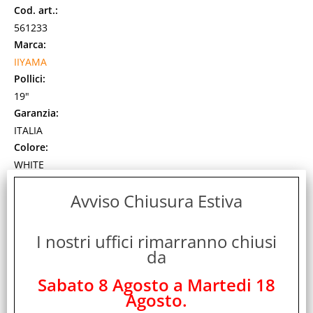
Cod. art.:
561233
Marca:
IIYAMA
Pollici:
19"
Garanzia:
ITALIA
Colore:
WHITE
Cod. EAN:
Avviso Chiusura Estiva
4948570125432
Cod. Produttore:
B1980S-W1
I nostri uffici rimarranno chiusi
da
iiyama ProLite B1980S-W1. Dimensioni diagonale schermo:
48,3 cm (19"), Risoluzione del display: 1280 x 1024 Pixel,
Tipologia HD: SVGA, Tecnologia [...]
Sabato 8 Agosto a Martedi 18
Agosto.
Disponibilità:
Non Disponibile