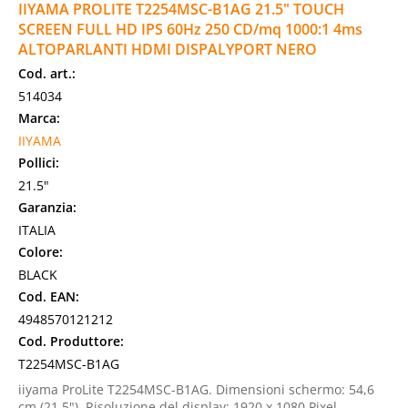
IIYAMA PROLITE T2254MSC-B1AG 21.5" TOUCH
SCREEN FULL HD IPS 60Hz 250 CD/mq 1000:1 4ms
ALTOPARLANTI HDMI DISPALYPORT NERO
Cod. art.:
514034
Marca:
IIYAMA
Pollici:
21.5"
Garanzia:
ITALIA
Colore:
BLACK
Cod. EAN:
4948570121212
Cod. Produttore:
T2254MSC-B1AG
iiyama ProLite T2254MSC-B1AG. Dimensioni schermo: 54,6
cm (21.5"), Risoluzione del display: 1920 x 1080 Pixel,