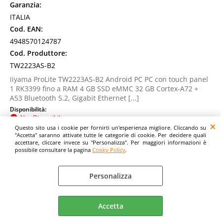
Garanzia:
ITALIA
Cod. EAN:
4948570124787
Cod. Produttore:
TW2223AS-B2
iiyama ProLite TW2223AS-B2 Android PC PC con touch panel
1 RK3399 fino a RAM 4 GB SSD eMMC 32 GB Cortex-A72 +
A53 Bluetooth 5.2, Gigabit Ethernet [...]
Disponibilità:
Non Disponibile
Questo sito usa i cookie per fornirti un'esperienza migliore. Cliccando su
Prezzo:
"Accetta" saranno attivate tutte le categorie di cookie. Per decidere quali
Evasione Articolo:
accettare, cliccare invece su "Personalizza". Per maggiori informazioni è
2-5 Giorni lavorativi
possibile consultare la pagina
Cooky Policy
.
Personalizza
Accetta