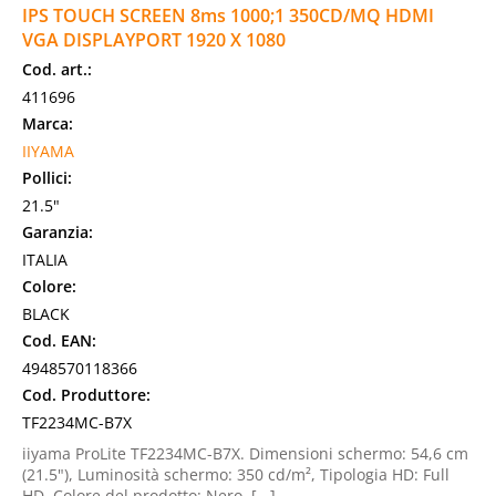
IPS TOUCH SCREEN 8ms 1000;1 350CD/MQ HDMI
VGA DISPLAYPORT 1920 X 1080
Cod. art.:
411696
Marca:
IIYAMA
Pollici:
21.5"
Garanzia:
ITALIA
Colore:
BLACK
Cod. EAN:
4948570118366
Cod. Produttore:
TF2234MC-B7X
iiyama ProLite TF2234MC-B7X. Dimensioni schermo: 54,6 cm
(21.5"), Luminosità schermo: 350 cd/m², Tipologia HD: Full
HD. Colore del prodotto: Nero, [...]