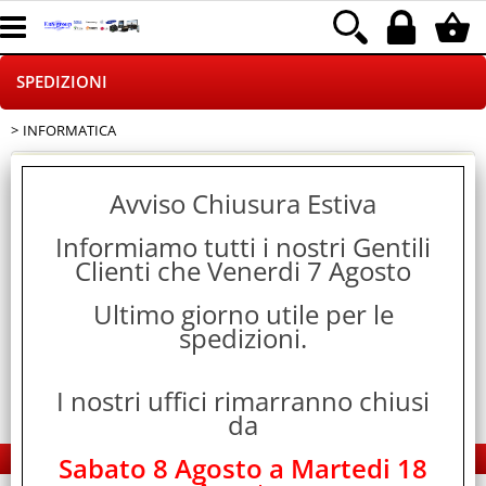
SPEDIZIONI
INFORMATICA
HOME PAGE
Ricerca avanzata
CHI SIAMO
Avviso Chiusura Estiva
Cerca
Informiamo tutti i nostri Gentili
LOGISTICA
Clienti che Venerdi 7 Agosto
NEGOZI ON LINE
> INFORMATICA
Ultimo giorno utile per le
Categoria:
SPEDIZIONI
spedizioni.
DROPSHIPPING
I nostri uffici rimarranno chiusi
SINCRONIZZATI CON NOI
da
EDS Group Italia - Electronics Group
Sabato 8 Agosto a Martedi 18
PAGAMENTI