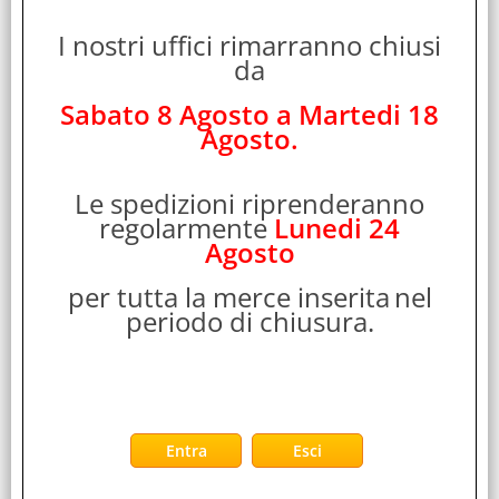
INWIN SATURN ASN140 VENTOLA 140MM
I nostri uffici rimarranno chiusi
ILLUMINAZIONE LED RGB 500/1.400 RPM
da
NERO/BIANCO
Cod. art.:
Sabato 8 Agosto a Martedi 18
Agosto.
490578
Marca:
INXTRON
Le spedizioni riprenderanno
Garanzia:
regolarmente
Lunedi 24
ITALIA
Agosto
Colore:
per tutta la merce inserita
nel
NERO/BIANCO
periodo di chiusura.
Cod. EAN:
4710474949694
Cod. Produttore:
IW-FN-ASN140-1PK
In Win Saturn ASN140. Tipo: Ventilatore, Diametro del
ventilatore: 14 cm, Velocità (minima) di rotazione: 500
Giri/min, Velocità (massima) di [...]