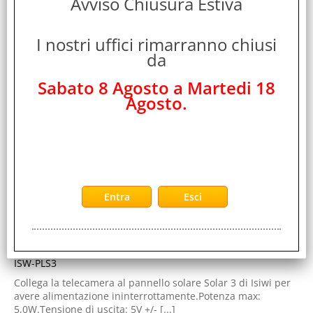
Avviso Chiusura Estiva
ISIWI ISW-PLS3 PANNELLO SOLARE PER
ALIMENTAZIONE TELECAMERA CON ATTACCO TYPE-
I nostri uffici rimarranno chiusi
C POTENZA MAX.5.0W IP65 BIANCO
da
Cod. art.:
Sabato 8 Agosto a Martedi 18
471248
Agosto.
Marca:
ISIWI
Garanzia:
ITALIA
Colore:
WHITE
Cod. EAN:
8052780305716
Cod. Produttore:
ISW-PLS3
Collega la telecamera al pannello solare Solar 3 di Isiwi per
avere alimentazione ininterrottamente.Potenza max:
5,0W.Tensione di uscita: 5V +/- [...]