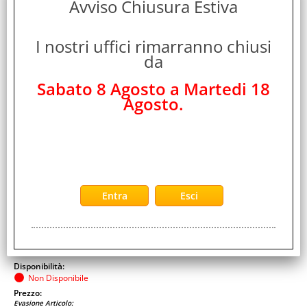
Avviso Chiusura Estiva
I nostri uffici rimarranno chiusi
da
JUST FOR GAMES NINTENDO SWITCH INSTANT
SPORTS - TENNIS
Sabato 8 Agosto a Martedi 18
Cod. art.:
Agosto.
479949
Marca:
Just For Games
Garanzia:
ITALIA
Cod. EAN:
3700664527444
Cod. Produttore:
527444
Disponibilità:
Non Disponibile
Prezzo:
Evasione Articolo: