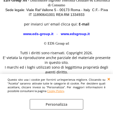
EDS Group Srl -
Distributore Ingrosso Telefonia Cellulare ed Elettronica
di Consumo
Sede legale: Viale Raf Vallone 5 - 00173 Roma - Italy C.F.- P.iva
IT 11890641001 REA RM 1334933
per inviarci un' email clicca qui:
E-mail
www.eds-group.it
-
www.edsgroup.it
© EDS Group srl
Tutti i diritti sono riservati. Copyright 2026.
E' vietata la riproduzione anche parziale del materiale presente
in questo sito.
I marchi ed i loghi utilizzati sono di leggittima proprietà degli
aventi diritto.
Le immagini e le caratteristiche dei prodotti sono al solo
Questo sito usa i cookie per fornirti un'esperienza migliore. Cliccando su
scopo illustrativo fanno fede i dettagli sul sito del costruttore.
"Accetta" saranno attivate tutte le categorie di cookie. Per decidere quali
accettare, cliccare invece su "Personalizza". Per maggiori informazioni è
possibile consultare la pagina
Cooky Policy
.
Personalizza
Cooky Policy
Preferenze cookie