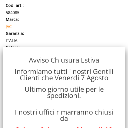
Cod. art.:
584085
Marca:
JVC
Garanzia:
ITALIA
Colore:
BLACK
Avviso Chiusura Estiva
Cod. EAN:
4975769487255
Informiamo tutti i nostri Gentili
Cod. Produttore:
Clienti che Venerdi 7 Agosto
HA-B10T-B
Ultimo giorno utile per le
Gli auricolari wireless Gumy Air sono pensati per
spedizioni.
accompagnarti ogni giorno con leggerezza, comfort e
praticità. Il design compatto e confortevole li [...]
Disponibilità:
I nostri uffici rimarranno chiusi
Non Disponibile
da
Prezzo:
Evasione Articolo:
48 Ore lavorative