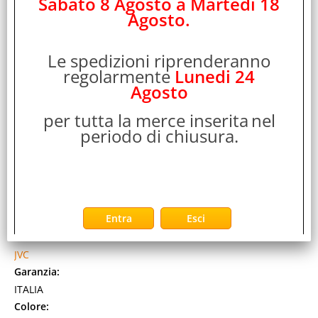
Sabato 8 Agosto a Martedi 18
Agosto.
Le spedizioni riprenderanno
regolarmente
Lunedi 24
Agosto
per tutta la merce inserita
nel
periodo di chiusura.
JVC HA-S31M-A-E CUFFIA PADIGLIONE CON
MICROFONO AURICOLARE BLU
Cod. art.:
340355
Marca:
JVC
Garanzia:
ITALIA
Colore: