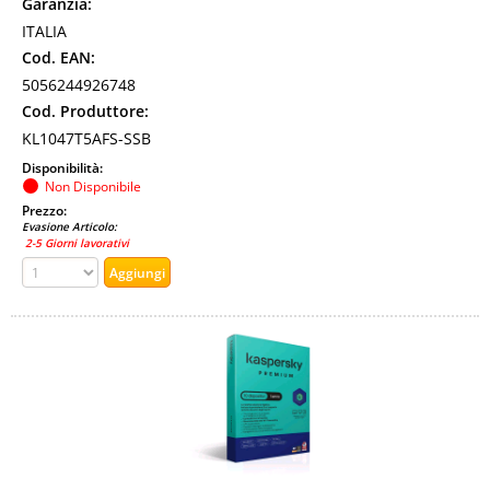
Garanzia:
ITALIA
Cod. EAN:
5056244926748
Cod. Produttore:
KL1047T5AFS-SSB
Disponibilità:
Non Disponibile
Prezzo:
Evasione Articolo:
2-5 Giorni lavorativi