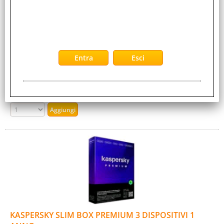
Cod. Produttore:
KL1228TBAFS
Con un numero sempre crescente di persone che utilizzano
Mac e altri dispositivi Apple, sì è verificato un rapido
incremento del volume di malware per [...]
Disponibilità:
Non Disponibile
Prezzo:
Evasione Articolo:
2-5 Giorni lavorativi
KASPERSKY SLIM BOX PREMIUM 3 DISPOSITIVI 1