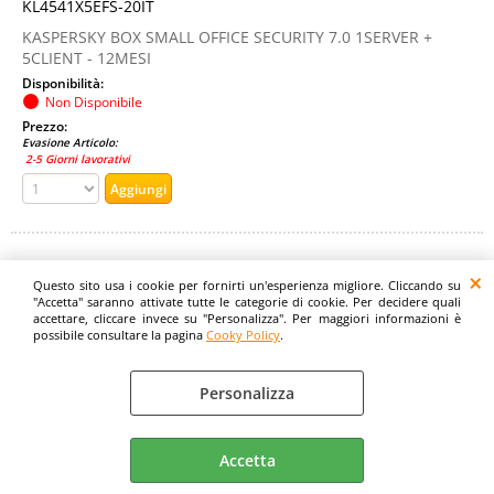
KL4541X5EFS-20IT
KASPERSKY BOX SMALL OFFICE SECURITY 7.0 1SERVER +
5CLIENT - 12MESI
Disponibilità:
Non Disponibile
Prezzo:
Evasione Articolo:
2-5 Giorni lavorativi
Questo sito usa i cookie per fornirti un'esperienza migliore. Cliccando su
"Accetta" saranno attivate tutte le categorie di cookie. Per decidere quali
accettare, cliccare invece su "Personalizza". Per maggiori informazioni è
possibile consultare la pagina
Cooky Policy
.
Personalizza
KASPERSKY SMALL OFFICE SECURITY 8.0 1 SERVER +
10 CLIENT LICENZA 1 ANNO
Accetta
Cod. art.: