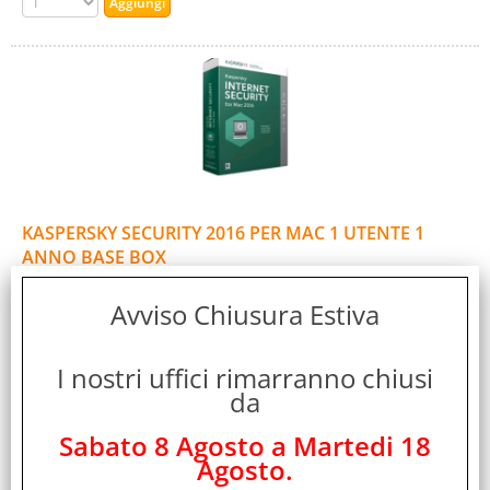
KASPERSKY SECURITY 2016 PER MAC 1 UTENTE 1
ANNO BASE BOX
Cod. art.:
Avviso Chiusura Estiva
291585
Marca:
KASPERSKY
I nostri uffici rimarranno chiusi
Garanzia:
da
ITALIA
Sabato 8 Agosto a Martedi 18
Cod. EAN:
Agosto.
5060437604542