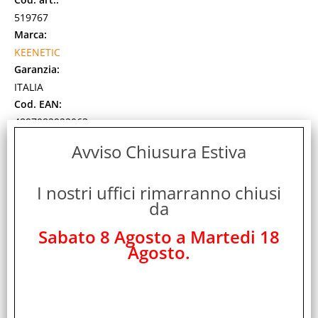
519767
Marca:
KEENETIC
Garanzia:
ITALIA
Cod. EAN:
4897082922063
Cod. Produttore:
Avviso Chiusura Estiva
KN-3211-01-EU
Keenetic Buddy 4 Range Extender Wi-Fi N300 con
I nostri uffici rimarranno chiusi
funzionalità Mesh e porta Fast Ethernet
da
Disponibilità:
Non Disponibile
Sabato 8 Agosto a Martedi 18
Prezzo:
Evasione Articolo:
Agosto.
48 Ore lavorative