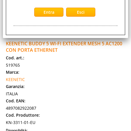
KEENETIC BUDDY 5 WI-FI EXTENDER MESH 5 AC1200
CON PORTA ETHERNET
Cod. art.:
519765
Marca:
KEENETIC
Garanzia:
ITALIA
Cod. EAN:
4897082922087
Cod. Produttore:
KN-3311-01-EU
Disponibilità: