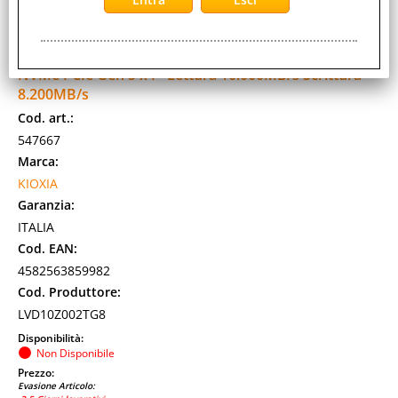
KIOXIA EXCERIA PLUS G4 SSD 2TB INTERNO M.2 2280
NVMe PCIe Gen 5 x4 - Lettura 10.000MB/s Scrittura
8.200MB/s
Cod. art.:
547667
Marca:
KIOXIA
Garanzia:
ITALIA
Cod. EAN:
4582563859982
Cod. Produttore:
LVD10Z002TG8
Disponibilità:
Non Disponibile
Prezzo:
Evasione Articolo: