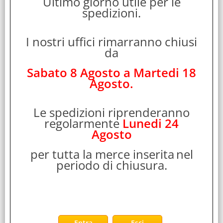
Ultimo giorno utile per le
ITALIA
spedizioni.
Cod. EAN:
4582563859975
I nostri uffici rimarranno chiusi
Cod. Produttore:
da
LVD10Z001TG8
Sabato 8 Agosto a Martedi 18
Kioxia EXCERIA Plus G4 NVMe SSD da 1TB SSD interno, PCIe
Agosto.
Gen5 x4, lettura 10.000MB/s, scrittura 7.900MB/s, PCIe 4.0
retrocompatibile, per giochi, [...]
Disponibilità:
Le spedizioni riprenderanno
Non Disponibile
regolarmente
Lunedi 24
Prezzo:
Evasione Articolo:
Agosto
2-5 Giorni lavorativi
per tutta la merce inserita
nel
periodo di chiusura.