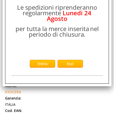
Le spedizioni riprenderanno
regolarmente
Lunedi 24
Agosto
per tutta la merce inserita
nel
periodo di chiusura.
KYOCERA DP-7150 ALIMENTATORE ORIGINALI F/R
CON RICIRCOLO 140 FOGLI PER TASKALFA 2554ci /
TASKALFA 3554ci
Cod. art.:
412029
Marca:
KYOCERA
Garanzia:
ITALIA
Cod. EAN: