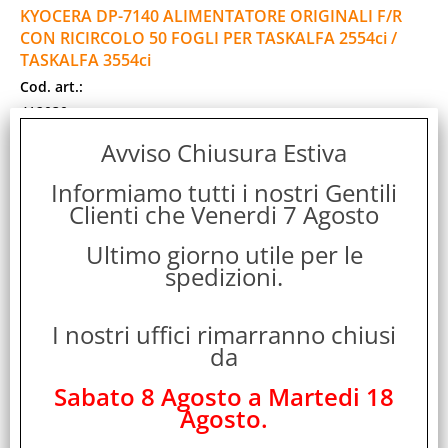
KYOCERA DP-7140 ALIMENTATORE ORIGINALI F/R
CON RICIRCOLO 50 FOGLI PER TASKALFA 2554ci /
TASKALFA 3554ci
Cod. art.:
412030
Marca:
Avviso Chiusura Estiva
KYOCERA
Garanzia:
Informiamo tutti i nostri Gentili
Clienti che Venerdi 7 Agosto
ITALIA
Cod. EAN:
Ultimo giorno utile per le
0632983063194
spedizioni.
Cod. Produttore:
1203V25NL0
I nostri uffici rimarranno chiusi
Kyocera DP-7140
da
Disponibilità:
Non Disponibile
Sabato 8 Agosto a Martedi 18
Prezzo:
Agosto.
Evasione Articolo:
2-5 Giorni lavorativi