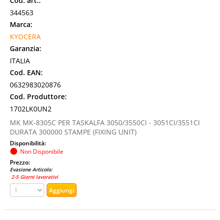
Cod. art.:
344563
Marca:
KYOCERA
Garanzia:
ITALIA
Cod. EAN:
0632983020876
Cod. Produttore:
1702LK0UN2
MK MK-8305C PER TASKALFA 3050/3550CI - 3051CI/3551CI
DURATA 300000 STAMPE (FIXING UNIT)
Disponibilità:
Non Disponibile
Prezzo:
Evasione Articolo:
2-5 Giorni lavorativi