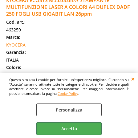
KYOCERA ECOSYS M5526cdn/A STAMPANTE
MULTIFUNZIONE LASER A COLORI A4 DUPLEX DADF
250 FOGLI USB GIGABIT LAN 26ppm
Cod. art.:
463259
Marca:
KYOCERA
Garanzia:
ITALIA
Colore:
WHITE
Questo sito usa i cookie per fornirti un'esperienza migliore. Cliccando su
Cod. EAN:
"Accetta" saranno attivate tutte le categorie di cookie. Per decidere quali
accettare, cliccare invece su "Personalizza". Per maggiori informazioni è
0632983081662
possibile consultare la pagina
Cooky Policy
.
Cod. Produttore:
1102R83NL1
Personalizza
KYOCERA ECOSYS M5526cdn. Tecnologia di stampa: Laser,
Stampa: Stampa a colori, Risoluzione massima: 1200 x 1200
DPI, Velocità di stampa (colore, [...]
Accetta
Disponibilità:
Non Disponibile