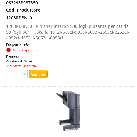
0632983037850
Cod. Produttore:
1203RD3NL0
1203RD3NL0 - Finisher interno 500 fogli pinzante per set da
50 fogli per: Taskalfa 4012i-5002i-5003i-6003i-2553ci-3253ci-
4052ci-4053ci-5053ci-6053ci
Disponibilità:
Non Disponibile
Prezzo:
Evasione Articolo:
2-5 Giorni lavorativi