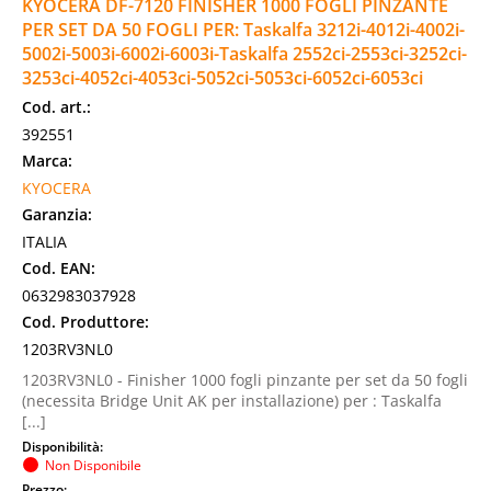
KYOCERA DF-7120 FINISHER 1000 FOGLI PINZANTE
PER SET DA 50 FOGLI PER: Taskalfa 3212i-4012i-4002i-
5002i-5003i-6002i-6003i-Taskalfa 2552ci-2553ci-3252ci-
3253ci-4052ci-4053ci-5052ci-5053ci-6052ci-6053ci
Cod. art.:
392551
Marca:
KYOCERA
Garanzia:
ITALIA
Cod. EAN:
0632983037928
Cod. Produttore:
1203RV3NL0
1203RV3NL0 - Finisher 1000 fogli pinzante per set da 50 fogli
(necessita Bridge Unit AK per installazione) per : Taskalfa
[...]
Disponibilità:
Non Disponibile
Prezzo: