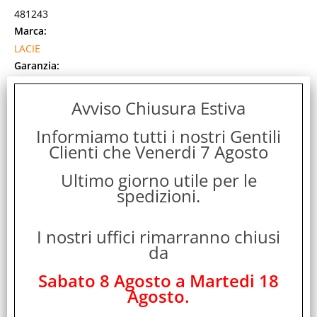
481243
Marca:
LACIE
Garanzia:
ITALIA
Colore:
Avviso Chiusura Estiva
BLACK
Informiamo tutti i nostri Gentili
Cod. EAN:
Clienti che Venerdi 7 Agosto
3660619040926
Cod. Produttore:
Ultimo giorno utile per le
STHJ36000800
spedizioni.
LaCie 2big RAID. Capacità di archiviazione totale installata:
36 TB, Tipi di unità di archiviazione installate: HDD,
I nostri uffici rimarranno chiusi
Dimensione del dispositivo di [...]
da
Disponibilità:
Non Disponibile
Sabato 8 Agosto a Martedi 18
Prezzo:
Evasione Articolo:
Agosto.
2-5 Giorni lavorativi