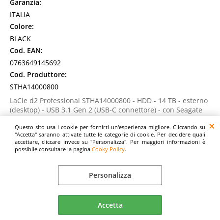
Garanzia:
ITALIA
Colore:
BLACK
Cod. EAN:
0763649145692
Cod. Produttore:
STHA14000800
LaCie d2 Professional STHA14000800 - HDD - 14 TB - esterno
(desktop) - USB 3.1 Gen 2 (USB-C connettore) - con Seagate
Rescue Data Recovery
Questo sito usa i cookie per fornirti un'esperienza migliore. Cliccando su
Disponibilità:
"Accetta" saranno attivate tutte le categorie di cookie. Per decidere quali
Non Disponibile
accettare, cliccare invece su "Personalizza". Per maggiori informazioni è
Prezzo:
possibile consultare la pagina
Cooky Policy
.
Evasione Articolo:
3-5 giorni Lavorativi
Personalizza
Accetta