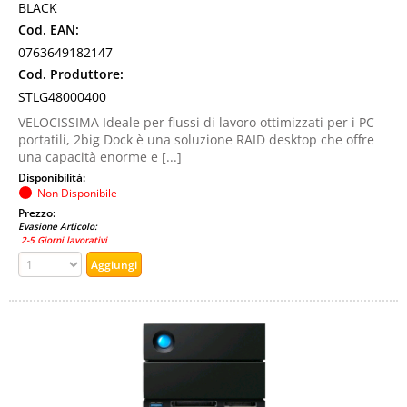
BLACK
Cod. EAN:
0763649182147
Cod. Produttore:
STLG48000400
VELOCISSIMA Ideale per flussi di lavoro ottimizzati per i PC
portatili, 2big Dock è una soluzione RAID desktop che offre
una capacità enorme e [...]
Disponibilità:
Non Disponibile
Prezzo:
Evasione Articolo:
2-5 Giorni lavorativi