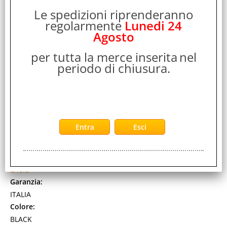
Le spedizioni riprenderanno
regolarmente
Lunedi 24
Agosto
per tutta la merce inserita
nel
periodo di chiusura.
LACIE 2BIG DOCK ARRAY 28TB 2 BAY 14 TB
THUNDERBOLT 3 USB 3.2 Gen 2 NERO
Cod. art.:
524844
Marca:
LACIE
Garanzia:
ITALIA
Colore:
BLACK