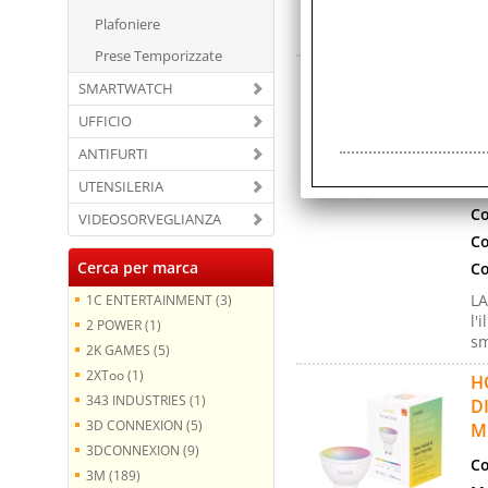
Co
Plafoniere
Prese Temporizzate
H
SMARTWATCH
L
UFFICIO
Co
ANTIFURTI
Ma
UTENSILERIA
Ga
Co
VIDEOSORVEGLIANZA
Co
Cerca per marca
Co
LA
1C ENTERTAINMENT (3)
l'
2 POWER (1)
sm
2K GAMES (5)
2XToo (1)
H
343 INDUSTRIES (1)
D
3D CONNEXION (5)
M
3DCONNEXION (9)
Co
3M (189)