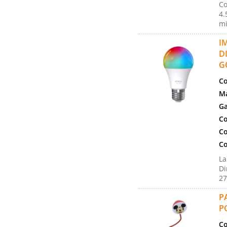
Co
4.
mi
I
D
G
Co
Ma
Ga
Co
Co
Co
La
Di
27
P
P
Co