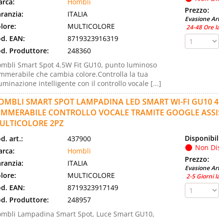
rca:
Hombli
Prezzo:
ranzia:
ITALIA
Evasione Art
lore:
MULTICOLORE
24-48 Ore l
d. EAN:
8719323916319
d. Produttore:
248360
mbli Smart Spot 4.5W Fit GU10, punto luminoso
mmerabile che cambia colore.Controlla la tua
luminazione intelligente con il controllo vocale [...]
OMBLI SMART SPOT LAMPADINA LED SMART WI-FI GU10 4
IMMERABILE CONTROLLO VOCALE TRAMITE GOOGLE ASSIS
ULTICOLORE 2PZ
Disponibil
d. art.:
437900
Non Di
rca:
Hombli
Prezzo:
ranzia:
ITALIA
Evasione Art
lore:
MULTICOLORE
2-5 Giorni l
d. EAN:
8719323917149
d. Produttore:
248957
mbli Lampadina Smart Spot, Luce Smart GU10,