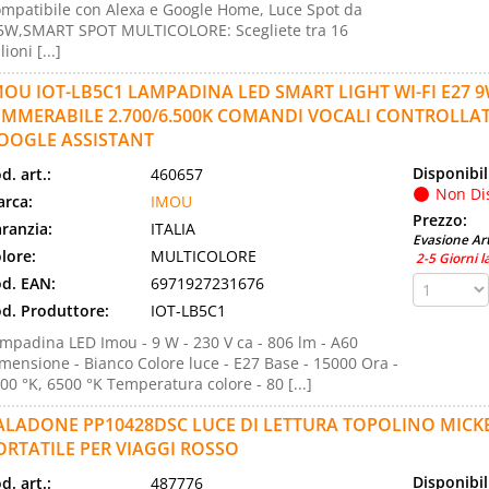
mpatibile con Alexa e Google Home, Luce Spot da
5W,SMART SPOT MULTICOLORE: Scegliete tra 16
lioni [...]
MOU IOT-LB5C1 LAMPADINA LED SMART LIGHT WI-FI E27 
IMMERABILE 2.700/6.500K COMANDI VOCALI CONTROLLA
OOGLE ASSISTANT
Disponibil
d. art.:
460657
Non Di
rca:
IMOU
Prezzo:
ranzia:
ITALIA
Evasione Art
lore:
MULTICOLORE
2-5 Giorni l
d. EAN:
6971927231676
d. Produttore:
IOT-LB5C1
mpadina LED Imou - 9 W - 230 V ca - 806 lm - A60
mensione - Bianco Colore luce - E27 Base - 15000 Ora -
00 °K, 6500 °K Temperatura colore - 80 [...]
ALADONE PP10428DSC LUCE DI LETTURA TOPOLINO MICKE
ORTATILE PER VIAGGI ROSSO
Disponibil
d. art.:
487776