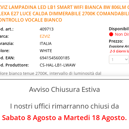
ZVIZ LAMPADINA LED LB1 SMART WIFI BIANCA 8W 806LM
LEXA E27 LUCE CALDA DIMMERABILE 2700K COMANDABIL
ONTROLLO VOCALE BIANCO
Disponibil
d. art.:
409713
Non Di
rca:
EZVIZ
Prezzo:
ranzia:
ITALIA
Evasione Art
lore:
WHITE
2-5 Giorni l
d. EAN:
6941545600185
d. Produttore:
CS-HAL-LB1-LWAW
lore bianco tenue 2700K, intervallo di luminosità dal
% al 100%, regolabile.Rete Wi-Fi802.11 b/g/n a 2,4
z.Controlli App EZVIZ , compatibile con [...]
Avviso Chiusura Estiva
BC LAMPADINE LED MINI GOCCIA E14 6 W LUCE NATURALE
I nostri uffici rimarranno chiusi da
Disponibil
d. art.:
296118
Disponi
rca:
GBC
Sabato 8 Agosto a Martedi 18 Agosto.
Prezzo:
ranzia:
ITALIA
Evasione Art
d. EAN:
8023389689002
Immediata