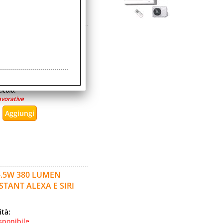
5W MULTICOLORE 380
ità:
sponibile
icolo:
avorative
4.5W 380 LUMEN
TANT ALEXA E SIRI
ità:
sponibile