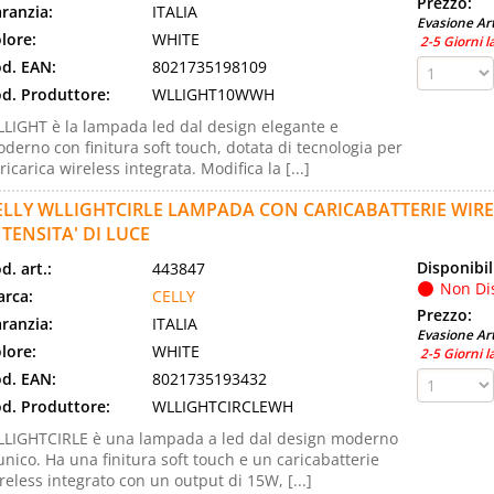
Prezzo:
ranzia:
ITALIA
Evasione Art
lore:
WHITE
2-5 Giorni l
d. EAN:
8021735198109
d. Produttore:
WLLIGHT10WWH
LIGHT è la lampada led dal design elegante e
derno con finitura soft touch, dotata di tecnologia per
 ricarica wireless integrata. Modifica la [...]
ELLY WLLIGHTCIRLE LAMPADA CON CARICABATTERIE WIRELE
NTENSITA' DI LUCE
Disponibil
d. art.:
443847
Non Di
rca:
CELLY
Prezzo:
ranzia:
ITALIA
Evasione Art
lore:
WHITE
2-5 Giorni l
d. EAN:
8021735193432
d. Produttore:
WLLIGHTCIRCLEWH
LIGHTCIRLE è una lampada a led dal design moderno
unico. Ha una finitura soft touch e un caricabatterie
reless integrato con un output di 15W, [...]