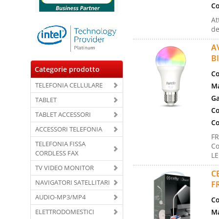
Co
At
de
A
B
Categorie prodotto
Co
TELEFONIA CELLULARE
Ma
Ga
TABLET
Co
TABLET ACCESSORI
Co
ACCESSORI TELEFONIA
FR
TELEFONIA FISSA
Co
CORDLESS FAX
LE
TV VIDEO MONITOR
C
NAVIGATORI SATELLITARI
F
AUDIO-MP3/MP4
Co
ELETTRODOMESTICI
Ma