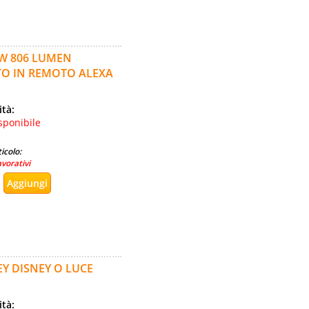
9W 806 LUMEN
TO IN REMOTO ALEXA
ità:
sponibile
icolo:
avorativi
Y DISNEY O LUCE
ità: