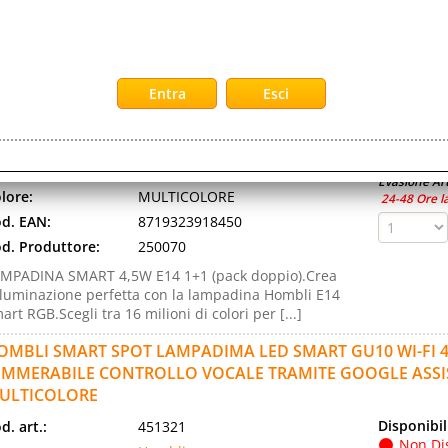
d. Produttore:
23.0026.29
OMBLI SMART BULB LAMPADINA LED SAMRT WI-FI E14 4.
UMEN 2PZ
Disponibil
d. art.:
432978
Non Di
rca:
Hombli
Prezzo:
ranzia:
ITALIA
Evasione Art
lore:
MULTICOLORE
24-48 Ore l
d. EAN:
8719323918450
d. Produttore:
250070
MPADINA SMART 4,5W E14 1+1 (pack doppio).Crea
illuminazione perfetta con la lampadina Hombli E14
art RGB.Scegli tra 16 milioni di colori per [...]
OMBLI SMART SPOT LAMPADIMA LED SMART GU10 WI-FI 
IMMERABILE CONTROLLO VOCALE TRAMITE GOOGLE ASSIS
ULTICOLORE
Disponibil
d. art.:
451321
Non Di