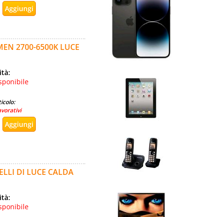
MEN 2700-6500K LUCE
ità:
sponibile
icolo:
avorativi
ELLI DI LUCE CALDA
ità:
sponibile