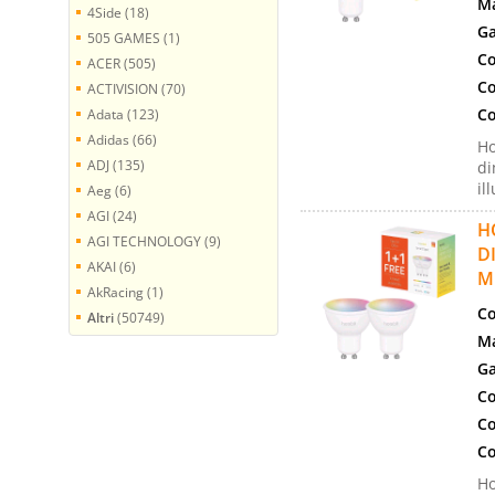
Ma
4Side (18)
Ga
505 GAMES (1)
Co
ACER (505)
Co
ACTIVISION (70)
Co
Adata (123)
Adidas (66)
Ho
ADJ (135)
di
il
Aeg (6)
AGI (24)
H
AGI TECHNOLOGY (9)
D
AKAI (6)
M
AkRacing (1)
Co
Altri
(50749)
Ma
Ga
Co
Co
Co
Ho