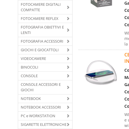
Ga
FOTOCAMERE DIGITALI
COMPATTE
Co
Co
FOTOCAMERE REFLEX
Co
FOTOGRAFIA OBIETTIVI E
LENTI
WL
mo
FOTOGRAFIA ACCESSORI
la
GIOCHI E GIOCATTOLI
C
VIDEOCAMERE
I
BINOCOLI
Co
CONSOLE
Ma
CONSOLE ACCESSORI E
Ga
GIOCHI
Co
NOTEBOOK
Co
Co
NOTEBOOK ACCESSORI
WL
PC e WORKSTATION
e 
SIGARETTE ELETTRONICHE
wi