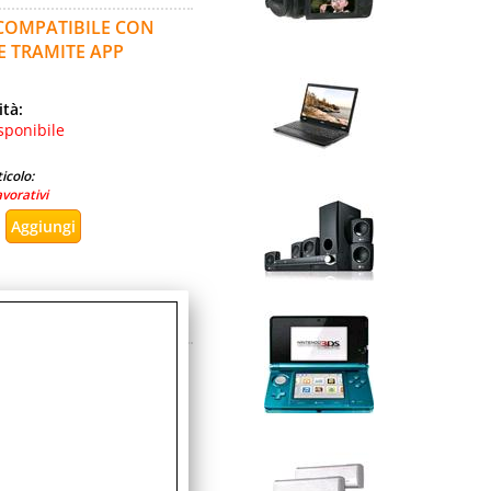
 COMPATIBILE CON
E TRAMITE APP
ità:
sponibile
icolo:
avorativi
 CONF 3 Pz.
ità:
bile
icolo: