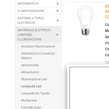
INFORMATICA
E
CLIMATIZZAZIONE
A
C
BATTERIE E TORCE
ELETTRICHE
Co
MATERIALE ELETTRICO
Ma
LAMPADE
Ga
ILLUMINAZIONE
Co
Accessori Illuminazione
Co
Adattatori e Connettori
Co
Elettrici
Co
Apricancello
10
GH
Alimentatori
Illuminazione Led
G
Lampade Led
Co
Lampade Da Tavolo
Ma
Ga
Multiprese
Co
Pannelli solari