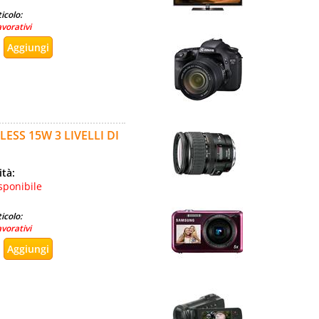
icolo:
avorativi
SS 15W 3 LIVELLI DI
ità:
sponibile
icolo:
avorativi