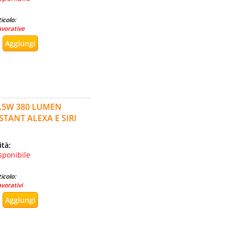
icolo:
avorative
.5W 380 LUMEN
TANT ALEXA E SIRI
ità:
sponibile
icolo:
avorativi