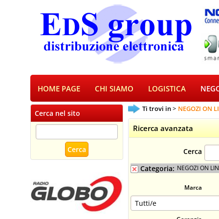
HOME PAGE
CHI SIAMO
LOGISTICA
NEGO
Ti trovi in
NEGOZI ON L
Cerca nel sito
Ricerca avanzata
Cerca
Categoria:
NEGOZI ON LI
Marca