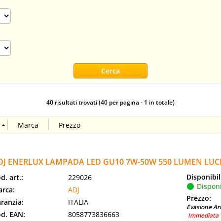
40 risultati trovati (40 per pagina - 1 in totale)
DJ ENERLUX LAMPADA LED GU10 7W-50W 550 LUMEN LUCE
Disponibil
d. art.:
229026
Disponi
rca:
ADJ
Prezzo:
ranzia:
ITALIA
Evasione Art
d. EAN:
8058773836663
Immediata