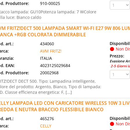
d. Produttore:
910-00025
tacco lampada: GU10Potenza lampada: 7 WColore
lla luce: Bianco caldo
VM FRITZ!DECT 500 LAMPADA SMART WI-FI E27 9W 806 LU
IANCA +RGB COLORATA DIMMERABILE
Disponibil
d. art.:
434060
Non Di
rca:
AVM FRITZ!
Prezzo:
ranzia:
ITALIA
Evasione Art
d. EAN:
4023125029684
2-5 Giorni l
d. Produttore:
20002968
ITZ!DECT DECT 500. Tipo: Lampadina intelligente,
lore del prodotto: Argento, Bianco, Tipo di lampada:
D. Classe efficienza energetica: F, [...]
ELLY LAMPADA LED CON CARICATORE WIRELESS 10W 3 LIV
REDDA E NEUTRA BRACCIO FLESSIBILE BIANCO
Disponibil
d. art.:
465276
Non Di
rca:
CELLY