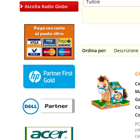
Ascolta Radio Globo
Ordina per:
G
Co
Ma
Ga
Co
Co
PO
ni
ca