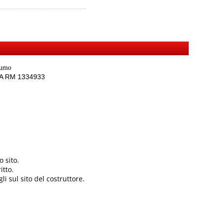
sumo
REA RM 1334933
 sito.
itto.
li sul sito del costruttore.