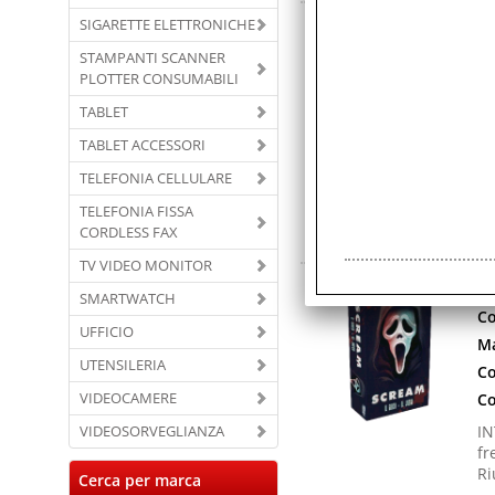
L
SIGARETTE ELETTRONICHE
Co
STAMPANTI SCANNER
PLOTTER CONSUMABILI
Ma
Ga
TABLET
Co
TABLET ACCESSORI
Co
TELEFONIA CELLULARE
Ab
TELEFONIA FISSA
ch
CORDLESS FAX
TE
TV VIDEO MONITOR
L
SMARTWATCH
Co
UFFICIO
Ma
UTENSILERIA
Co
VIDEOCAMERE
Co
VIDEOSORVEGLIANZA
IN
fr
Ri
Cerca per marca