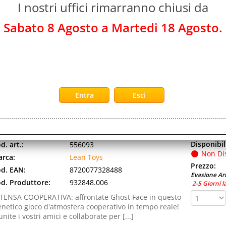
I nostri uffici rimarranno chiusi da
EAN TOYS OK BOOMER GIOCO DA TAVOLO
Sabato 8 Agosto a Martedi 18 Agosto.
Disponibil
d. art.:
492270
Non Di
rca:
Lean Toys
Prezzo:
ranzia:
ITALIA
Evasione Art
d. EAN:
8720077216525
2-5 Giorni l
d. Produttore:
921652.006
batti lo stereotipo e diventa la squadra (o il giocatore)
e sa di più sulla generazione rivale! SEI AL PASSO COI
MPI O TOTALMENTE FUORI DAL [...]
EAN TOYS SCREAM THE GAME GIOCO DA TAVOLO COOPER
Disponibil
d. art.:
556093
Non Di
rca:
Lean Toys
Prezzo:
d. EAN:
8720077328488
Evasione Art
d. Produttore:
932848.006
2-5 Giorni l
TENSA COOPERATIVA: affrontate Ghost Face in questo
enetico gioco d'atmosfera cooperativo in tempo reale!
unite i vostri amici e collaborate per [...]