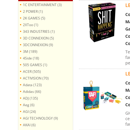
L
1C ENTERTAINMENT (3)
2 POWER (1)
Co
2K GAMES (5)
Ma
2XToo (1)
Ga
343 INDUSTRIES (1)
Co
3D CONNEXION (5)
Co
3DCONNEXION (9)
3M (189)
Te
fa
4Side (18)
pe
505 GAMES (1)
ACER (505)
L
ACTIVISION (70)
Co
Adata (123)
Ma
Adidas (66)
Co
ADJ (135)
Co
Aeg (6)
AGI (24)
GI
AGI TECHNOLOGY (9)
ce
fa
AKAI (6)