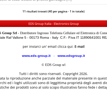
11 risultati trovati (40 per pagina - 1 in totale)
EDS Group Italia - Electronics Group
 Group Srl -
Distributore Ingrosso Telefonia Cellulare ed Elettronica di Con
Viale Raf Vallone 5 - 00173 Roma - Italy C.F.- P.iva IT 11890641001 
per inviarci un' email clicca qui:
E-mail
www.eds-group.it
-
www.edsgroup.it
© EDS Group srl
Tutti i diritti sono riservati. Copyright 2026.
etata la riproduzione anche parziale del materiale presente in questo
rchi ed i loghi utilizzati sono di leggittima proprietà degli aventi dir
tiche dei prodotti sono al solo scopo illustrativo fanno fede i dettag