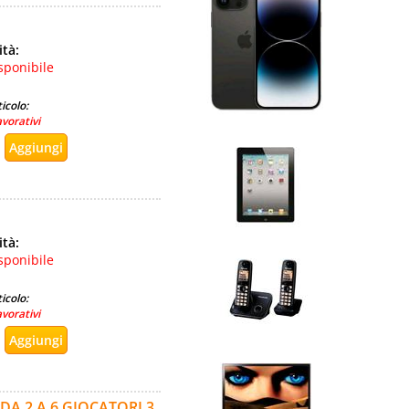
ità:
sponibile
icolo:
avorativi
ità:
sponibile
icolo:
avorativi
A 2 A 6 GIOCATORI 3