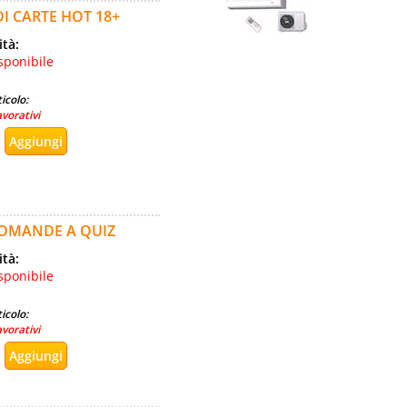
I CARTE HOT 18+
ità:
sponibile
icolo:
avorativi
DOMANDE A QUIZ
ità:
sponibile
icolo:
avorativi