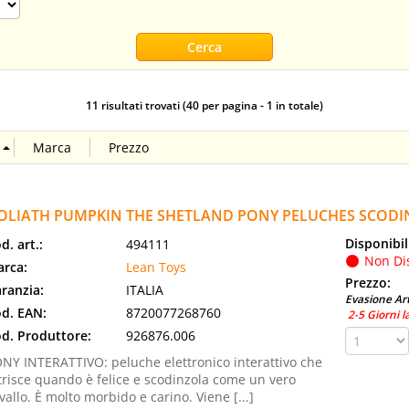
11 risultati trovati (40 per pagina - 1 in totale)
OLIATH PUMPKIN THE SHETLAND PONY PELUCHES SCODIN
Disponibil
d. art.:
494111
Non Di
rca:
Lean Toys
Prezzo:
ranzia:
ITALIA
Evasione Art
d. EAN:
8720077268760
2-5 Giorni l
d. Produttore:
926876.006
NY INTERATTIVO: peluche elettronico interattivo che
trisce quando è felice e scodinzola come un vero
vallo. È molto morbido e carino. Viene [...]