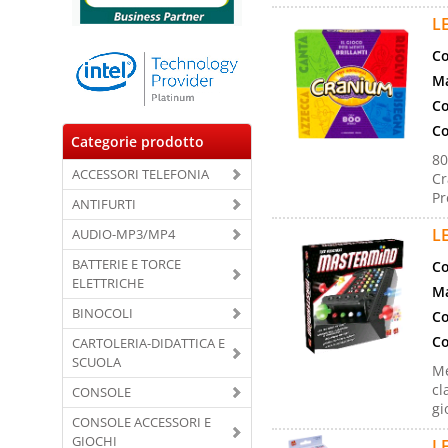
L
Co
Ma
Co
Co
Categorie prodotto
80
ACCESSORI TELEFONIA
Cr
Pr
ANTIFURTI
L
AUDIO-MP3/MP4
BATTERIE E TORCE
Co
ELETTRICHE
Ma
BINOCOLI
Co
Co
CARTOLERIA-DIDATTICA E
SCUOLA
Me
cl
CONSOLE
gi
CONSOLE ACCESSORI E
GIOCHI
L