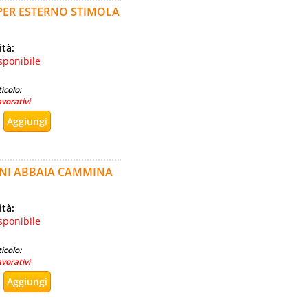
PER ESTERNO STIMOLA
ità:
sponibile
icolo:
avorativi
ONI ABBAIA CAMMINA
ità:
sponibile
icolo:
avorativi