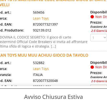
VELLI
Disponibil
d. art.:
569456
Non Di
rca:
Lean Toys
Prezzo:
d. EAN:
8720077321397
Evasione Art
d. Produttore:
932139.012
2-5 Giorni l
DOVINA IL CODICE SEGRETO: il gioco di carte
stermind Official Code Breakers vi invita ad affrontare
ultima sfida di logica e strategia. [...]
EAN TOYS MUU MUU ACHUU GIOCO DA TAVOLO
Disponibil
d. art.:
532882
Non Di
rca:
Lean Toys
Prezzo:
ranzia:
ITALIA
Evasione Art
d. EAN:
8720077320048
2-5 Giorni l
d. Produttore:
932004.006
U MUU ACHUU. Moo Moo è una simpatica mucca che
Avviso Chiusura Estiva
a mangiare i trifogli, ma È ALLERGICA AI SOFFIONI!
uta Moo Moo a raccogliere quanti più trifogli [...]