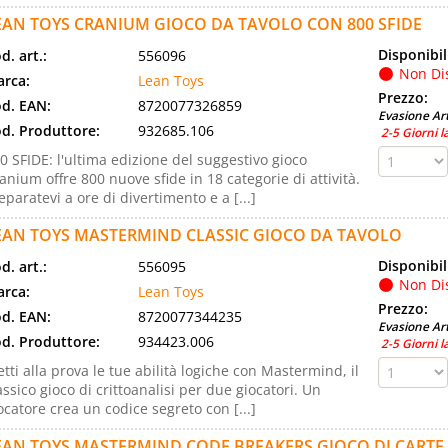
EAN TOYS CRANIUM GIOCO DA TAVOLO CON 800 SFIDE
Disponibil
d. art.:
556096
Non Di
rca:
Lean Toys
Prezzo:
d. EAN:
8720077326859
Evasione Art
d. Produttore:
932685.106
2-5 Giorni l
0 SFIDE: l'ultima edizione del suggestivo gioco
anium offre 800 nuove sfide in 18 categorie di attività.
eparatevi a ore di divertimento e a [...]
EAN TOYS MASTERMIND CLASSIC GIOCO DA TAVOLO
Disponibil
d. art.:
556095
Non Di
rca:
Lean Toys
Prezzo:
d. EAN:
8720077344235
Evasione Art
d. Produttore:
934423.006
2-5 Giorni l
tti alla prova le tue abilità logiche con Mastermind, il
assico gioco di crittoanalisi per due giocatori. Un
ocatore crea un codice segreto con [...]
EAN TOYS MASTERMIND CODE BREAKERS GIOCO DI CARTE D