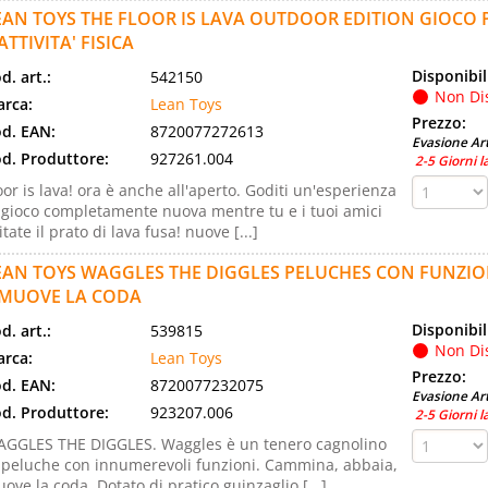
EAN TOYS THE FLOOR IS LAVA OUTDOOR EDITION GIOCO 
ATTIVITA' FISICA
Disponibil
d. art.:
542150
Non Di
rca:
Lean Toys
Prezzo:
d. EAN:
8720077272613
Evasione Art
d. Produttore:
927261.004
2-5 Giorni l
oor is lava! ora è anche all'aperto. Goditi un'esperienza
 gioco completamente nuova mentre tu e i tuoi amici
itate il prato di lava fusa! nuove [...]
EAN TOYS WAGGLES THE DIGGLES PELUCHES CON FUNZI
 MUOVE LA CODA
Disponibil
d. art.:
539815
Non Di
rca:
Lean Toys
Prezzo:
d. EAN:
8720077232075
Evasione Art
d. Produttore:
923207.006
2-5 Giorni l
GGLES THE DIGGLES. Waggles è un tenero cagnolino
 peluche con innumerevoli funzioni. Cammina, abbaia,
ove la coda. Dotato di pratico guinzaglio [...]