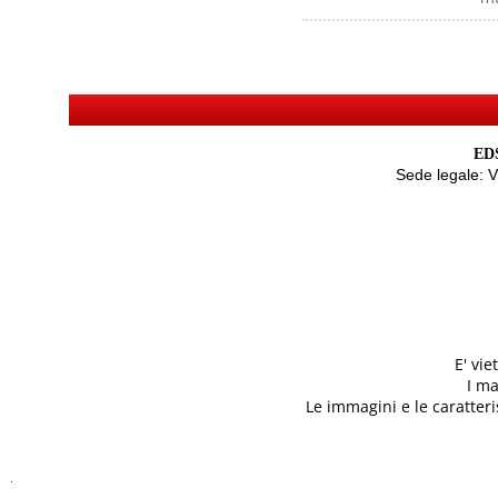
EDS
Sede legale: 
E' vi
I ma
Le immagini e le caratteris