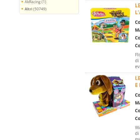
AkRacing (1)
L
Altri
(50749)
L'
Co
Ma
Co
Co
Fl
di
ev
L
E
Co
Ma
Co
Co
WA
di
mu