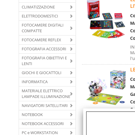
LI
CLIMATIZZAZIONE
Co
ELETTRODOMESTICI
Ma
FOTOCAMERE DIGITALI
Co
COMPATTE
Co
FOTOCAMERE REFLEX
IN
FOTOGRAFIA ACCESSORI
Ma
FOTOGRAFIA OBIETTIVI E
l'
LENTI
L
GIOCHI E GIOCATTOLI
Co
INFORMATICA
Ma
MATERIALE ELETTRICO
Ga
LAMPADE ILLUMINAZIONE
Co
NAVIGATORI SATELLITARI
Co
NOTEBOOK
MU
NOTEBOOK ACCESSORI
am
Ai
PC e WORKSTATION