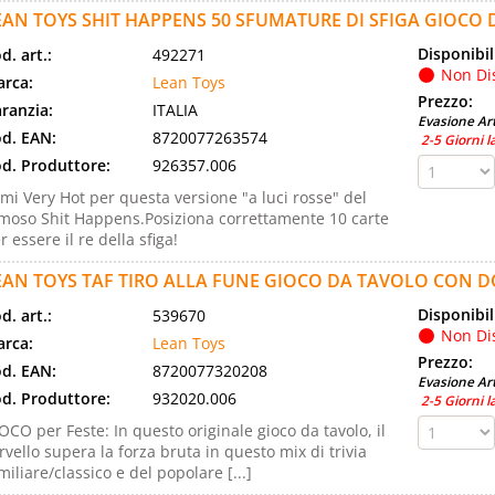
EAN TOYS SHIT HAPPENS 50 SFUMATURE DI SFIGA GIOCO D
Disponibil
d. art.:
492271
Non Di
rca:
Lean Toys
Prezzo:
ranzia:
ITALIA
Evasione Art
d. EAN:
8720077263574
2-5 Giorni l
d. Produttore:
926357.006
mi Very Hot per questa versione "a luci rosse" del
moso Shit Happens.Posiziona correttamente 10 carte
r essere il re della sfiga!
EAN TOYS TAF TIRO ALLA FUNE GIOCO DA TAVOLO CON 
Disponibil
d. art.:
539670
Non Di
rca:
Lean Toys
Prezzo:
d. EAN:
8720077320208
Evasione Art
d. Produttore:
932020.006
2-5 Giorni l
OCO per Feste: In questo originale gioco da tavolo, il
rvello supera la forza bruta in questo mix di trivia
miliare/classico e del popolare [...]