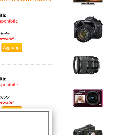
ità:
sponibile
icolo:
avorativi
ità:
sponibile
icolo:
avorativi