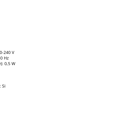
0-240 V
50 Hz
): 0,5 W
 Si