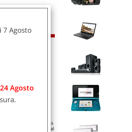
di 7 Agosto
i dischi supportati: BD,
D-R DL, . Sistema audio:
gital Plus. Formati video
WAV, WMA, Formati
o AC: 50 Hz, Consumi
 24 Agosto
sura.
u-ray 2016 Panasonic
 accessories vary
h resolution of the wireless
y reproduced with a natural