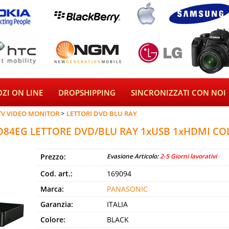
ZI ON LINE
DROPSHIPPING
SINCRONIZZATI CON NOI
TV VIDEO MONITOR
LETTORI DVD BLU RAY
84EG LETTORE DVD/BLU RAY 1xUSB 1xHDMI CO
Prezzo:
Evasione Articolo:
2-5 Giorni lavorativi
Cod. art.:
169094
Marca:
PANASONIC
Garanzia:
ITALIA
Colore:
BLACK