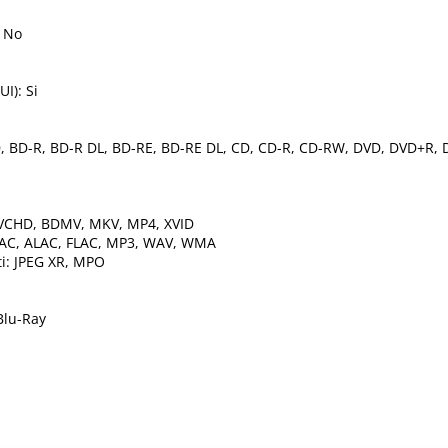
: No
UI): Si
 BD, BD-R, BD-R DL, BD-RE, BD-RE DL, CD, CD-R, CD-RW, DVD, DVD+R
 AVCHD, BDMV, MKV, MP4, XVID
 AAC, ALAC, FLAC, MP3, WAV, WMA
i: JPEG XR, MPO
 Blu-Ray