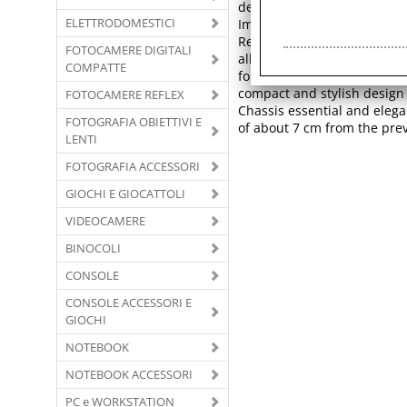
depth and realistic atmosp
ELETTRODOMESTICI
Immediate access to archiv
Readers and Panasonic home
FOTOCAMERE DIGITALI
allowing you to listen to m
COMPATTE
format with resolution (num
compact and stylish design
FOTOCAMERE REFLEX
Chassis essential and elega
FOTOGRAFIA OBIETTIVI E
of about 7 cm from the previ
LENTI
FOTOGRAFIA ACCESSORI
GIOCHI E GIOCATTOLI
VIDEOCAMERE
BINOCOLI
CONSOLE
CONSOLE ACCESSORI E
GIOCHI
NOTEBOOK
NOTEBOOK ACCESSORI
PC e WORKSTATION