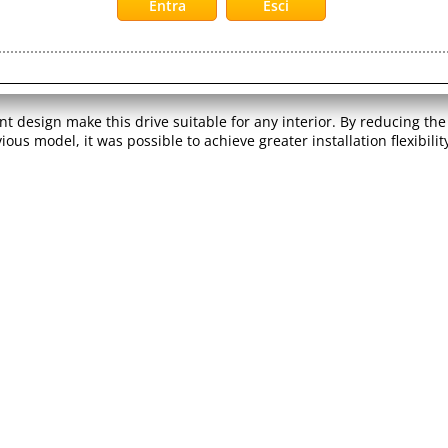
here.
ed content
 theater systems are compatible with external hard drives to NTFS
usic (WMA, DSD, FLAC, MP3), playback photos (JPEG, MPO), video (MP
ber of pixels), four times the Full -HD, stored on an external HDD.
nt design make this drive suitable for any interior. By reducing th
ous model, it was possible to achieve greater installation flexibilit