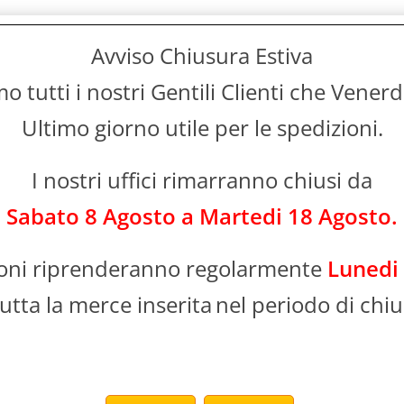
Avviso Chiusura Estiva
 tutti i nostri Gentili Clienti che Vener
Ultimo giorno utile per le spedizioni.
B, HDMI, LAN, BD-Live, 245x38.5x175 mm, Nero
o di dispositivo: Lettore Blu-Ray, Colore del prodotto: Nero. Tipi d
I nostri uffici rimarranno chiusi da
E DL, CD, CD-R, CD-RW, DVD, DVD+R, DVD+R DL, DVD+RW, DVD-R, DV
o: DTS-HD, DTS-HD HR, DTS-HD Master Audio, Dolby Digital, Dolby Di
Sabato 8 Agosto a Martedi 18 Agosto.
KV, MP4, XVID, Formati audio supportati: AAC, ALAC, FLAC, MP3, 
XR, MPO. Tensione di ingresso AC: 220-240 V, Frequenza di ingress
ioni riprenderanno regolarmente
Lunedi
utta la merce inserita
nel periodo di chiu
 content and services via the Internet and a home network. With Bl
nge of content, including movies, games, music and more. (App and
ia content
mpatible with a wide range of formats, including audio files in hig
ones, such as those of audio sources Studio Master, are faithfull