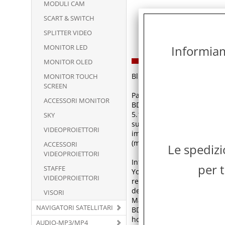
MODULI CAM
SCART & SWITCH
SPLITTER VIDEO
MONITOR LED
Informiamo
MONITOR OLED
Blu-ray, Dolby Digital, US
MONITOR TOUCH
SCREEN
Panasonic DMP-BD84EG-K. Tip
ACCESSORI MONITOR
BD-R, BD-R DL, BD-RE, BD-R
5.1, Formato audio integrat
SKY
supportati: AVCHD, BDMV, M
VIDEOPROIETTORI
immagini supportati: JPEG 
(modalità stand-by): 0,5 W
ACCESSORI
Le spediz
VIDEOPROIETTORI
Internet Apps
per t
STAFFE
You can access a variety of
VIDEOPROIETTORI
readers can play a wide ra
depending on the country).
VISORI
Make the most of multimed
NAVIGATORI SATELLITARI
BD 2016 readers they are co
home network. The complex t
AUDIO-MP3/MP4