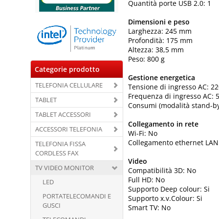
Quantità porte USB 2.0: 1
Dimensioni e peso
Larghezza: 245 mm
Profondità: 175 mm
Altezza: 38,5 mm
Peso: 800 g
Categorie prodotto
Gestione energetica
TELEFONIA CELLULARE
Tensione di ingresso AC: 22
Frequenza di ingresso AC: 
TABLET
Consumi (modalità stand-by
TABLET ACCESSORI
Collegamento in rete
ACCESSORI TELEFONIA
Wi-Fi: No
Collegamento ethernet LAN:
TELEFONIA FISSA
CORDLESS FAX
Video
TV VIDEO MONITOR
Compatibilità 3D: No
Full HD: No
LED
Supporto Deep colour: Si
PORTATELECOMANDI E
Supporto x.v.Colour: Si
GUSCI
Smart TV: No