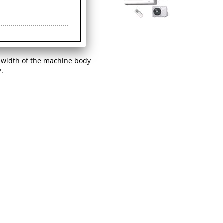
 format (NT File System),
4) and JPEG 4K content, a
e width of the machine body
y.