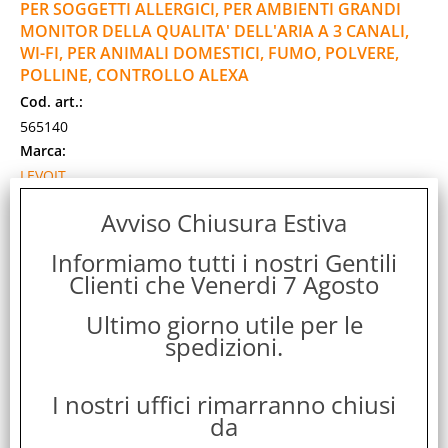
PER SOGGETTI ALLERGICI, PER AMBIENTI GRANDI
MONITOR DELLA QUALITA' DELL'ARIA A 3 CANALI,
WI-FI, PER ANIMALI DOMESTICI, FUMO, POLVERE,
POLLINE, CONTROLLO ALEXA
Cod. art.:
565140
Marca:
LEVOIT
Garanzia:
Avviso Chiusura Estiva
ITALIA
Cod. EAN:
Informiamo tutti i nostri Gentili
0810123670970
Clienti che Venerdi 7 Agosto
Cod. Produttore:
Ultimo giorno utile per le
EL551SA
spedizioni.
Purificatore aria smart, 2 ricambi aria ora su 130 mq., filtro
tre strati, quattro velocità, timer,indicatore manutenzione
filtro e qualità dell'aria. [...]
I nostri uffici rimarranno chiusi
Disponibilità:
da
Non Disponibile