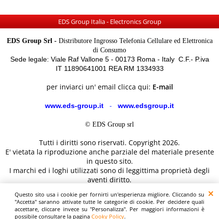
EDS Group Italia - Electronics Group
EDS Group Srl -
Distributore Ingrosso Telefonia Cellulare ed Elettronica
di Consumo
Sede legale: Viale Raf Vallone 5 - 00173 Roma - Italy C.F.- P.iva
IT 11890641001 REA RM 1334933
per inviarci un' email clicca qui:
E-mail
www.eds-group.it
-
www.edsgroup.it
© EDS Group srl
Tutti i diritti sono riservati. Copyright 2026.
E' vietata la riproduzione anche parziale del materiale presente
in questo sito.
I marchi ed i loghi utilizzati sono di leggittima proprietà degli
aventi diritto.
Le immagini e le caratteristiche dei prodotti sono al solo
Questo sito usa i cookie per fornirti un'esperienza migliore. Cliccando su
scopo illustrativo fanno fede i dettagli sul sito del costruttore.
"Accetta" saranno attivate tutte le categorie di cookie. Per decidere quali
accettare, cliccare invece su "Personalizza". Per maggiori informazioni è
possibile consultare la pagina
Cooky Policy
.