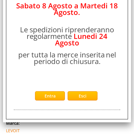
Prezzo:
Sabato 8 Agosto a Martedi 18
Evasione Articolo:
Agosto.
24-48 Ore lavorative
Le spedizioni riprenderanno
regolarmente
Lunedi 24
Agosto
per tutta la merce inserita
nel
periodo di chiusura.
LEVOIT LCAV 300 PLUS SCOPA ELETTRICA SENZA
FILO SENZA SACCO SPAZZOLA MULTI SUPERFICIE
CON LUCE LED TECNOLOGIA ANTI GROVIGLIO E
ACCESSORI NERO ORO
Cod. art.:
563197
Marca:
LEVOIT