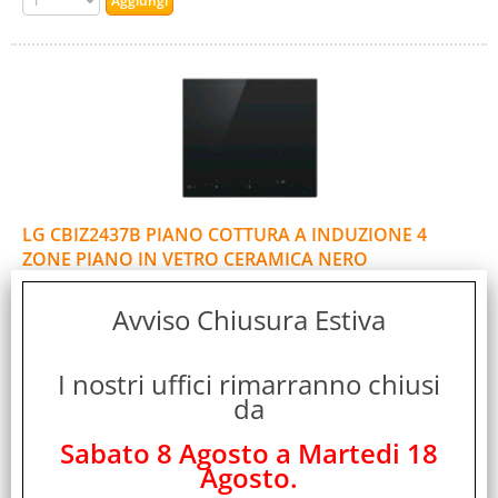
LG CBIZ2437B PIANO COTTURA A INDUZIONE 4
ZONE PIANO IN VETRO CERAMICA NERO
Cod. art.:
Avviso Chiusura Estiva
570062
Marca:
LG
I nostri uffici rimarranno chiusi
Colore:
da
NERO
Sabato 8 Agosto a Martedi 18
Cod. EAN:
Agosto.
8806091859334