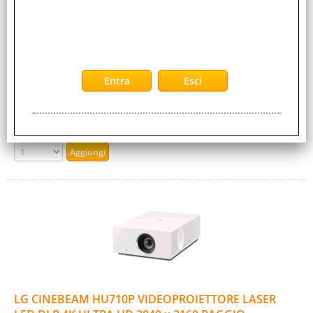
Cod. Produttore:
CBIZ2437B
CBIZ2437B Piano a induzione da incasso. Piano induzione da
incasso da 60cm. 4 zone di cottura. 2 zone Flex. Potenza
massima 7,4kW. Controlli slide [...]
Disponibilità:
Non Disponibile
Prezzo:
Evasione Articolo:
2-5 Giorni lavorativi
LG CINEBEAM HU710P VIDEOPROIETTORE LASER