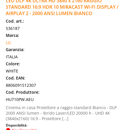
LED DLP 4K ULTRA HD 3840 x 2160 RAGGIO
STANDARD 16:9 HDR 10 MIRACAST WI-FI DISPLAY /
AIRPLAY 2 - 2000 ANSI LUMEN BIANCO
Cod. art.:
536187
Marca:
LG
Garanzia:
ITALIA
Colore:
WHITE
Cod. EAN:
8806091512307
Cod. Produttore:
HU710PW.AEU
Cinema in casa Proiettore a raggio standard Bianco - DLP
2000 ANSI lumen - Ibrido Laser/LED 20000 h - UHD 4K
(3840x2160) 16:9 - Proiettore [...]
Disponibilità: