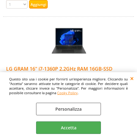
LG GRAM 16" i7-1360P 2.2GHz RAM 16GB-SSD
1.024GB M.2 NVMe-WI-FI 6E-WIN 11 PROF BLACK
Questo sito usa i cookie per fornirti un'esperienza migliore. Cliccando su
(16Z90R-Q.AP78D)
"Accetta" saranno attivate tutte le categorie di cookie. Per decidere quali
accettare, cliccare invece su "Personalizza". Per maggiori informazioni è
Cod. art.:
possibile consultare la pagina
Cooky Policy
.
518557
Marca:
Personalizza
LG
Pollici:
Accetta
16"
Garanzia: