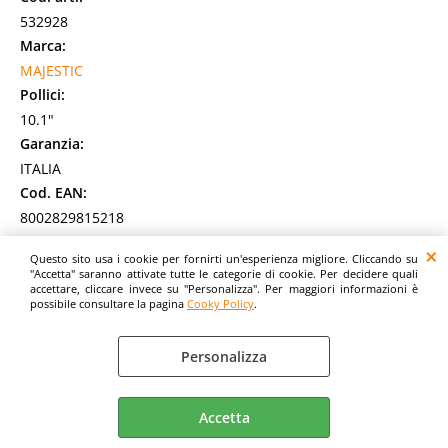
532928
Marca:
MAJESTIC
Pollici:
10.1"
Garanzia:
ITALIA
Cod. EAN:
8002829815218
Cod. Produttore:
Questo sito usa i cookie per fornirti un'esperienza migliore. Cliccando su
114920 CB
"Accetta" saranno attivate tutte le categorie di cookie. Per decidere quali
accettare, cliccare invece su "Personalizza". Per maggiori informazioni è
Il nuovo Majestic TAB 920 PLUS unisce potenza e versatilità
possibile consultare la pagina
Cooky Policy
.
in un design elegante. Con 6GB di RAM, garantisce
prestazioni fluide e veloci per [...]
Disponibilità:
Personalizza
Non Disponibile
Prezzo:
Evasione Articolo:
Accetta
2-5 Giorni lavorativi