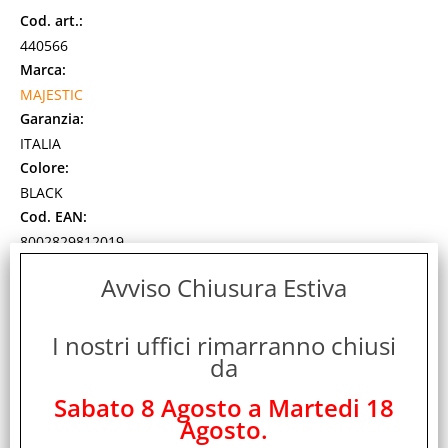
Cod. art.:
440566
Marca:
MAJESTIC
Garanzia:
ITALIA
Colore:
BLACK
Cod. EAN:
8002829812019
Cod. Produttore:
Avviso Chiusura Estiva
123280BK
LETTORE MP3/MP4 BLUETOOTH MICRO SD 32GB DISPLAY
1.8".Riproduce files video in formato AMV (con possibilità di
I nostri uffici rimarranno chiusi
conversione da altri formati).Riproduce [...]
da
Disponibilità:
Non Disponibile
Sabato 8 Agosto a Martedi 18
Prezzo:
Agosto.
Evasione Articolo: