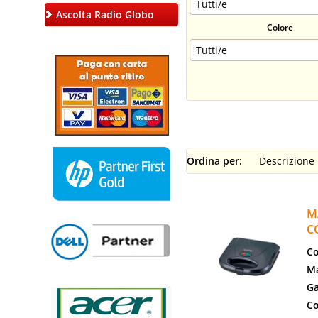
Ascolta Radio Globo
Colore
Ordina per:
M
C
Co
Ma
Ga
Co