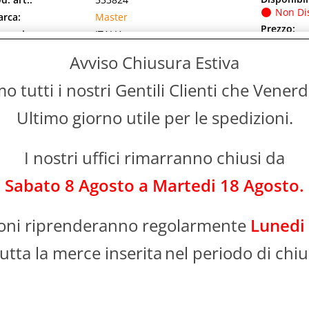
Non Di
rca:
Master
Prezzo:
ranzia:
ITALIA
Evasione Art
lore:
BLACK
2-5 Giorni l
Avviso Chiusura Estiva
d. EAN:
8056746666965
 tutti i nostri Gentili Clienti che Vener
d. Produttore:
LAMP02
 Lampada Ricaricabile da Tavolo con 3 Tonalita' di Luce
Ultimo giorno utile per le spedizioni.
ster LAMP02 e' una soluzione illuminante versatile
ogettata per offrire flessibilita' e [...]
I nostri uffici rimarranno chiusi da
ASTER MX507 SBATTITORE ELETTRICO 150W CON FRUSTE 5
ERDE
Sabato 8 Agosto a Martedi 18 Agosto.
Disponibil
d. art.:
492897
Non Di
rca:
Master
ioni riprenderanno regolarmente
Lunedi
Prezzo:
ranzia:
ITALIA
Evasione Art
lore:
BIANCO/VERDE
utta la merce inserita
nel periodo di chiu
3-4 Giorni L
d. EAN:
8053251526494
d. Produttore:
MX507
ASTER MX507 SBATTITORE ELETTRICO 150W CON