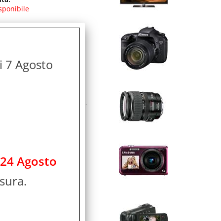
sponibile
icolo:
avorativi
di 7 Agosto
 VELOCITA' BIANCO
ità:
sponibile
 24 Agosto
icolo:
sura.
avorativi