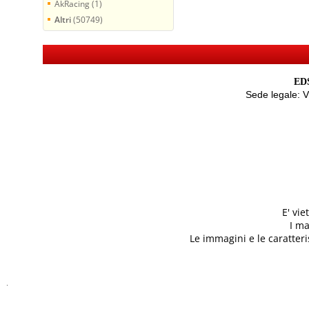
AkRacing (1)
Altri
(50749)
EDS
Sede legale: 
E' vi
I ma
Le immagini e le caratteris