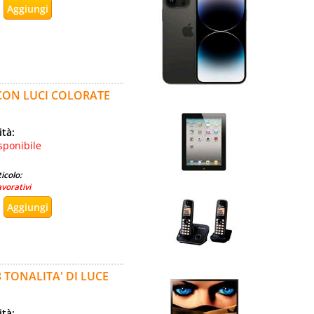
CON LUCI COLORATE
ità:
sponibile
icolo:
avorativi
 TONALITA' DI LUCE
ità: