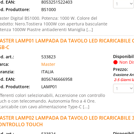
d. EAN:
8053251522403
d. Produttore:
BS1000
ster Digital BS1000. Potenza: 1000 W. Colore del
odotto: Nero.Tostiera 1000W con apertura basculante
tenza 1000W Piastre antiaderenti Maniglia [...]
ASTER LAMP01 LAMPADA DA TAVOLO LED RICARICABILE 
SB-C
Disponibil
d. art.:
533823
Non Di
rca:
Master
Prezzo:
ranzia:
ITALIA
Evasione Art
d. EAN:
8056746666958
2-5 Giorni l
d. Produttore:
LAMP01
fferenti colori selezionabili, Accensione con controllo
uch o con telecomando. Autonomia fino a 4 Ore.
caricabile con cavo alimentazione Type-C [...]
ASTER LAMP02 LAMPADA DA TAVOLO LED RICARICABILE 3
ONTROLLO TOUCH
Disponibil
d. art.:
533824