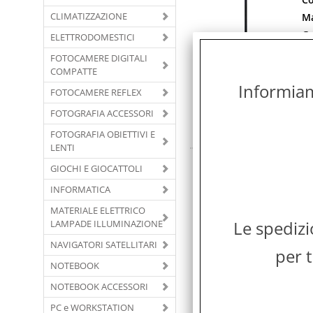
CLIMATIZZAZIONE
Ma
Ga
ELETTRODOMESTICI
Co
FOTOCAMERE DIGITALI
Co
COMPATTE
Informiamo
Co
FOTOCAMERE REFLEX
La
FOTOGRAFIA ACCESSORI
Ma
pr
FOTOGRAFIA OBIETTIVI E
LENTI
M
GIOCHI E GIOCATTOLI
V
INFORMATICA
Co
MATERIALE ELETTRICO
Ma
Le spediz
LAMPADE ILLUMINAZIONE
Ga
NAVIGATORI SATELLITARI
Co
per t
NOTEBOOK
Co
Co
NOTEBOOK ACCESSORI
M
PC e WORKSTATION