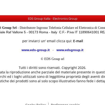
EDS Group Italia - Electronics Group
 Group Srl -
Distributore Ingrosso Telefonia Cellulare ed Elettronica di Con
Viale Raf Vallone 5 - 00173 Roma - Italy C.F.- P.iva IT 11890641001 
per inviarci un' email clicca qui:
E-mail
www.eds-group.it
-
www.edsgroup.it
© EDS Group srl
Tutti i diritti sono riservati. Copyright 2026.
etata la riproduzione anche parziale del materiale presente in questo
rchi ed i loghi utilizzati sono di leggittima proprietà degli aventi dir
tiche dei prodotti sono al solo scopo illustrativo fanno fede i dettag
Cooky Policy
Preferenze cookie