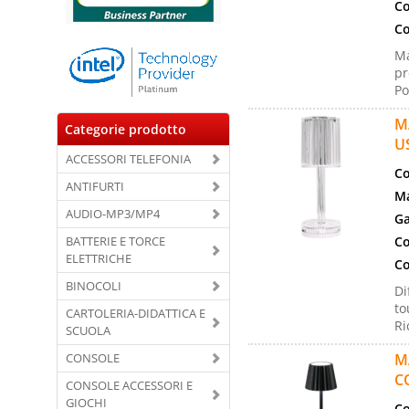
Co
Co
Ma
pr
Po
M
Categorie prodotto
U
ACCESSORI TELEFONIA
Co
ANTIFURTI
Ma
AUDIO-MP3/MP4
Ga
BATTERIE E TORCE
Co
ELETTRICHE
Co
BINOCOLI
Di
to
CARTOLERIA-DIDATTICA E
Ri
SCUOLA
CONSOLE
M
C
CONSOLE ACCESSORI E
GIOCHI
Co