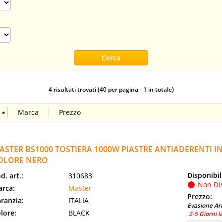
4 risultati trovati (40 per pagina - 1 in totale)
ASTER BS1000 TOSTIERA 1000W PIASTRE ANTIADERENTI 
OLORE NERO
Disponibil
d. art.:
310683
Non Di
rca:
Master
Prezzo:
ranzia:
ITALIA
Evasione Art
lore:
BLACK
2-5 Giorni l