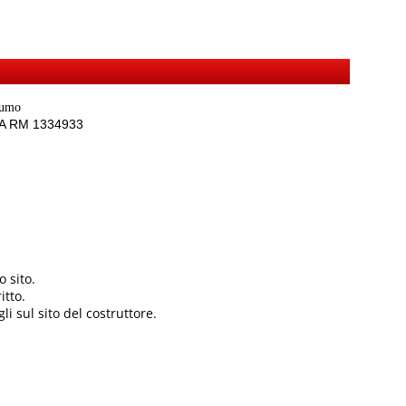
sumo
REA RM 1334933
 sito.
itto.
li sul sito del costruttore.