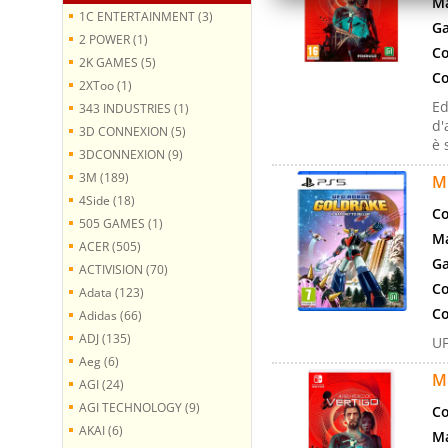
Ma
1C ENTERTAINMENT (3)
Ga
2 POWER (1)
Co
2K GAMES (5)
Co
2XToo (1)
Ed
343 INDUSTRIES (1)
d'
3D CONNEXION (5)
è 
3DCONNEXION (9)
3M (189)
M
4Side (18)
Co
505 GAMES (1)
Ma
ACER (505)
Ga
ACTIVISION (70)
Co
Adata (123)
Co
Adidas (66)
ADJ (135)
UF
Aeg (6)
M
AGI (24)
AGI TECHNOLOGY (9)
Co
AKAI (6)
Ma