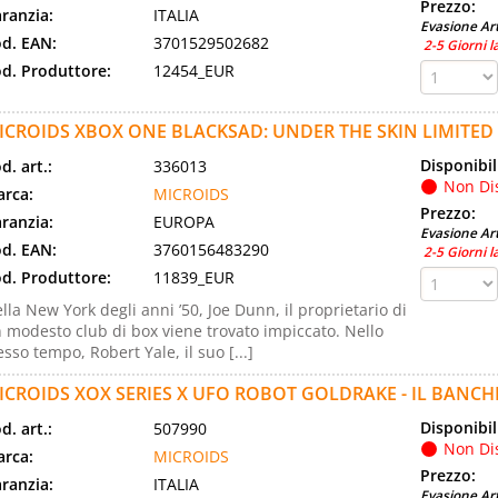
Prezzo:
ranzia:
ITALIA
Evasione Art
d. EAN:
3701529502682
2-5 Giorni l
d. Produttore:
12454_EUR
ICROIDS XBOX ONE BLACKSAD: UNDER THE SKIN LIMITED
Disponibil
d. art.:
336013
Non Di
rca:
MICROIDS
Prezzo:
ranzia:
EUROPA
Evasione Art
d. EAN:
3760156483290
2-5 Giorni l
d. Produttore:
11839_EUR
lla New York degli anni ’50, Joe Dunn, il proprietario di
 modesto club di box viene trovato impiccato. Nello
esso tempo, Robert Yale, il suo [...]
ICROIDS XOX SERIES X UFO ROBOT GOLDRAKE - IL BANCHE
Disponibil
d. art.:
507990
Non Di
rca:
MICROIDS
Prezzo:
ranzia:
ITALIA
Evasione Art