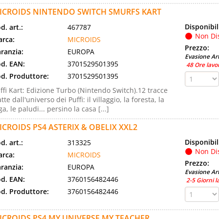
ICROIDS NINTENDO SWITCH SMURFS KART
Disponibil
d. art.:
467787
Non Di
rca:
MICROIDS
Prezzo:
ranzia:
EUROPA
Evasione Art
d. EAN:
3701529501395
48 Ore lavo
d. Produttore:
3701529501395
ffi Kart: Edizione Turbo (Nintendo Switch).12 tracce
atte dall'universo dei Puffi: il villaggio, la foresta, la
ga, le paludi... persino la casa [...]
ICROIDS PS4 ASTERIX & OBELIX XXL2
Disponibil
d. art.:
313325
Non Di
rca:
MICROIDS
Prezzo:
ranzia:
EUROPA
Evasione Art
d. EAN:
3760156482446
2-5 Giorni l
d. Produttore:
3760156482446
ICROIDS PS4 MY UNIVERSE MY TEACHER