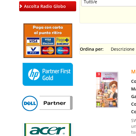
Ascolta Radio Globo
Ordina per:
M
Co
Ma
Ga
Co
Co
SW
un
tu