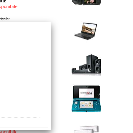
ità:
sponibile
icolo:
avorativi
UPI
ità:
sponibile
icolo:
avorativi
ità:
sponibile