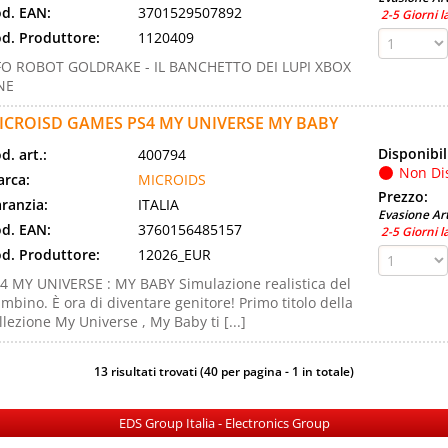
d. EAN:
3701529507892
2-5 Giorni l
d. Produttore:
1120409
O ROBOT GOLDRAKE - IL BANCHETTO DEI LUPI XBOX
NE
ICROISD GAMES PS4 MY UNIVERSE MY BABY
Disponibil
d. art.:
400794
Non Di
rca:
MICROIDS
Prezzo:
ranzia:
ITALIA
Evasione Art
d. EAN:
3760156485157
2-5 Giorni l
d. Produttore:
12026_EUR
4 MY UNIVERSE : MY BABY Simulazione realistica del
mbino. È ora di diventare genitore! Primo titolo della
llezione My Universe , My Baby ti [...]
13 risultati trovati (40 per pagina - 1 in totale)
EDS Group Italia - Electronics Group