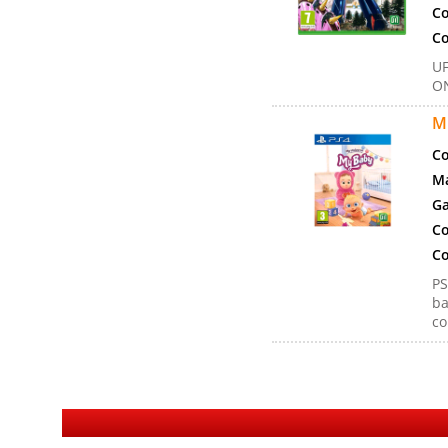
Co
Co
UF
O
M
Co
Ma
Ga
Co
Co
PS
ba
co