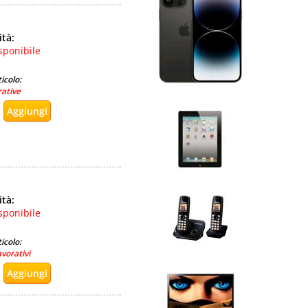
ità:
sponibile
icolo:
rative
ità:
sponibile
icolo:
avorativi