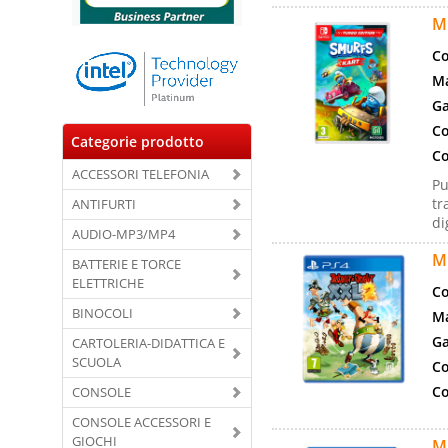
M
Co
Ma
Ga
Co
Categorie prodotto
Co
ACCESSORI TELEFONIA
Pu
tr
ANTIFURTI
di
AUDIO-MP3/MP4
M
BATTERIE E TORCE
ELETTRICHE
Co
BINOCOLI
Ma
Ga
CARTOLERIA-DIDATTICA E
SCUOLA
Co
Co
CONSOLE
CONSOLE ACCESSORI E
GIOCHI
M