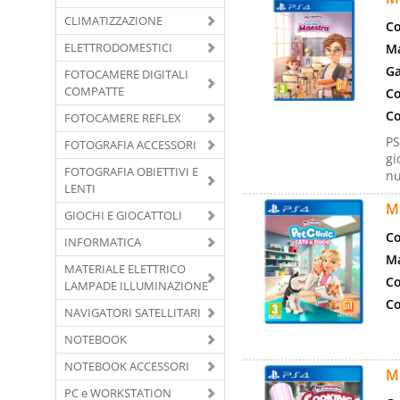
CLIMATIZZAZIONE
Co
ELETTRODOMESTICI
Ma
Ga
FOTOCAMERE DIGITALI
COMPATTE
Co
Co
FOTOCAMERE REFLEX
PS
FOTOGRAFIA ACCESSORI
gi
FOTOGRAFIA OBIETTIVI E
nu
LENTI
M
GIOCHI E GIOCATTOLI
Co
INFORMATICA
Ma
MATERIALE ELETTRICO
Co
LAMPADE ILLUMINAZIONE
Co
NAVIGATORI SATELLITARI
NOTEBOOK
NOTEBOOK ACCESSORI
M
PC e WORKSTATION