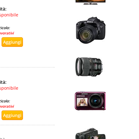
ità:
sponibile
icolo:
avorativi
ità:
sponibile
icolo:
avorativi