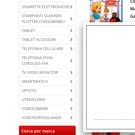
Co
SIGARETTE ELETTRONICHE
Ma
STAMPANTI SCANNER
Ga
PLOTTER CONSUMABILI
Co
TABLET
Co
TABLET ACCESSORI
M
TELEFONIA CELLULARE
Co
TELEFONIA FISSA
CORDLESS FAX
Ma
Ga
TV VIDEO MONITOR
Co
SMARTWATCH
Co
UFFICIO
Un
UTENSILERIA
Go
d'
VIDEOCAMERE
VIDEOSORVEGLIANZA
M
Co
Cerca per marca