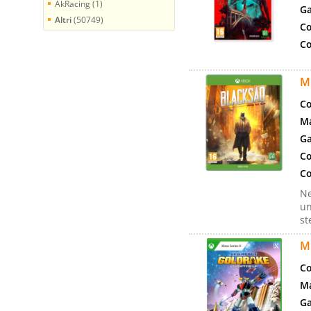
AkRacing (1)
Ga
Altri
(50749)
Co
Co
M
Co
Ma
Ga
Co
Co
Ne
un
st
M
Co
Ma
Ga