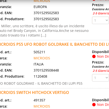
rca:
MICROIDS
Prezzo:
ranzia:
EUROPA
Evasione Art
d. EAN:
3701529502583
2-5 Giorni l
d. Produttore:
3701529502583
 Miller, uno scrittore, è uscito illeso da un incidente
auto nel Brody Canyon, in California.Anche se nessuno
stato trovato tra i rottami [...]
ICROIDS PS5 UFO ROBOT GOLDRAKE IL BANCHETTO DEI L
Disponibil
d. art.:
505211
Non Di
rca:
MICROIDS
Prezzo:
ranzia:
ITALIA
Evasione Art
d. EAN:
3701529508448
2-5 Giorni l
d. Produttore:
1120408
O ROBOT GOLDRAKE - IL BANCHETTO DEI LUPI PS5
ICROIDS SWITCH HITCHOCK VERTIGO
Disponibil
d. art.:
491357
Non Di
rca:
MICROIDS