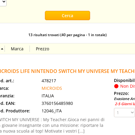
13 risultati trovati (40 per pagina - 1 in totale)
ICROIDS LIFE NINTENDO SWITCH MY UNIVERSE MY TEACH
Disponibil
d. art.:
478217
Non Di
rca:
MICROIDS
Prezzo:
ranzia:
ITALIA
Evasione Art
d. EAN:
3760156485980
2-5 Giorni l
d. Produttore:
12046_ITA
ITCH MY UNIVERSE : My Teacher.Gioca nei panni di
 giovane insegnante con una missione: riportare la
a nuova scuola al top! Motivate i vostri [...]