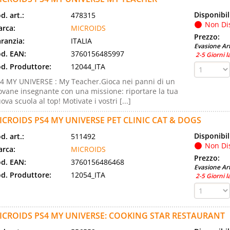
Disponibil
d. art.:
478315
Non Di
rca:
MICROIDS
Prezzo:
ranzia:
ITALIA
Evasione Art
d. EAN:
3760156485997
2-5 Giorni l
d. Produttore:
12044_ITA
4 MY UNIVERSE : My Teacher.Gioca nei panni di un
ovane insegnante con una missione: riportare la tua
ova scuola al top! Motivate i vostri [...]
ICROIDS PS4 MY UNIVERSE PET CLINIC CAT & DOGS
Disponibil
d. art.:
511492
Non Di
rca:
MICROIDS
Prezzo:
d. EAN:
3760156486468
Evasione Art
d. Produttore:
12054_ITA
2-5 Giorni l
ICROIDS PS4 MY UNIVERSE: COOKING STAR RESTAURANT