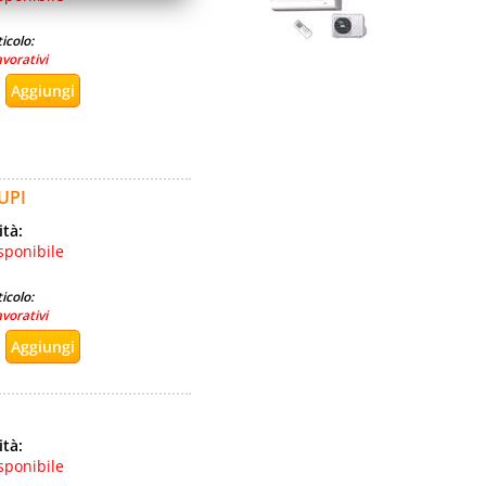
icolo:
avorativi
UPI
ità:
sponibile
icolo:
avorativi
ità:
sponibile