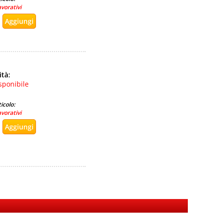
avorativi
ità:
sponibile
icolo:
avorativi