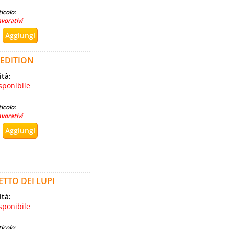
icolo:
avorativi
 EDITION
ità:
sponibile
icolo:
avorativi
TTO DEI LUPI
ità:
sponibile
icolo: