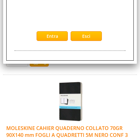
QP311
I quaderni Cahier hanno la copertina in cartoncino pesante
nero con cucitura a vista sulla costa. Gli ultimi 16 fogli sono
staccabili e, all'interno, [...]
Disponibilità:
Non Disponibile
Prezzo:
Evasione Articolo:
2-5 Giorni lavorativi
MOLESKINE CAHIER QUADERNO COLLATO 70GR
90X140 mm FOGLI A QUADRETTI 5M NERO CONF 3