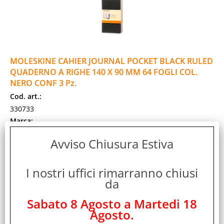
MOLESKINE CAHIER JOURNAL POCKET BLACK RULED
QUADERNO A RIGHE 140 X 90 MM 64 FOGLI COL.
NERO CONF 3 Pz.
Cod. art.:
330733
Marca:
MOLESKINE
Avviso Chiusura Estiva
Garanzia:
ITALIA
I nostri uffici rimarranno chiusi
Colore:
da
NERO
Cod. EAN:
Sabato 8 Agosto a Martedi 18
9788883704895
Agosto.
Cod. Produttore: