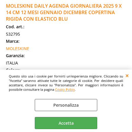
MOLESKINE DAILY AGENDA GIORNALIERA 2025 9 X
14 CM 12 MESI GENNAIO DICEMBRE COPERTINA
RIGIDA CON ELASTICO BLU
Cod. art.:
532795
Marca:
MOLESKINE
Garanzia:
ITALIA
Colore:
Questo sito usa i cookie per fornirti un'esperienza migliore. Cliccando su
BLU
"Accetta" saranno attivate tutte le categorie di cookie. Per decidere quali
Cod. EAN:
accettare, cliccare invece su "Personalizza". Per maggiori informazioni è
possibile consultare la pagina
Cooky Policy
.
8056999270186
Cod. Produttore:
Personalizza
DHB2012DC2Y25
AGENDA GIORNALIERA 2025 BLU COPERTINA RIGIDA
POCKET. datato da gennaio a dicembre 2025. Copertina
Accetta
rigida e morbida disponibile in diversi colori; [...]