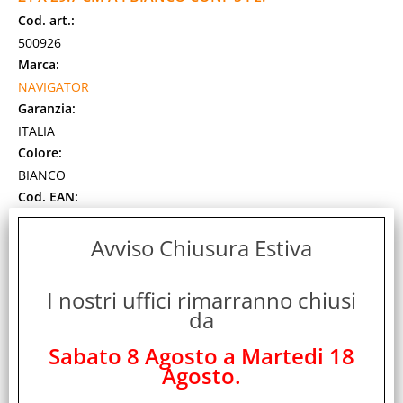
Cod. art.:
500926
Marca:
NAVIGATOR
Garanzia:
ITALIA
Colore:
BIANCO
Cod. EAN:
5602024005006
Cod. Produttore:
Avviso Chiusura Estiva
NEX0900284
NAVIGATOR EXPRESSION: Aspetto impeccabile. I Suoi
I nostri uffici rimarranno chiusi
documenti expression presenteranno eccellente contrasto
da
di stampa e colori vibranti. Extraliscia con [...]
Disponibilità:
Sabato 8 Agosto a Martedi 18
Non Disponibile
Agosto.
Prezzo:
Evasione Articolo: