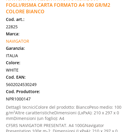
FOGLI/RISMA CARTA FORMATO A4 100 GR/M2
COLORE BIANCO
Cod. art.:
22825
Marca:
NAVIGATOR
Garanzia:
ITALIA
Colore:
WHITE
Cod. EAN:
5602024530249
Cod. Produttore:
NPR1000147
Dettagli tecniciColore del prodotto: BiancoPeso medio: 100
g/m²Altre caratteristicheDimensioni (LxPxA): 210 x 297 x 0
mmDimensioni (un foglio): A4
CF5RS NAVIGATOR PRESENTAT. A4 100GNavigator
Presentation 100g.m-2. Dimensioni (LxPxA): 210 x 297 x 0