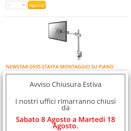
NEWSTAR D935 STAFFA MONTAGGIO SU PIANO
PESO MAX 10KG MAX 26" COLORE SILVER
Cod. art.:
Avviso Chiusura Estiva
158630
Marca:
I nostri uffici rimarranno chiusi
NEWSTAR
da
Garanzia:
ITALIA
Sabato 8 Agosto a Martedi 18
Agosto.
Colore: