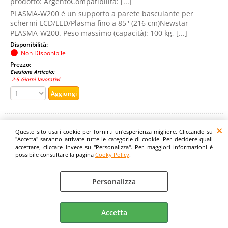
prodotto: ArgentoCompatibilità: [...]
PLASMA-W200 è un supporto a parete basculante per
schermi LCD/LED/Plasma fino a 85'' (216 cm)Newstar
PLASMA-W200. Peso massimo (capacità): 100 kg, [...]
Disponibilità:
Non Disponibile
Prezzo:
Evasione Articolo:
2-5 Giorni lavorativi
Questo sito usa i cookie per fornirti un'esperienza migliore. Cliccando su
"Accetta" saranno attivate tutte le categorie di cookie. Per decidere quali
accettare, cliccare invece su "Personalizza". Per maggiori informazioni è
possibile consultare la pagina
Cooky Policy
.
Personalizza
NEWSTAR PORTA CPU DA SCRIVANIA NERO
Accetta
Cod. art.:
335206