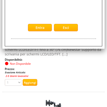
SILVER
Cod. EAN:
8717371441340
Cod. Produttore:
FPMA-D935
ErgonomiaRegolazione altezza: SiRange di regolazione
altezza: 0 - 500 mmAngolo di rotazione: 360°Inclinazione: 0 -
180°Rotazione: 360°DesignColore del [...]
FPMA-D935 è un supporto da scrivania con 3 snodi per
schermi LCD/LED/TFT fino a 30'' (76 cm)Newstar Supporto da
scrivania per schermi LCD/LED/TFT. [...]
Disponibilità:
Non Disponibile
Prezzo:
Evasione Articolo:
2-5 Giorni lavorativi