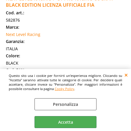
BLACK EDITION LICENZA UFFICIALE FIA
Cod. art.:
582876
Marca:
Next Level Racing
Garanzia:
ITALIA
Colore:
BLACK
Cod. EAN:
Questo sito usa i cookie per fornirti un'esperienza migliore. Cliccando su
9359668000763
"Accetta" saranno attivate tutte le categorie di cookie. Per decidere quali
Cod. Produttore:
accettare, cliccare invece su "Personalizza". Per maggiori informazioni è
possibile consultare la pagina
Cooky Policy
.
NLR-R003
Vernice in polvere metallizzata lucida di alta qualità: offre
Personalizza
una finitura elegante e professionale con una maggiore
durata per resistere all'usura e [...]
Disponibilità:
Accetta
Non Disponibile
Prezzo: