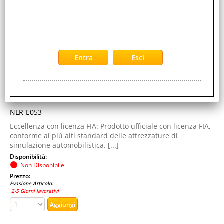
Marca:
Next Level Racing
Garanzia:
ITALIA
Colore:
BLACK
Cod. EAN:
9359668000701
Cod. Produttore:
NLR-E053
Eccellenza con licenza FIA: Prodotto ufficiale con licenza FIA,
conforme ai più alti standard delle attrezzature di
simulazione automobilistica. [...]
Disponibilità:
Non Disponibile
Prezzo:
Evasione Articolo:
2-5 Giorni lavorativi