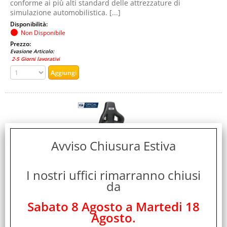
conforme ai più alti standard delle attrezzature di
simulazione automobilistica. [...]
Disponibilità:
Non Disponibile
Prezzo:
Evasione Articolo:
2-5 Giorni lavorativi
Avviso Chiusura Estiva
I nostri uffici rimarranno chiusi
NEXT LEVEL RACING ERS4 ELITE RECLINING SEAT PU
da
LEATHER & SUEDE EDITION
Sabato 8 Agosto a Martedi 18
Cod. art.:
Agosto.
551297