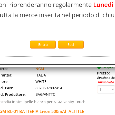
d. art.:
NGM-BAG-VNTQY
ioni riprenderanno regolarmente
Lunedi
Disponi
rca:
NGM
Prezzo:
utta la merce inserita
ranzia:
ITALIA
nel periodo di chiu
Evasione Art
lore:
WHITE
d. EAN:
8020597802407
d. Produttore:
BAG/VNTQY
stodia in similpelle bianca con Swarovski per NGM
nity Qwerty
GM BAG VANITY TOUCH
Disponibil
d. art.:
NGM-BAG-VNTTC
Disponi
rca:
NGM
Prezzo:
ranzia:
ITALIA
Evasione Art
lore:
WHITE
Immediata
d. EAN:
8020597802414
d. Produttore:
BAG/VNTTC
stodia in similpelle bianca per NGM Vanity Touch
GM BL-01 BATTERIA Li-ion 500mAh ALITTLE