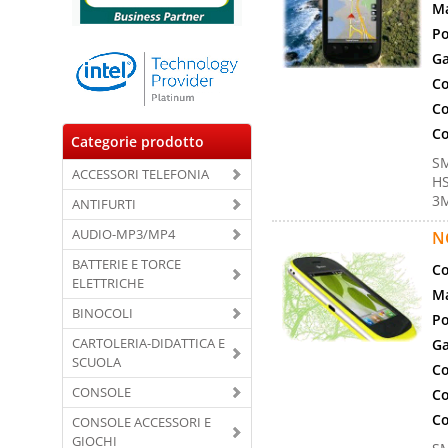
Ma
Po
Ga
Co
Co
Co
Categorie prodotto
SM
ACCESSORI TELEFONIA
HS
3M
ANTIFURTI
AUDIO-MP3/MP4
N
BATTERIE E TORCE
Co
ELETTRICHE
Ma
BINOCOLI
Po
CARTOLERIA-DIDATTICA E
Ga
SCUOLA
Co
CONSOLE
Co
Co
CONSOLE ACCESSORI E
GIOCHI