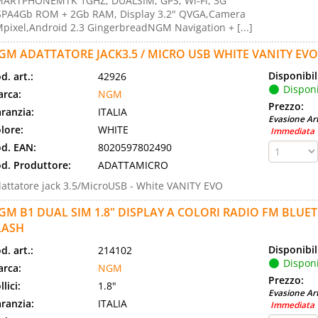
ARTPHONEMTK 1GHZ, DUALSIM, GPS, Wi-Fi, 3G
PA4Gb ROM + 2Gb RAM, Display 3.2" QVGA,Camera
pixel,Android 2.3 GingerbreadNGM Navigation + [...]
GM ADATTATORE JACK3.5 / MICRO USB WHITE VANITY EVO
Disponibil
d. art.:
42926
Disponi
rca:
NGM
Prezzo:
ranzia:
ITALIA
Evasione Art
lore:
WHITE
Immediata
d. EAN:
8020597802490
d. Produttore:
ADATTAMICRO
attatore jack 3.5/MicroUSB - White VANITY EVO
GM B1 DUAL SIM 1.8" DISPLAY A COLORI RADIO FM BL
LASH
Disponibil
d. art.:
214102
Disponi
rca:
NGM
Prezzo:
llici:
1.8"
Evasione Art
ranzia:
ITALIA
Immediata