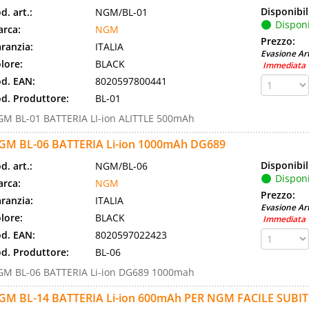
Disponibil
d. art.:
NGM/BL-01
Disponi
rca:
NGM
Prezzo:
ranzia:
ITALIA
Evasione Art
lore:
BLACK
Immediata
d. EAN:
8020597800441
d. Produttore:
BL-01
M BL-01 BATTERIA LI-ion ALITTLE 500mAh
GM BL-06 BATTERIA Li-ion 1000mAh DG689
Disponibil
d. art.:
NGM/BL-06
Disponi
rca:
NGM
Prezzo:
ranzia:
ITALIA
Evasione Art
lore:
BLACK
Immediata
d. EAN:
8020597022423
d. Produttore:
BL-06
M BL-06 BATTERIA Li-ion DG689 1000mah
GM BL-14 BATTERIA Li-ion 600mAh PER NGM FACILE SUBI