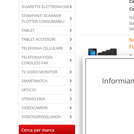
Co
SIGARETTE ELETTRONICHE
Co
STAMPANTI SCANNER
NG
PLOTTER CONSUMABILI
Ba
Mi
TABLET
TABLET ACCESSORI
N
F
TELEFONIA CELLULARE
Co
TELEFONIA FISSA
CORDLESS FAX
Ma
Po
TV VIDEO MONITOR
Informiamo
Ga
SMARTWATCH
Co
UFFICIO
Co
UTENSILERIA
NG
VIDEOCAMERE
Ba
Mi
VIDEOSORVEGLIANZA
N
Cerca per marca