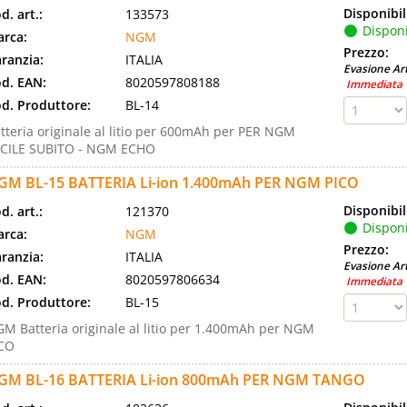
Disponibil
d. art.:
133573
Disponi
rca:
NGM
Prezzo:
ranzia:
ITALIA
Evasione Art
d. EAN:
8020597808188
Immediata
d. Produttore:
BL-14
tteria originale al litio per 600mAh per PER NGM
CILE SUBITO - NGM ECHO
GM BL-15 BATTERIA Li-ion 1.400mAh PER NGM PICO
Disponibil
d. art.:
121370
Disponi
rca:
NGM
Prezzo:
ranzia:
ITALIA
Evasione Art
d. EAN:
8020597806634
Immediata
d. Produttore:
BL-15
M Batteria originale al litio per 1.400mAh per NGM
CO
GM BL-16 BATTERIA Li-ion 800mAh PER NGM TANGO