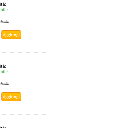
ità:
bile
icolo:
ità:
bile
icolo: