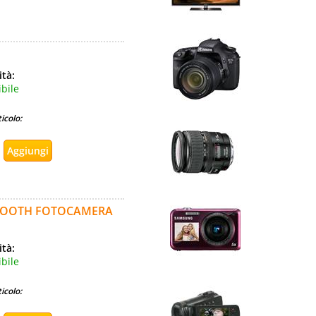
ità:
bile
icolo:
UETOOTH FOTOCAMERA
ità:
bile
icolo: