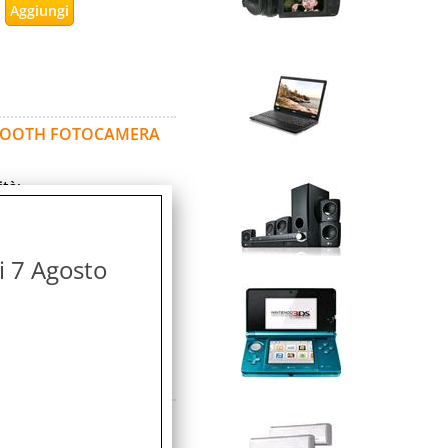
UETOOTH FOTOCAMERA
ità:
bile
icolo:
di 7 Agosto
ità: