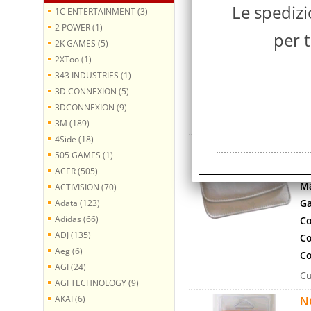
Co
Le spediz
1C ENTERTAINMENT (3)
Ma
2 POWER (1)
per t
Ga
2K GAMES (5)
Co
2XToo (1)
Co
343 INDUSTRIES (1)
Co
3D CONNEXION (5)
Cu
3DCONNEXION (9)
Va
3M (189)
4Side (18)
N
505 GAMES (1)
Co
ACER (505)
Ma
ACTIVISION (70)
Ga
Adata (123)
Adidas (66)
Co
ADJ (135)
Co
Aeg (6)
Co
AGI (24)
Cu
AGI TECHNOLOGY (9)
AKAI (6)
N