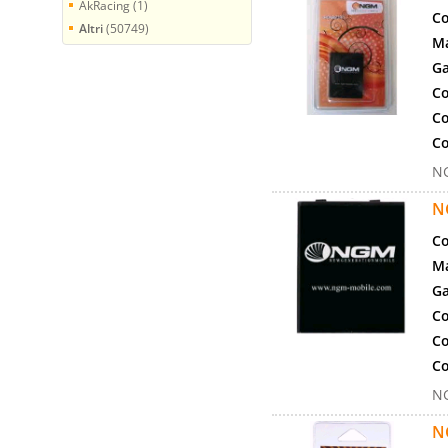
AkRacing (1)
Co
Altri
(50749)
Ma
Ga
Co
Co
Co
NG
N
Co
Ma
Ga
Co
Co
Co
NG
N