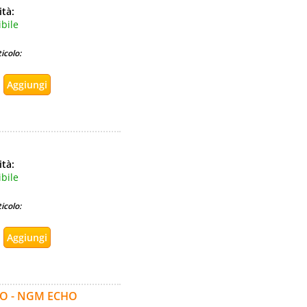
ità:
bile
icolo:
ità:
bile
icolo:
TO - NGM ECHO