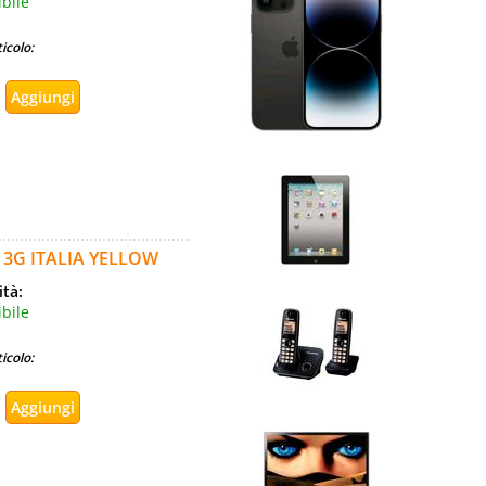
bile
icolo:
 3G ITALIA YELLOW
ità:
bile
icolo: