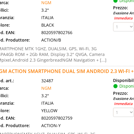
Disponi
rca:
NGM
Prezzo:
llici:
3.2"
Evasione Art
ranzia:
ITALIA
Immediata
lore:
BLACK
d. EAN:
8020597802766
d. Produttore:
ACTION/B
ARTPHONE MTK 1GHZ, DUALSIM, GPS, Wi-Fi, 3G
PA4Gb ROM + 2Gb RAM, Display 3.2" QVGA, Camera
pixel,Android 2.3 GingerbreadNGM Navigation + [...]
GM ACTION SMARTPHONE DUAL SIM ANDROID 2.3 WI-FI +
Disponibil
d. art.:
32487
Disponi
rca:
NGM
Prezzo:
llici:
3.2"
Evasione Art
ranzia:
ITALIA
Immediata
lore:
YELLOW
d. EAN:
8020597802759
d. Produttore:
ACTION-Y