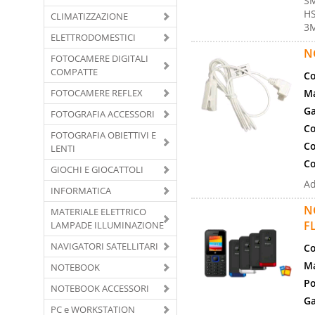
SM
HS
CLIMATIZZAZIONE
3M
ELETTRODOMESTICI
N
FOTOCAMERE DIGITALI
COMPATTE
Co
FOTOCAMERE REFLEX
Ma
Ga
FOTOGRAFIA ACCESSORI
Co
FOTOGRAFIA OBIETTIVI E
Co
LENTI
Co
GIOCHI E GIOCATTOLI
Ad
INFORMATICA
N
MATERIALE ELETTRICO
F
LAMPADE ILLUMINAZIONE
NAVIGATORI SATELLITARI
Co
Ma
NOTEBOOK
Po
NOTEBOOK ACCESSORI
Ga
PC e WORKSTATION