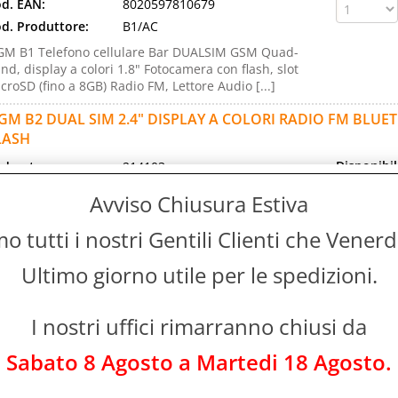
d. EAN:
8020597810679
d. Produttore:
B1/AC
M B1 Telefono cellulare Bar DUALSIM GSM Quad-
nd, display a colori 1.8" Fotocamera con flash, slot
croSD (fino a 8GB) Radio FM, Lettore Audio [...]
GM B2 DUAL SIM 2.4" DISPLAY A COLORI RADIO FM BL
LASH
Disponibil
d. art.:
214103
Disponi
rca:
NGM
Avviso Chiusura Estiva
Prezzo:
llici:
2.4"
Evasione Art
 tutti i nostri Gentili Clienti che Vener
ranzia:
ITALIA
Immediata
d. EAN:
8020597810686
Ultimo giorno utile per le spedizioni.
d. Produttore:
B2/AC
M B2 Telefono cellulare Bar DUALSIM GSM Quad-
nd, display a colori 2.4" Fotocamera con flash, slot
I nostri uffici rimarranno chiusi da
croSD (fino a 8GB) Radio FM, Lettore Audio [...]
Sabato 8 Agosto a Martedi 18 Agosto.
GM BAG VANITY QWERTY
Disponibil