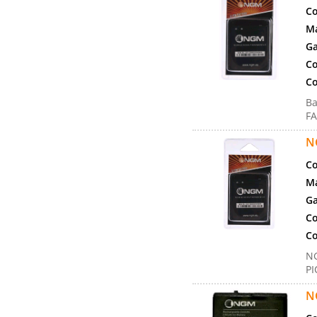
Co
Ma
Ga
Co
Co
Ba
FA
N
Co
Ma
Ga
Co
Co
NG
PI
N