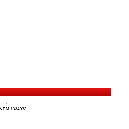
sumo
REA RM 1334933