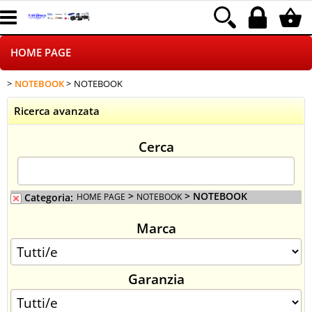
HOME PAGE
NOTEBOOK
NOTEBOOK
CHI SIAMO
Ricerca avanzata
LOGISTICA
Cerca
NEGOZI ON LINE
DROPSHIPPING
>
> NOTEBOOK
Categoria:
HOME PAGE
NOTEBOOK
Marca
SINCRONIZZATI CON NOI
SPEDIZIONI
Garanzia
PAGAMENTI