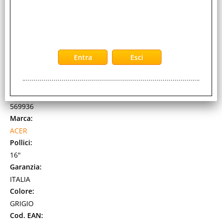
ACER ASPIRE 16 AI A16-52M-78UQ 16" WUXGA INTEL
CORE ULTRA 7 256V RAM 16GB-SSD 1TB NVMe-INTEL
ARC GRAPHICS 140V-WI-FI 7 -WIN 11 HOME GRIGIO
(NX.JP1ET.00A)
Cod. art.:
569936
Marca:
ACER
Pollici:
16"
Garanzia:
ITALIA
Colore:
GRIGIO
Cod. EAN: