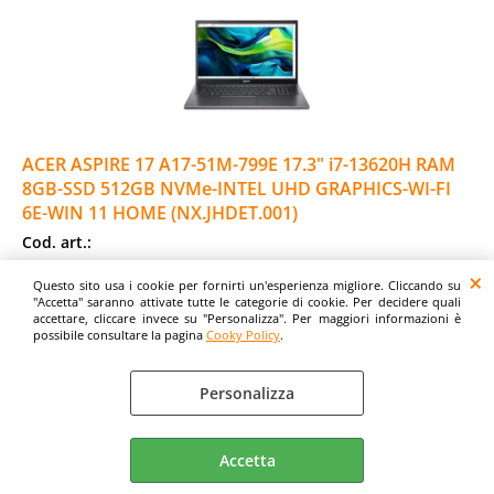
ACER ASPIRE 17 A17-51M-799E 17.3" i7-13620H RAM
8GB-SSD 512GB NVMe-INTEL UHD GRAPHICS-WI-FI
6E-WIN 11 HOME (NX.JHDET.001)
Cod. art.:
556788
Questo sito usa i cookie per fornirti un'esperienza migliore. Cliccando su
Marca:
"Accetta" saranno attivate tutte le categorie di cookie. Per decidere quali
accettare, cliccare invece su "Personalizza". Per maggiori informazioni è
ACER
possibile consultare la pagina
Cooky Policy
.
Pollici:
17.3"
Personalizza
Garanzia:
ITALIA
Cod. EAN:
Accetta
4711474429360