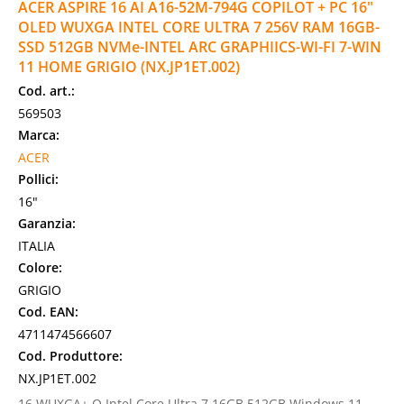
ACER ASPIRE 16 AI A16-52M-794G COPILOT + PC 16"
OLED WUXGA INTEL CORE ULTRA 7 256V RAM 16GB-
SSD 512GB NVMe-INTEL ARC GRAPHIICS-WI-FI 7-WIN
11 HOME GRIGIO (NX.JP1ET.002)
Cod. art.:
569503
Marca:
ACER
Pollici:
16"
Garanzia:
ITALIA
Colore:
GRIGIO
Cod. EAN:
4711474566607
Cod. Produttore:
NX.JP1ET.002
16 WUXGA+ O Intel Core Ultra 7 16GB 512GB Windows 11