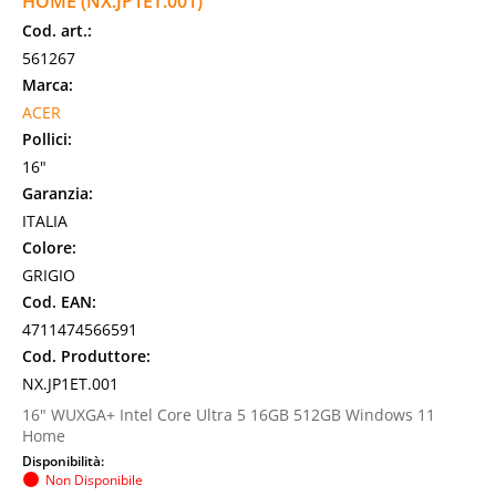
HOME (NX.JP1ET.001)
Cod. art.:
561267
Marca:
ACER
Pollici:
16"
Garanzia:
ITALIA
Colore:
GRIGIO
Cod. EAN:
4711474566591
Cod. Produttore:
NX.JP1ET.001
16" WUXGA+ Intel Core Ultra 5 16GB 512GB Windows 11
Home
Disponibilità:
Non Disponibile