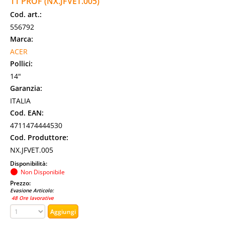
11 PROF (NX.JFVET.005)
Cod. art.:
556792
Marca:
ACER
Pollici:
14"
Garanzia:
ITALIA
Cod. EAN:
4711474444530
Cod. Produttore:
NX.JFVET.005
Disponibilità:
Non Disponibile
Prezzo:
Evasione Articolo:
48 Ore lavorative