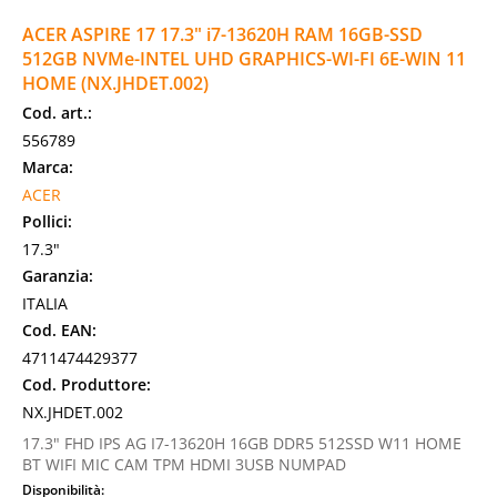
ACER ASPIRE 17 17.3" i7-13620H RAM 16GB-SSD
512GB NVMe-INTEL UHD GRAPHICS-WI-FI 6E-WIN 11
HOME (NX.JHDET.002)
Cod. art.:
556789
Marca:
ACER
Pollici:
17.3"
Garanzia:
ITALIA
Cod. EAN:
4711474429377
Cod. Produttore:
NX.JHDET.002
17.3" FHD IPS AG I7-13620H 16GB DDR5 512SSD W11 HOME
BT WIFI MIC CAM TPM HDMI 3USB NUMPAD
Disponibilità: