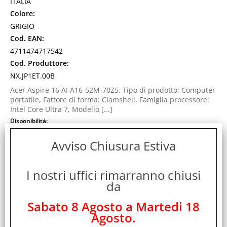
ITALIA
Colore:
GRIGIO
Cod. EAN:
4711474717542
Cod. Produttore:
NX.JP1ET.00B
Acer Aspire 16 AI A16-52M-70Z5. Tipo di prodotto: Computer
portatile, Fattore di forma: Clamshell. Famiglia processore:
Intel Core Ultra 7, Modello [...]
Disponibilità:
Non Disponibile
Prezzo:
Avviso Chiusura Estiva
Evasione Articolo:
48 Ore lavorative
I nostri uffici rimarranno chiusi
da
Sabato 8 Agosto a Martedi 18
Agosto.