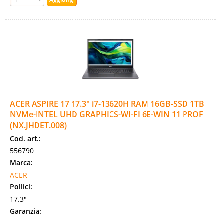
ACER ASPIRE 17 17.3" i7-13620H RAM 16GB-SSD 1TB
NVMe-INTEL UHD GRAPHICS-WI-FI 6E-WIN 11 PROF
(NX.JHDET.008)
Cod. art.:
556790
Marca:
ACER
Pollici:
17.3"
Garanzia: