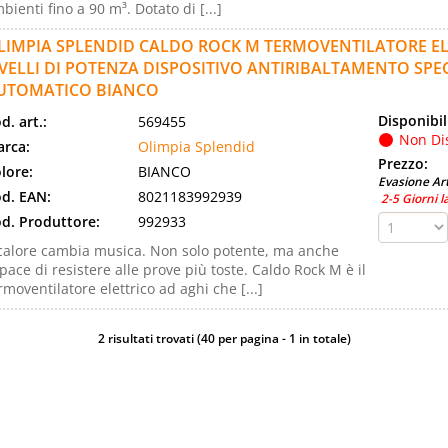
bienti fino a 90 m³. Dotato di [...]
LIMPIA SPLENDID CALDO ROCK M TERMOVENTILATORE EL
IVELLI DI POTENZA DISPOSITIVO ANTIRIBALTAMENTO SP
UTOMATICO BIANCO
Disponibil
d. art.:
569455
Non Di
rca:
Olimpia Splendid
Prezzo:
lore:
BIANCO
Evasione Art
d. EAN:
8021183992939
2-5 Giorni l
d. Produttore:
992933
 calore cambia musica. Non solo potente, ma anche
pace di resistere alle prove più toste. Caldo Rock M è il
rmoventilatore elettrico ad aghi che [...]
2 risultati trovati (40 per pagina - 1 in totale)