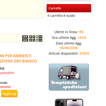
Carrello
Il carrello è vuoto
Utenti in linea
195
Ora ultimo Agg.
14:03
Data ultimo Agg.
06/08/2026
Articoli disponibili:
51929
0W PER AMBIENTI
UNZIONE DRY BIANCO
ità:
sponibile
icolo:
avorativi