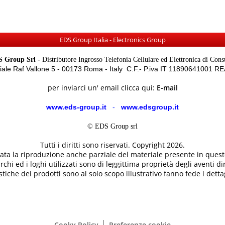
EDS Group Italia - Electronics Group
 Group Srl -
Distributore Ingrosso Telefonia Cellulare ed Elettronica di Con
Viale Raf Vallone 5 - 00173 Roma - Italy C.F.- P.iva IT 11890641001 
per inviarci un' email clicca qui:
E-mail
www.eds-group.it
-
www.edsgroup.it
© EDS Group srl
Tutti i diritti sono riservati. Copyright 2026.
etata la riproduzione anche parziale del materiale presente in questo
rchi ed i loghi utilizzati sono di leggittima proprietà degli aventi dir
tiche dei prodotti sono al solo scopo illustrativo fanno fede i dettag
Cooky Policy
Preferenze cookie