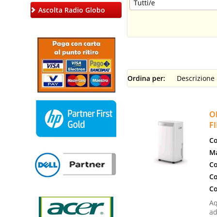
Ascolta Radio Globo
Ordina per:
O
F
Co
Ma
Co
Co
Co
Aq
ad