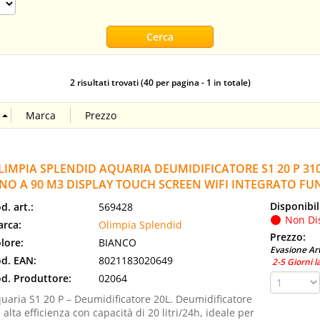
2 risultati trovati (40 per pagina - 1 in totale)
LIMPIA SPLENDID AQUARIA DEUMIDIFICATORE S1 20 P 31
INO A 90 M3 DISPLAY TOUCH SCREEN WIFI INTEGRATO F
Disponibil
d. art.:
569428
Non Di
rca:
Olimpia Splendid
Prezzo:
lore:
BIANCO
Evasione Art
d. EAN:
8021183020649
2-5 Giorni l
d. Produttore:
02064
uaria S1 20 P – Deumidificatore 20L. Deumidificatore
 alta efficienza con capacità di 20 litri/24h, ideale per