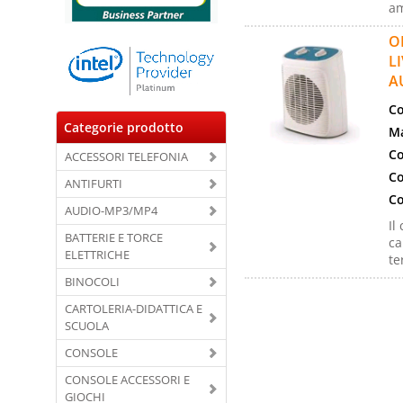
am
O
L
A
Co
Categorie prodotto
Ma
Co
ACCESSORI TELEFONIA
Co
ANTIFURTI
Co
AUDIO-MP3/MP4
Il
BATTERIE E TORCE
ca
ELETTRICHE
te
BINOCOLI
CARTOLERIA-DIDATTICA E
SCUOLA
CONSOLE
CONSOLE ACCESSORI E
GIOCHI