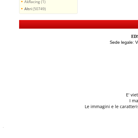
AkRacing (1)
Altri
(50749)
EDS
Sede legale: 
E' vi
I ma
Le immagini e le caratteris