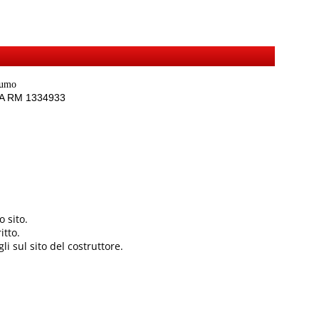
sumo
REA RM 1334933
 sito.
itto.
li sul sito del costruttore.