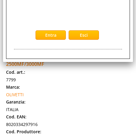
OLIVETTI B0706 TONER NERO PER D-COPIA
2500MF/3000MF
Cod. art.:
7799
Marca:
OLIVETTI
Garanzia:
ITALIA
Cod. EAN:
8020334297916
Cod. Produttore: