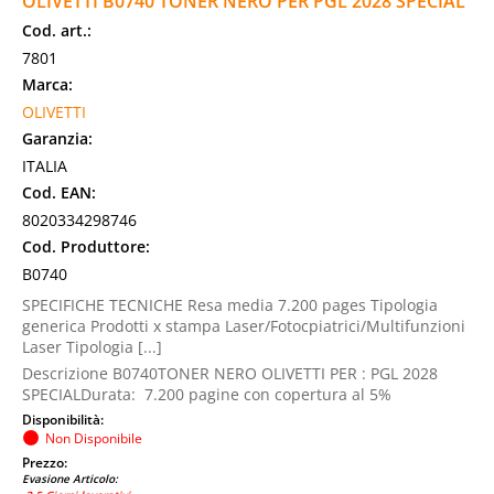
OLIVETTI B0740 TONER NERO PER PGL 2028 SPECIAL
Cod. art.:
7801
Marca:
OLIVETTI
Garanzia:
ITALIA
Cod. EAN:
8020334298746
Cod. Produttore:
B0740
SPECIFICHE TECNICHE Resa media 7.200 pages Tipologia
generica Prodotti x stampa Laser/Fotocpiatrici/Multifunzioni
Laser Tipologia [...]
Descrizione B0740TONER NERO OLIVETTI PER : PGL 2028
SPECIALDurata: 7.200 pagine con copertura al 5%
Disponibilità:
Non Disponibile
Prezzo:
Evasione Articolo: