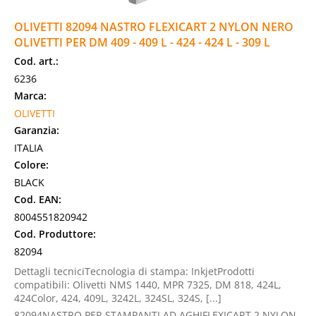
OLIVETTI 82094 NASTRO FLEXICART 2 NYLON NERO
OLIVETTI PER DM 409 - 409 L - 424 - 424 L - 309 L
Cod. art.:
6236
Marca:
OLIVETTI
Garanzia:
ITALIA
Colore:
BLACK
Cod. EAN:
8004551820942
Cod. Produttore:
82094
Dettagli tecniciTecnologia di stampa: InkjetProdotti
compatibili: Olivetti NMS 1440, MPR 7325, DM 818, 424L,
424Color, 424, 409L, 3242L, 324SL, 324S, [...]
82094NASTRO PER STAMPANTI AD AGHIFLEXICART 2 NYLON