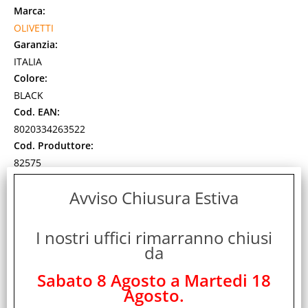
Marca:
OLIVETTI
Garanzia:
ITALIA
Colore:
BLACK
Cod. EAN:
8020334263522
Cod. Produttore:
82575
Dettagli tecnici
Avviso Chiusura Estiva
82575NASTRO PER MACCHINE DA SCRIVERENASTRO
CORREGGIBILE ( SLIMCART) NERO PER : ET 1250 - 1250 MD
Disponibilità:
I nostri uffici rimarranno chiusi
Non Disponibile
da
Prezzo:
Evasione Articolo:
Sabato 8 Agosto a Martedi 18
2-5 Giorni lavorativi
Agosto.