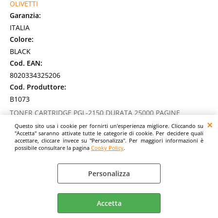
OLIVETTI
Garanzia:
ITALIA
Colore:
BLACK
Cod. EAN:
8020334325206
Cod. Produttore:
B1073
TONER CARTRIDGE PGL-2150 DURATA 25000 PAGINE
Disponibilità:
Questo sito usa i cookie per fornirti un'esperienza migliore. Cliccando su
Non Disponibile
"Accetta" saranno attivate tutte le categorie di cookie. Per decidere quali
accettare, cliccare invece su "Personalizza". Per maggiori informazioni è
Prezzo:
possibile consultare la pagina
Cooky Policy
.
Evasione Articolo:
2-5 Giorni lavorativi
Personalizza
Accetta