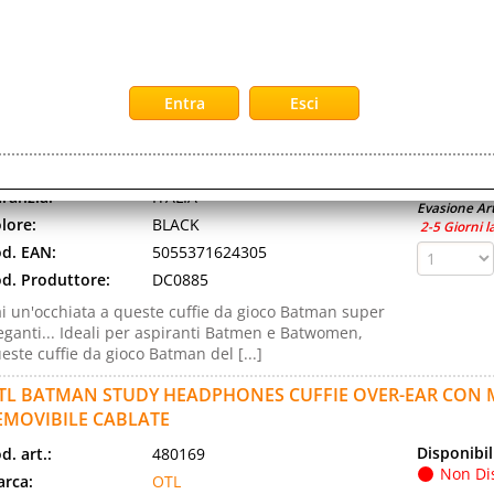
reless Stereo (TWS) Collegamento del dispositivo USB
uetooth 5.3 Intraurale Tipo di [...]
TL BATMAN SIGNAL G1 GAMING HEADPHONES CUFFIE O
ICROFONO CABLATE NERO
Disponibil
d. art.:
480186
Non Di
rca:
OTL
Prezzo:
ranzia:
ITALIA
Evasione Art
lore:
BLACK
2-5 Giorni l
d. EAN:
5055371624305
d. Produttore:
DC0885
i un'occhiata a queste cuffie da gioco Batman super
eganti... Ideali per aspiranti Batmen e Batwomen,
este cuffie da gioco Batman del [...]
TL BATMAN STUDY HEADPHONES CUFFIE OVER-EAR CON
EMOVIBILE CABLATE
Disponibil
d. art.:
480169
Non Di
rca:
OTL