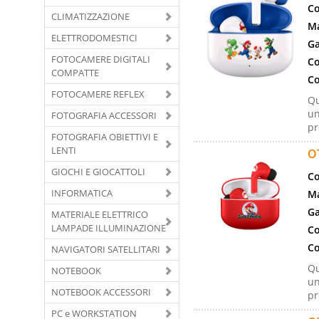
Co
CLIMATIZZAZIONE
Ma
ELETTRODOMESTICI
Ga
FOTOCAMERE DIGITALI
Co
COMPATTE
Co
FOTOCAMERE REFLEX
Qu
un
FOTOGRAFIA ACCESSORI
pr
FOTOGRAFIA OBIETTIVI E
LENTI
O
GIOCHI E GIOCATTOLI
Co
INFORMATICA
Ma
Ga
MATERIALE ELETTRICO
LAMPADE ILLUMINAZIONE
Co
Co
NAVIGATORI SATELLITARI
Qu
NOTEBOOK
un
NOTEBOOK ACCESSORI
pr
PC e WORKSTATION