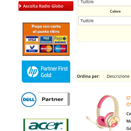
Ascolta Radio Globo
Colore
Ordina per:
O
O
Co
Ma
Ga