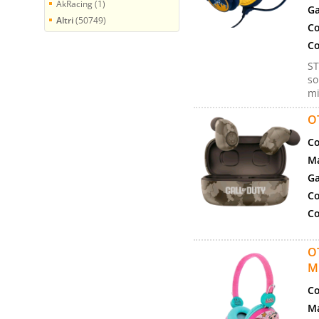
AkRacing (1)
Ga
Altri
(50749)
Co
Co
ST
so
mi
O
Co
Ma
Ga
Co
Co
O
M
Co
Ma