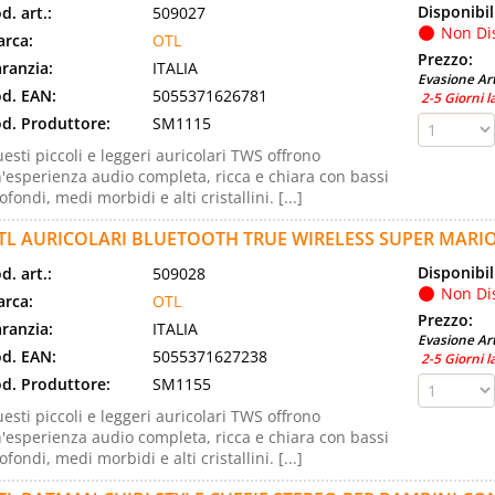
Disponibil
d. art.:
509027
Non Di
rca:
OTL
Prezzo:
ranzia:
ITALIA
Evasione Art
d. EAN:
5055371626781
2-5 Giorni l
d. Produttore:
SM1115
esti piccoli e leggeri auricolari TWS offrono
'esperienza audio completa, ricca e chiara con bassi
ofondi, medi morbidi e alti cristallini. [...]
TL AURICOLARI BLUETOOTH TRUE WIRELESS SUPER MARI
Disponibil
d. art.:
509028
Non Di
rca:
OTL
Prezzo:
ranzia:
ITALIA
Evasione Art
d. EAN:
5055371627238
2-5 Giorni l
d. Produttore:
SM1155
esti piccoli e leggeri auricolari TWS offrono
'esperienza audio completa, ricca e chiara con bassi
ofondi, medi morbidi e alti cristallini. [...]