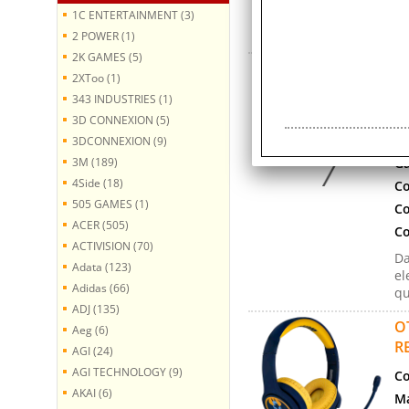
1C ENTERTAINMENT (3)
Wi
Bl
2 POWER (1)
2K GAMES (5)
O
2XToo (1)
M
343 INDUSTRIES (1)
Co
3D CONNEXION (5)
Ma
3DCONNEXION (9)
3M (189)
Ga
4Side (18)
Co
505 GAMES (1)
Co
ACER (505)
Co
ACTIVISION (70)
Da
Adata (123)
el
Adidas (66)
qu
ADJ (135)
O
Aeg (6)
R
AGI (24)
AGI TECHNOLOGY (9)
Co
AKAI (6)
Ma