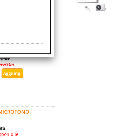
N-EAR CON
ità:
sponibile
icolo:
avorativi
 MICROFONO
ità:
sponibile