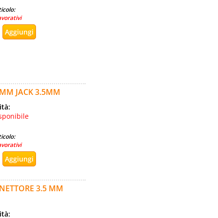
icolo:
avorativi
0MM JACK 3.5MM
ità:
sponibile
icolo:
avorativi
NETTORE 3.5 MM
ità: