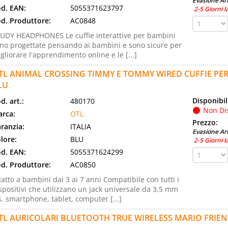
Evasione Art
d. EAN:
5055371623797
2-5 Giorni l
d. Produttore:
AC0848
UDY HEADPHONES Le cuffie interattive per bambini
no progettate pensando ai bambini e sono sicure per
gliorare l'apprendimento online e le [...]
TL ANIMAL CROSSING TIMMY E TOMMY WIRED CUFFIE PE
LU
Disponibil
d. art.:
480170
Non Di
rca:
OTL
Prezzo:
ranzia:
ITALIA
Evasione Art
lore:
BLU
2-5 Giorni l
d. EAN:
5055371624299
d. Produttore:
AC0850
atto a bambini dai 3 ai 7 anni Compatibile con tutti i
spositivi che utilizzano un jack universale da 3,5 mm
s. smartphone, tablet, computer [...]
TL AURICOLARI BLUETOOTH TRUE WIRELESS MARIO FRIEN