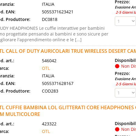
Prezzo:
ranzia:
ITALIA
Evasione Art
d. EAN:
5055371623421
2-5 Giorni l
d. Produttore:
DC0818
UDY HEADPHONES Le cuffie interattive per bambini
no progettate pensando ai bambini e sono sicure per
gliorare l'apprendimento online e le [...]
TL CALL OF DUTY AURICOLARI TRUE WIRELESS DESERT C
Disponibil
d. art.:
546042
Non Di
rca:
OTL
Prezzo:
ranzia:
ITALIA
Evasione Art
d. EAN:
5055371628167
2-5 Giorni l
d. Produttore:
COD283
TL CUFFIE BAMBINA LOL GLITTERATI CORE HEADPHONES
M MULTICOLORE
Disponibil
d. art.:
423322
Non Di
rca:
OTL