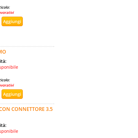
icolo:
avorativi
AMO
ità:
sponibile
icolo:
avorativi
 CON CONNETTORE 3.5
ità:
sponibile