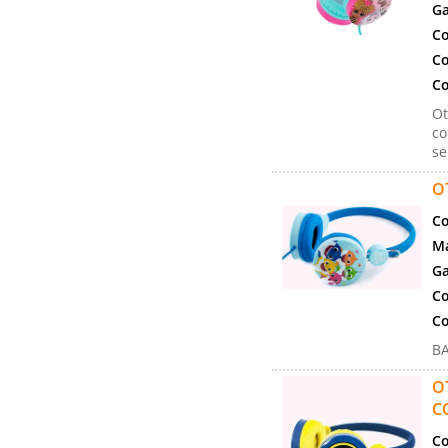
Ga
Co
Co
Co
Ot
co
se
O
Co
Ma
Ga
Co
Co
B
O
C
Co