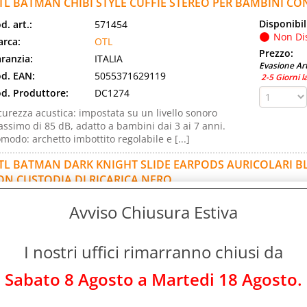
TL BATMAN CHIBI STYLE CUFFIE STEREO PER BAMBINI CO
Disponibil
d. art.:
571454
Non Di
rca:
OTL
Prezzo:
ranzia:
ITALIA
Evasione Art
d. EAN:
5055371629119
2-5 Giorni l
d. Produttore:
DC1274
curezza acustica: impostata su un livello sonoro
ssimo di 85 dB, adatto a bambini dai 3 ai 7 anni.
modo: archetto imbottito regolabile e [...]
TL BATMAN DARK KNIGHT SLIDE EARPODS AURICOLARI B
ON CUSTODIA DI RICARICA NERO
Disponibil
d. art.:
552620
Avviso Chiusura Estiva
Non Di
rca:
OTL
Prezzo:
ranzia:
ITALIA
Evasione Art
I nostri uffici rimarranno chiusi da
lore:
BLACK
2-5 Giorni l
d. EAN:
5055371628938
Sabato 8 Agosto a Martedi 18 Agosto.
d. Produttore:
DC1267
lticolore Musica e Chiamate In-ear Auricolare True