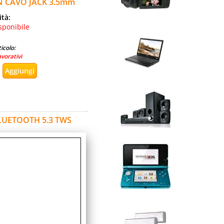
N CAVO JACK 3.5mm
ità:
sponibile
icolo:
avorativi
LUETOOTH 5.3 TWS
ità:
sponibile
icolo:
avorativi