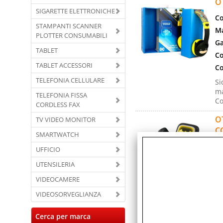
O
SIGARETTE ELETTRONICHE
Co
STAMPANTI SCANNER
Ma
PLOTTER CONSUMABILI
Ga
TABLET
Co
TABLET ACCESSORI
Co
TELEFONIA CELLULARE
Si
ma
TELEFONIA FISSA
Co
CORDLESS FAX
O
TV VIDEO MONITOR
C
SMARTWATCH
Co
UFFICIO
Ma
UTENSILERIA
Ga
VIDEOCAMERE
Co
VIDEOSORVEGLIANZA
Co
Co
Cerca per marca
Mu