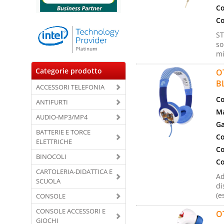
Co
Co
ST
so
mi
Categorie prodotto
O
B
ACCESSORI TELEFONIA
Co
ANTIFURTI
Ma
AUDIO-MP3/MP4
Ga
BATTERIE E TORCE
Co
ELETTRICHE
Co
BINOCOLI
Co
CARTOLERIA-DIDATTICA E
Ad
SCUOLA
di
(e
CONSOLE
CONSOLE ACCESSORI E
O
GIOCHI