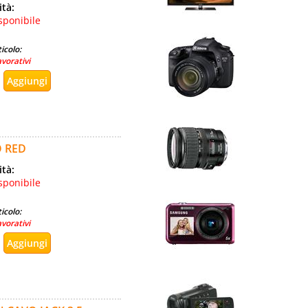
ità:
sponibile
icolo:
avorativi
O RED
ità:
sponibile
icolo:
avorativi