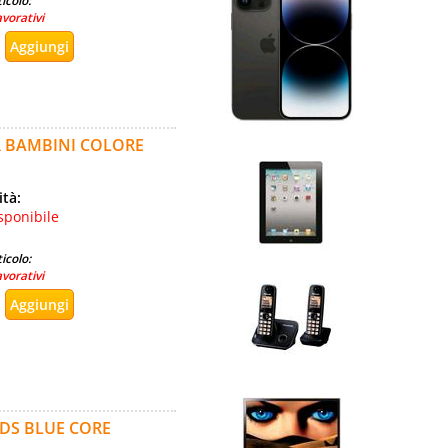
icolo:
avorativi
R BAMBINI COLORE
ità:
sponibile
icolo:
avorativi
DS BLUE CORE