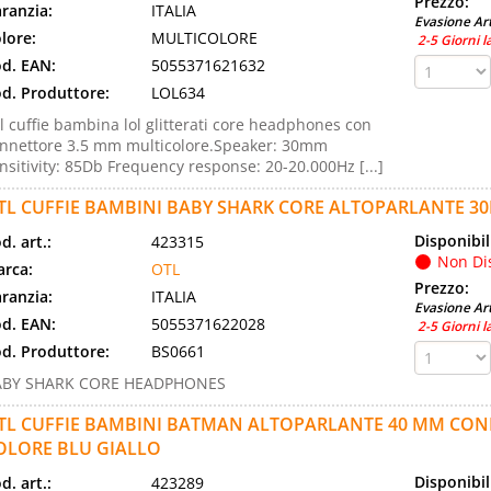
Prezzo:
ranzia:
ITALIA
Evasione Art
lore:
MULTICOLORE
2-5 Giorni l
d. EAN:
5055371621632
d. Produttore:
LOL634
l cuffie bambina lol glitterati core headphones con
nnettore 3.5 mm multicolore.Speaker: 30mm
nsitivity: 85Db Frequency response: 20-20.000Hz [...]
TL CUFFIE BAMBINI BABY SHARK CORE ALTOPARLANTE 3
Disponibil
d. art.:
423315
Non Di
rca:
OTL
Prezzo:
ranzia:
ITALIA
Evasione Art
d. EAN:
5055371622028
2-5 Giorni l
d. Produttore:
BS0661
ABY SHARK CORE HEADPHONES
TL CUFFIE BAMBINI BATMAN ALTOPARLANTE 40 MM CON
OLORE BLU GIALLO
Disponibil
d. art.:
423289