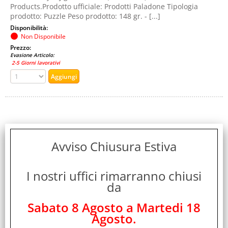
Products.Prodotto ufficiale: Prodotti Paladone Tipologia
prodotto: Puzzle Peso prodotto: 148 gr. - [...]
Disponibilità:
Non Disponibile
Prezzo:
Evasione Articolo:
2-5 Giorni lavorativi
Avviso Chiusura Estiva
I nostri uffici rimarranno chiusi
PALADONE FIFA DESK MAT TAPPETINO PER MOUSE
da
DA GIOCO 30x80 CM NERO ORO
Sabato 8 Agosto a Martedi 18
Cod. art.:
Agosto.
480190