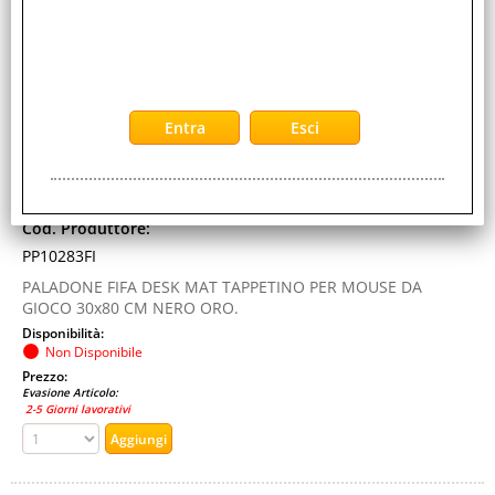
Marca:
Paladone
Garanzia:
ITALIA
Colore:
NERO/ORO
Cod. EAN:
5055964795153
Cod. Produttore:
PP10283FI
PALADONE FIFA DESK MAT TAPPETINO PER MOUSE DA
GIOCO 30x80 CM NERO ORO.
Disponibilità:
Non Disponibile
Prezzo:
Evasione Articolo:
2-5 Giorni lavorativi