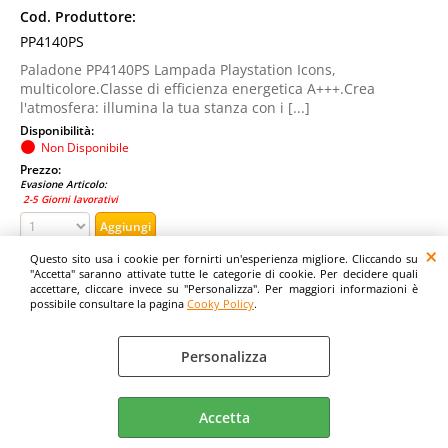
Cod. Produttore:
PP4140PS
Paladone PP4140PS Lampada Playstation Icons,
multicolore.Classe di efficienza energetica A+++.Crea
l'atmosfera: illumina la tua stanza con i [...]
Disponibilità:
Non Disponibile
Prezzo:
Evasione Articolo:
2-5 Giorni lavorativi
Questo sito usa i cookie per fornirti un'esperienza migliore. Cliccando su
"Accetta" saranno attivate tutte le categorie di cookie. Per decidere quali
accettare, cliccare invece su "Personalizza". Per maggiori informazioni è
possibile consultare la pagina
Cooky Policy
.
Personalizza
Accetta
PALADONE LAMPADA DA SCRIVANIA PLAYSTATION