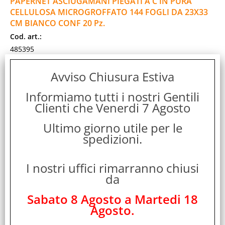
PAPERNET ASCIUGAMANI PIEGATI A C IN PURA
CELLULOSA MICROGROFFATO 144 FOGLI DA 23X33
CM BIANCO CONF 20 Pz.
Cod. art.:
485395
Marca:
Avviso Chiusura Estiva
PAPERNET
Garanzia:
Informiamo tutti i nostri Gentili
ITALIA
Clienti che Venerdi 7 Agosto
Colore:
BIANCO
Ultimo giorno utile per le
Cod. Produttore:
spedizioni.
400741
Asciugamani piegati a "C" realizzati in pura
I nostri uffici rimarranno chiusi
cellulosa,microgroffato, il foglio fuoriesce ripiegato in 3 e la
da
distribuzione avviene di foglio in [...]
Disponibilità:
Sabato 8 Agosto a Martedi 18
Non Disponibile
Agosto.
Prezzo:
Evasione Articolo: