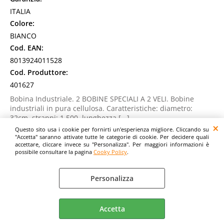
ITALIA
Colore:
BIANCO
Cod. EAN:
8013924011528
Cod. Produttore:
401627
Bobina Industriale. 2 BOBINE SPECIALI A 2 VELI. Bobine
industriali in pura cellulosa. Caratteristiche: diametro:
32cm. strappi: 1.500. lunghezza [...]
Disponibilità:
Questo sito usa i cookie per fornirti un'esperienza migliore. Cliccando su
"Accetta" saranno attivate tutte le categorie di cookie. Per decidere quali
Non Disponibile
accettare, cliccare invece su "Personalizza". Per maggiori informazioni è
Prezzo:
possibile consultare la pagina
Cooky Policy
.
Evasione Articolo:
2-5 Giorni lavorativi
Personalizza
Accetta