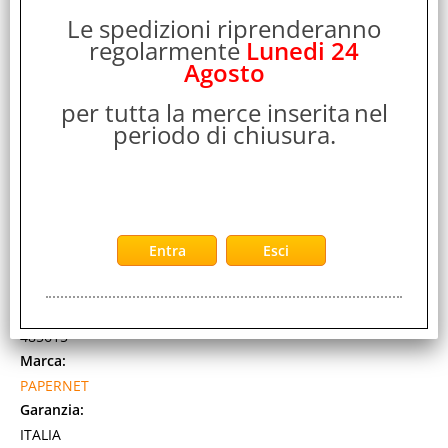
2-5 Giorni lavorativi
Le spedizioni riprenderanno
regolarmente
Lunedi 24
Agosto
per tutta la merce inserita
nel
periodo di chiusura.
PAPERNET ASCIUGAMANI PIEGATI A V FLUSHY IN
PURA CELLULOSA 210 FOGLI DA 21X22 CM BIANCO
CONF 15 Pz.
Cod. art.:
485615
Marca:
PAPERNET
Garanzia:
ITALIA