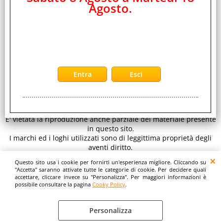
Agosto.
EDS Group Srl -
Distributore Ingrosso Telefonia Cellulare ed Elettronica
CONTATTI
di Consumo
Sede legale: Viale Raf Vallone 5 - 00173 Roma - Italy C.F.- P.iva
IT 11890641001 REA RM 1334933
per inviarci un' email clicca qui:
E-mail
www.eds-group.it
-
www.edsgroup.it
© EDS Group srl
Tutti i diritti sono riservati. Copyright 2026.
E' vietata la riproduzione anche parziale del materiale presente
in questo sito.
I marchi ed i loghi utilizzati sono di leggittima proprietà degli
aventi diritto.
Le immagini e le caratteristiche dei prodotti sono al solo
Questo sito usa i cookie per fornirti un'esperienza migliore. Cliccando su
scopo illustrativo fanno fede i dettagli sul sito del costruttore.
"Accetta" saranno attivate tutte le categorie di cookie. Per decidere quali
accettare, cliccare invece su "Personalizza". Per maggiori informazioni è
possibile consultare la pagina
Cooky Policy
.
Personalizza
Cooky Policy
Preferenze cookie