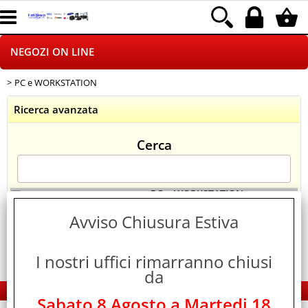
NEGOZI ON LINE
PC e WORKSTATION
HOME PAGE
Ricerca avanzata
CHI SIAMO
Cerca
LOGISTICA
DROPSHIPPING
> PC e WORKSTATION
Categoria:
NEGOZI ON LINE
Avviso Chiusura Estiva
SINCRONIZZATI CON NOI
I nostri uffici rimarranno chiusi
SPEDIZIONI
da
EDS Group Italia - Electronics Group
PAGAMENTI
Sabato 8 Agosto a Martedi 18