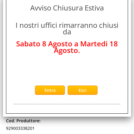
Avviso Chiusura Estiva
I nostri uffici rimarranno chiusi
PHILIPS AMIGO LAMPADA LED DA SOFFITTO
da
DIMMERABILE E REGOLABILE CON VENTILATORE
20W + 40W TELECOMANDO INCLUSO BIANCO
Sabato 8 Agosto a Martedi 18
Cod. art.:
Agosto.
516823
Marca:
PHILIPS
Garanzia:
ITALIA
Colore:
WHITE
Cod. EAN:
8720169248786
Cod. Produttore:
929003338201