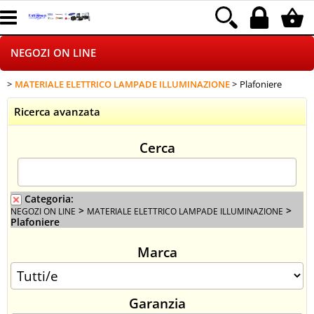
NEGOZI ON LINE
MATERIALE ELETTRICO LAMPADE ILLUMINAZIONE
Plafoniere
HOME PAGE
Ricerca avanzata
CHI SIAMO
Cerca
LOGISTICA
DROPSHIPPING
Categoria:
>
>
NEGOZI ON LINE
MATERIALE ELETTRICO LAMPADE ILLUMINAZIONE
Plafoniere
SINCRONIZZATI CON NOI
Marca
SPEDIZIONI
Garanzia
PAGAMENTI