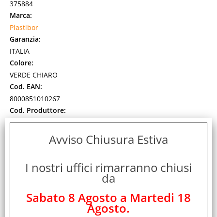
375884
Marca:
Plastibor
Garanzia:
ITALIA
Colore:
VERDE CHIARO
Cod. EAN:
8000851010267
Cod. Produttore:
P0002015
Cartelletta a 3 lembi in PP opaco con elastico tondo in tinta.
Avviso Chiusura Estiva
Dorso rigido da 20 mm. Ideali per archiviare documenti di
ogni genere, cartelline a 3L, [...]
I nostri uffici rimarranno chiusi
Disponibilità:
Non Disponibile
da
Prezzo:
Evasione Articolo:
Sabato 8 Agosto a Martedi 18
2-5 Giorni lavorativi
Agosto.