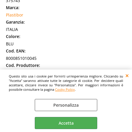
375743
Marca:
Plastibor
Garanzia:
ITALIA
Colore:
BLU
Cod. EAN:
8000851010045
Cod. Produttore:
P0000107
Questo sito usa i cookie per fornirti un'esperienza migliore. Cliccando su
Cartelletta a 3 lembi in PP opaco con elastico tondo in tinta.
"Accetta" saranno attivate tutte le categorie di cookie. Per decidere quali
accettare, cliccare invece su "Personalizza". Per maggiori informazioni è
Cordonatura multipla atta a contenere documenti fino ad un
possibile consultare la pagina
Cooky Policy
.
massimo di 3 cm. Resistente [...]
Disponibilità:
Non Disponibile
Personalizza
Prezzo:
Evasione Articolo:
2-5 Giorni lavorativi
Accetta