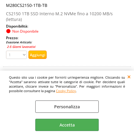
M280CS2150-1TB-TB
CS2150 1TB SSD Interno M.2 NVMe fino a 10200 MB/s
(lettura)
Disponibilità:
Non Disponibile
Prezzo:
Evasione Articolo:
2-5 Giorni lavorativi
Questo sito usa i cookie per fornirti un'esperienza migliore. Cliccando su
"Accetta" saranno attivate tutte le categorie di cookie. Per decidere quali
accettare, cliccare invece su "Personalizza". Per maggiori informazioni è
possibile consultare la pagina
Cooky Policy
.
Personalizza
PNY CS2150 SSD 2TB INTERNO M.2 2280 NVMe PCI
Express 5.0 3D NAND
Accetta
Cod. art.: