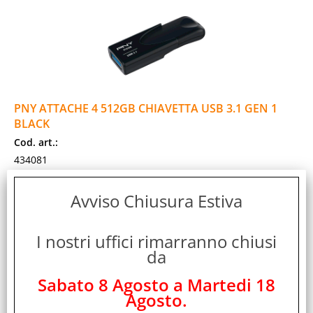
PNY ATTACHE 4 512GB CHIAVETTA USB 3.1 GEN 1
BLACK
Cod. art.:
434081
Marca:
PNY
Avviso Chiusura Estiva
Garanzia:
ITALIA
I nostri uffici rimarranno chiusi
Colore:
da
BLACK
Cod. EAN:
Sabato 8 Agosto a Martedi 18
Agosto.
3536403372897