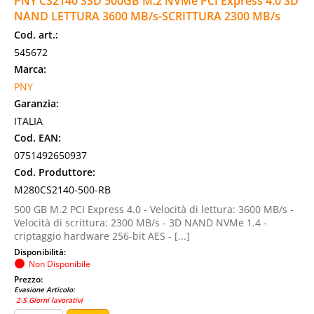
PNY CS2140 SSD 500GB M.2 NVMe PCI Express 4.0 3D
NAND LETTURA 3600 MB/s-SCRITTURA 2300 MB/s
Cod. art.:
545672
Marca:
PNY
Garanzia:
ITALIA
Cod. EAN:
0751492650937
Cod. Produttore:
M280CS2140-500-RB
500 GB M.2 PCI Express 4.0 - Velocità di lettura: 3600 MB/s -
Velocità di scrittura: 2300 MB/s - 3D NAND NVMe 1.4 -
criptaggio hardware 256-bit AES - [...]
Disponibilità:
Non Disponibile
Prezzo:
Evasione Articolo:
2-5 Giorni lavorativi