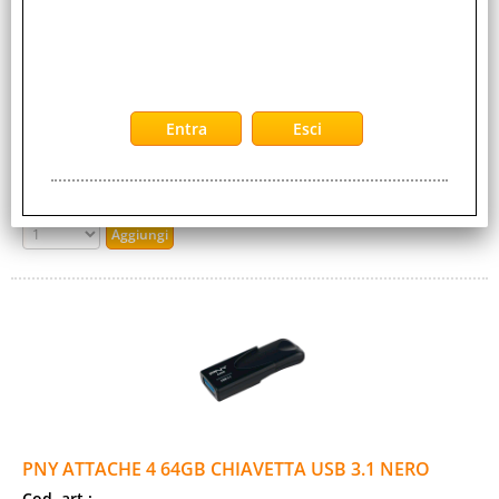
Cod. Produttore:
FD512ATT431KK-EF
PNY Attache 4. Capacità: 512 GB, Interfaccia dispositivo: USB
tipo A, Versione USB: 3.2 Gen 1 (3.1 Gen 1), Velocità di
lettura: 80 MB/s, Velocità di [...]
Disponibilità:
Non Disponibile
Prezzo:
Evasione Articolo:
2-5 Giorni lavorativi
PNY ATTACHE 4 64GB CHIAVETTA USB 3.1 NERO
Cod. art.: