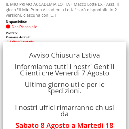
IL MIO PRIMO ACCADEMIA LOTTA - Mazzo Lotte EX - Asst. Il
gioco "Il Mio Primo Accademia Lotta" sarà disponibile in 2
versioni, ciascuna con [...]
Disponibilità:
Non Disponibile
Prezzo:
Evasione Articolo:
2-5 Giorni lavorativi
Avviso Chiusura Estiva
Informiamo tutti i nostri Gentili
Clienti che Venerdi 7 Agosto
Ultimo giorno utile per le
spedizioni.
I nostri uffici rimarranno chiusi
POKEMON MAZZI LOTTA CON 60 CARTE E TANTO
da
ALTRO
Sabato 8 Agosto a Martedi 18
Cod. art.: