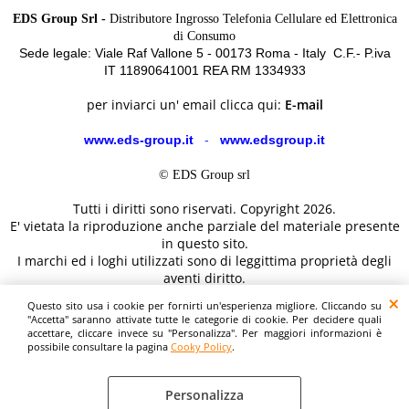
EDS Group Srl -
Distributore Ingrosso Telefonia Cellulare ed Elettronica
di Consumo
Sede legale: Viale Raf Vallone 5 - 00173 Roma - Italy C.F.- P.iva
IT 11890641001 REA RM 1334933
per inviarci un' email clicca qui:
E-mail
www.eds-group.it
-
www.edsgroup.it
© EDS Group srl
Tutti i diritti sono riservati. Copyright 2026.
E' vietata la riproduzione anche parziale del materiale presente
in questo sito.
I marchi ed i loghi utilizzati sono di leggittima proprietà degli
aventi diritto.
Le immagini e le caratteristiche dei prodotti sono al solo
Questo sito usa i cookie per fornirti un'esperienza migliore. Cliccando su
scopo illustrativo fanno fede i dettagli sul sito del costruttore.
"Accetta" saranno attivate tutte le categorie di cookie. Per decidere quali
accettare, cliccare invece su "Personalizza". Per maggiori informazioni è
possibile consultare la pagina
Cooky Policy
.
Personalizza
Cooky Policy
Preferenze cookie