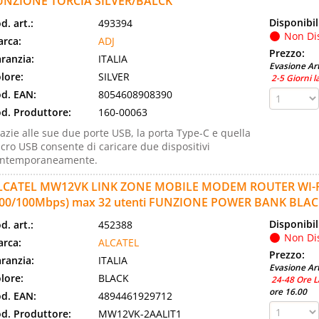
UNZIONE TORCIA SILVER/BALCK
Disponibil
d. art.:
493394
Non Di
rca:
ADJ
Prezzo:
ranzia:
ITALIA
Evasione Art
lore:
SILVER
2-5 Giorni l
d. EAN:
8054608908390
d. Produttore:
160-00063
azie alle sue due porte USB, la porta Type-C e quella
cro USB consente di caricare due dispositivi
ontemporaneamente.
LCATEL MW12VK LINK ZONE MOBILE MODEM ROUTER WI-FI
600/100Mbps) max 32 utenti FUNZIONE POWER BANK BLA
Disponibil
d. art.:
452388
Non Di
rca:
ALCATEL
Prezzo:
ranzia:
ITALIA
Evasione Art
lore:
BLACK
24-48 Ore L
ore 16.00
d. EAN:
4894461929712
d. Produttore:
MW12VK-2AALIT1