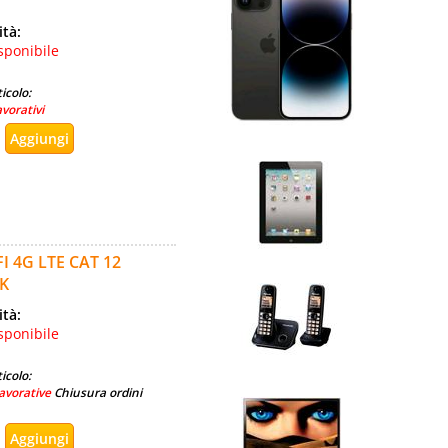
ità:
sponibile
icolo:
avorativi
 4G LTE CAT 12
CK
ità:
sponibile
icolo:
avorative
Chiusura ordini