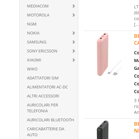
MEDIACOM
LT
(6
MOTOROLA
co
NGM
[..
NOKIA
B
SAMSUNG
C
SONY ERICSSON
Co
XIAOMI
Ma
Ga
WIKO
Co
ADATTATORI SIM
Co
ALIMENTATORI AC-DC
Co
ALTRI ACCESSORI
3 
AURICOLARI PER
ri
TELEFONIA
An
AURICOLARI BLUETOOTH
B
CARICABATTERIE DA
N
AUTO