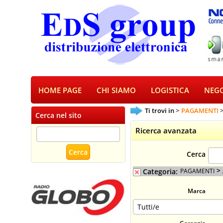
HOME PAGE
CHI SIAMO
LOGISTICA
NEGO
Ti trovi in
PAGAMENTI
Cerca nel sito
Ricerca avanzata
Cerca
>
Categoria:
PAGAMENTI
Marca