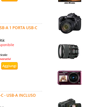
B-A 1 PORTA USB-C
ità:
sponibile
icolo:
avorativi
C - USB-A INCLUSO