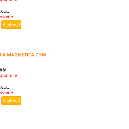
icolo:
avorativi
CA MAGNETICA 7.5W
ità:
sponibile
icolo:
avorativi