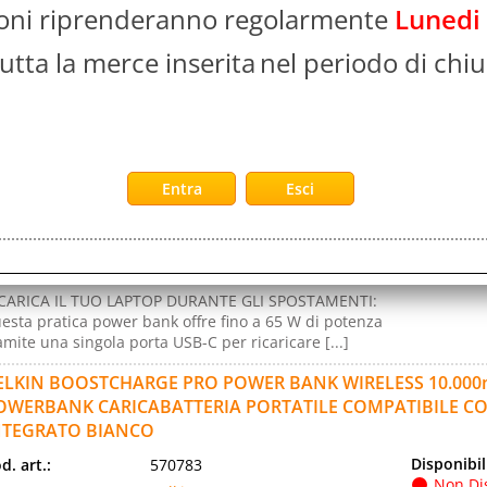
ioni riprenderanno regolarmente
Lunedi
ower bank 10.000 mAh con cavi Lightning (MFI) e USB-C
tegrati e porta di ricarica USB-C [...]
utta la merce inserita
nel periodo di chiu
ELKIN BOOSTCHARGE POWER 20K 65W POWERBANK DIGITA
SB-C USB-A PD NERO
Disponibil
d. art.:
576225
Non Di
rca:
Belkin
Prezzo:
ranzia:
ITALIA
Evasione Art
lore:
BLACK
2-5 Giorni l
d. EAN:
0745883887064
d. Produttore:
BPB020BTBK
CARICA IL TUO LAPTOP DURANTE GLI SPOSTAMENTI:
esta pratica power bank offre fino a 65 W di potenza
amite una singola porta USB-C per ricaricare [...]
ELKIN BOOSTCHARGE PRO POWER BANK WIRELESS 10.000
OWERBANK CARICABATTERIA PORTATILE COMPATIBILE C
NTEGRATO BIANCO
Disponibil
d. art.:
570783
Non Di