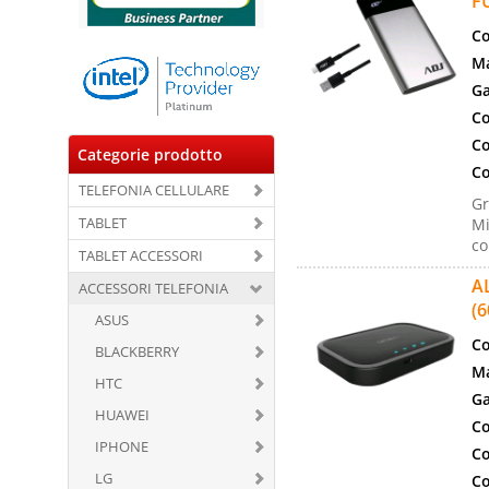
F
Co
Ma
Ga
Co
Co
Categorie prodotto
Co
TELEFONIA CELLULARE
Gr
TABLET
Mi
c
TABLET ACCESSORI
A
ACCESSORI TELEFONIA
(
ASUS
Co
BLACKBERRY
Ma
HTC
Ga
HUAWEI
Co
IPHONE
Co
LG
Co