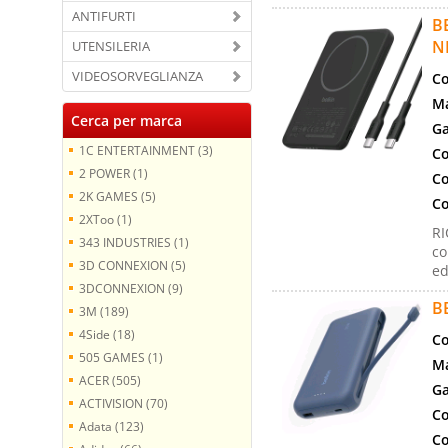
ANTIFURTI
B
N
UTENSILERIA
VIDEOSORVEGLIANZA
Co
Ma
Cerca per marca
Ga
1C ENTERTAINMENT (3)
Co
2 POWER (1)
Co
2K GAMES (5)
Co
2XToo (1)
RI
343 INDUSTRIES (1)
co
3D CONNEXION (5)
ed
3DCONNEXION (9)
B
3M (189)
4Side (18)
Co
505 GAMES (1)
Ma
ACER (505)
Ga
ACTIVISION (70)
Co
Adata (123)
Co