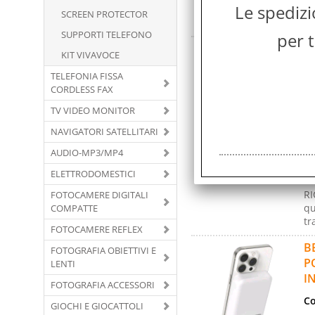
Le spediz
(p
SCREEN PROTECTOR
in
SUPPORTI TELEFONO
per t
B
KIT VIVAVOCE
U
TELEFONIA FISSA
Co
CORDLESS FAX
Ma
TV VIDEO MONITOR
Ga
NAVIGATORI SATELLITARI
Co
AUDIO-MP3/MP4
Co
ELETTRODOMESTICI
Co
RI
FOTOCAMERE DIGITALI
qu
COMPATTE
tr
FOTOCAMERE REFLEX
B
FOTOGRAFIA OBIETTIVI E
P
LENTI
I
FOTOGRAFIA ACCESSORI
Co
GIOCHI E GIOCATTOLI