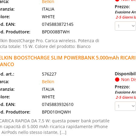
rca:
Belkin
Prezzo:
ranzia:
ITALIA
Evasione Art
lore:
WHITE
2-5 Giorni l
d. EAN:
0745883872145
d. Produttore:
BPD008BTWH
lkin BoostCharge Pro. Carica wireless. Potenza di
cita totale: 15 W. Colore del prodotto: Bianco
ELKIN BOOSTCHARGE SLIM POWERBANK 5.000mAh RICARI
IANCO
Disponibil
d. art.:
576227
Non Di
rca:
Belkin
Prezzo:
ranzia:
ITALIA
Evasione Art
lore:
WHITE
2-5 Giorni l
d. EAN:
0745883932610
d. Produttore:
BPD010HQWH
CARICA RAPIDA DA 7,5 W: questa power bank portatile
n capacità di 5.000 mAh ricarica rapidamente iPhone
 AirPods nello stesso istante, [...]