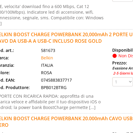
E, velocita' download fino a 600 Mbps, Cat 12
00/100Mbps). Indicatore led di accensione, wifi,
nnessione, segnale, sms. Compatibile con: Windows
.]
ELKIN BOOST CHARGE POWERBANK 20,000mAh 2 PORTE US
AVO DA USB-A A USB-C INCLUSO ROSE GOLD
Disponibil
d. art.:
581673
Non Di
rca:
Belkin
Prezzo:
ranzia:
ITALIA
Evasione Art
lore:
ROSA
2-5 Giorni l
d. EAN:
0745883837717
d. Produttore:
BPB012BTRG
PORTE CON RICARICA RAPIDA: approfitta di una
carica veloce e affidabile per il tuo dispositivo iOS o
droid; la power bank BoostCharge permette [...]
ELKIN BOOST CHARGE POWERBANK 20.000mAh CAVO USB-
ERO