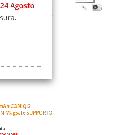
 24 Agosto
sura.
L DISPLAY 3 PORTE
ità:
sponibile
icolo:
avorativi
mAh CON Qi2
ON MagSafe SUPPORTO
ità:
sponibile