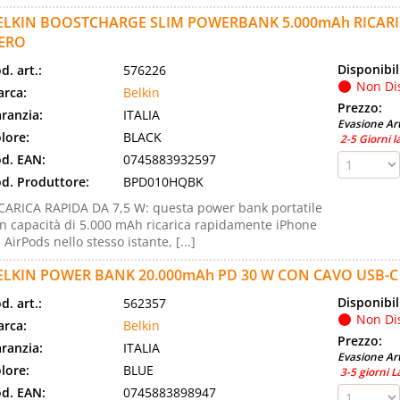
ELKIN BOOSTCHARGE SLIM POWERBANK 5.000mAh RICARI
ERO
Disponibil
d. art.:
576226
Non Di
rca:
Belkin
Prezzo:
ranzia:
ITALIA
Evasione Art
lore:
BLACK
2-5 Giorni l
d. EAN:
0745883932597
d. Produttore:
BPD010HQBK
CARICA RAPIDA DA 7,5 W: questa power bank portatile
n capacità di 5.000 mAh ricarica rapidamente iPhone
 AirPods nello stesso istante, [...]
ELKIN POWER BANK 20.000mAh PD 30 W CON CAVO USB-C
Disponibil
d. art.:
562357
Non Di
rca:
Belkin
Prezzo:
ranzia:
ITALIA
Evasione Art
lore:
BLUE
3-5 giorni L
d. EAN:
0745883898947