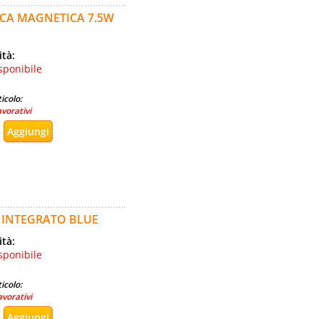
CA MAGNETICA 7.5W
ità:
sponibile
icolo:
avorativi
 INTEGRATO BLUE
ità:
sponibile
icolo:
avorativi