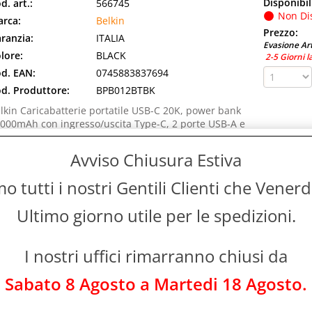
Disponibil
d. art.:
566745
Non Di
rca:
Belkin
Prezzo:
ranzia:
ITALIA
Evasione Art
lore:
BLACK
2-5 Giorni l
d. EAN:
0745883837694
d. Produttore:
BPB012BTBK
lkin Caricabatterie portatile USB-C 20K, power bank
000mAh con ingresso/uscita Type-C, 2 porte USB-A e
vo da USB-C a USB-A incluso per iPhone, [...]
Avviso Chiusura Estiva
ELKIN BOOSTCHARGE PLUS POWERBANK 10.000MAH PORTA
AVO LIGHTNING (MFI) ED USB-C INTEGRATI NERO
 tutti i nostri Gentili Clienti che Vener
Disponibil
d. art.:
563095
Ultimo giorno utile per le spedizioni.
Non Di
rca:
Belkin
Prezzo:
ranzia:
ITALIA
Evasione Art
I nostri uffici rimarranno chiusi da
lore:
BLACK
2-5 Giorni l
d. EAN:
0745883815371
Sabato 8 Agosto a Martedi 18 Agosto.
d. Produttore:
BPB006BTBLK
lkin BoostCharge Plus Batteria esterna portatile 10K