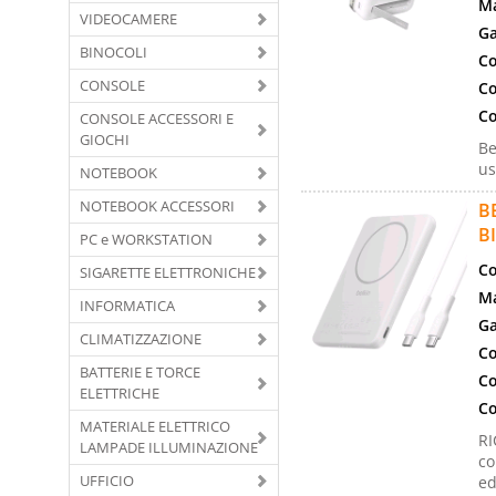
Ma
VIDEOCAMERE
Ga
BINOCOLI
Co
CONSOLE
Co
Co
CONSOLE ACCESSORI E
GIOCHI
Be
us
NOTEBOOK
NOTEBOOK ACCESSORI
B
B
PC e WORKSTATION
Co
SIGARETTE ELETTRONICHE
Ma
INFORMATICA
Ga
CLIMATIZZAZIONE
Co
BATTERIE E TORCE
Co
ELETTRICHE
Co
MATERIALE ELETTRICO
RI
LAMPADE ILLUMINAZIONE
co
UFFICIO
ed