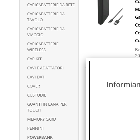
Co
CARICABATTERIE DA RETE
Ma
CARICABATTERIE DA
Ga
TAVOLO
Co
CARICABATTERIE DA
Co
VIAGGIO
Co
CARICABATTERIE
Be
WIRELESS
20
CAR KIT
ca
CAVI E ADATTATORI
B
CAVI DATI
C
Informiamo
COVER
Co
CUSTODIE
Ma
GUANTI IN LANA PER
Ga
TOUCH
Co
MEMORY CARD
Co
PENNINI
Co
POWERBANK
Be