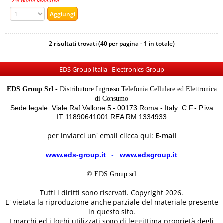
2-5 Giorni lavorativi
2 risultati trovati (40 per pagina - 1 in totale)
EDS Group Italia - Electronics Group
EDS Group Srl -
Distributore Ingrosso Telefonia Cellulare ed Elettronica
di Consumo
Sede legale: Viale Raf Vallone 5 - 00173 Roma - Italy C.F.- P.iva
IT 11890641001 REA RM 1334933
per inviarci un' email clicca qui:
E-mail
www.eds-group.it
-
www.edsgroup.it
© EDS Group srl
Tutti i diritti sono riservati. Copyright 2026.
E' vietata la riproduzione anche parziale del materiale presente
in questo sito.
I marchi ed i loghi utilizzati sono di leggittima proprietà degli