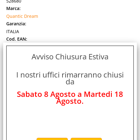
528680
Marca:
Quantic Dream
Garanzia:
ITALIA
Cod. EAN:
3701403101024
Cod. Produttore:
Avviso Chiusura Estiva
QD0069
Disponibilità:
I nostri uffici rimarranno chiusi
Non Disponibile
da
Prezzo:
Evasione Articolo:
Sabato 8 Agosto a Martedi 18
2-5 Giorni lavorativi
Agosto.