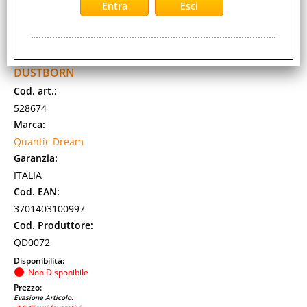
QUANTIC DREAM XBOX SERIES X XBOX ONE
DUSTBORN
Cod. art.:
528674
Marca:
Quantic Dream
Garanzia:
ITALIA
Cod. EAN:
3701403100997
Cod. Produttore:
QD0072
Disponibilità:
Non Disponibile
Prezzo:
Evasione Articolo: