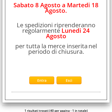
466106
Sabato 8 Agosto a Martedi 18
Marca:
Agosto.
RAVENSCOURT
Garanzia:
Le spedizioni riprenderanno
ITALIA
regolarmente
Lunedi 24
Cod. EAN:
Agosto
4020628639495
Cod. Produttore:
per tutta la merce inserita
nel
1101015
periodo di chiusura.
LET S SING 2023 PS4.Diventa una superstar in Let's Sing!Sei
pronto per affrontare il mix perfetto di 20 nuovi pezzi e
classici di tutti i tempi e [...]
Disponibilità:
Non Disponibile
Prezzo:
Evasione Articolo:
2-5 Giorni lavorativi
1 risultati trovati (40 per pagina - 1 in totale)