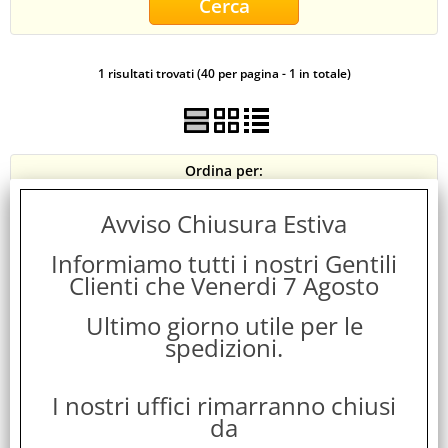
CONTATTI
1 risultati trovati (40 per pagina - 1 in totale)
Ordina per:
Avviso Chiusura Estiva
Informiamo tutti i nostri Gentili
Clienti che Venerdi 7 Agosto
Ultimo giorno utile per le
spedizioni.
RAVENSCOURT PS4 LET'S SING 2023
I nostri uffici rimarranno chiusi
da
Cod. art.: