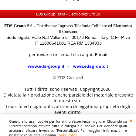
EDS Group Italia - Electronics Group
EDS Group Srl -
Distributore Ingrosso Telefonia Cellulare ed Elettronica
di Consumo
Sede legale: Viale Raf Vallone 5 - 00173 Roma - Italy C.F.- P.iva
IT 11890641001 REA RM 1334933
per inviarci un' email clicca qui:
E-mail
www.eds-group.it
-
www.edsgroup.it
© EDS Group srl
Tutti i diritti sono riservati. Copyright 2026.
E' vietata la riproduzione anche parziale del materiale presente
in questo sito.
I marchi ed i loghi utilizzati sono di leggittima proprietà degli
aventi diritto.
Le immagini e le caratteristiche dei prodotti sono al solo
Questo sito usa i cookie per fornirti un'esperienza migliore. Cliccando su
scopo illustrativo fanno fede i dettagli sul sito del costruttore.
"Accetta" saranno attivate tutte le categorie di cookie. Per decidere quali
accettare, cliccare invece su "Personalizza". Per maggiori informazioni è
possibile consultare la pagina
Cooky Policy
.