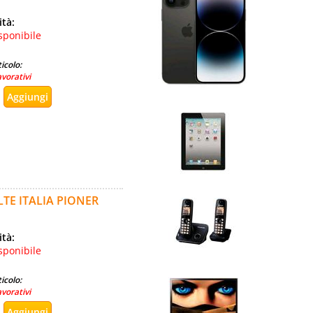
ità:
sponibile
icolo:
avorativi
LTE ITALIA PIONER
ità:
sponibile
icolo:
avorativi