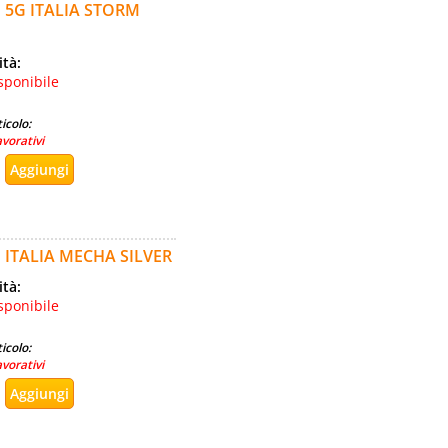
 5G ITALIA STORM
ità:
sponibile
icolo:
avorativi
 ITALIA MECHA SILVER
ità:
sponibile
icolo:
avorativi