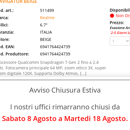
AVIGATOR BEIGE
Disponibil
d. art.:
511499
Non Di
rca:
Realme
Prezzo:
llici:
6.7"
Evasione Art
ranzia:
ITALIA
2-5 Giorni l
lore:
BEIGE
d. EAN:
6941764424739
d. Produttore:
6941764424739
ocessore Qualcomm Snapdragon 7 Gen 2 fino a 2.4
z. Fotocamera principale 64 MP, zoom ottico 3X, super
om digitale 120X. Supporta Dolby Atmos, [...]
EALME 12+ 5G DUAL SIM 6.67" OCTA CORE 256GB RAM 8G
Avviso Chiusura Estiva
AVIGATOR BEIGE
Disponibil
d. art.:
560650
I nostri uffici rimarranno chiusi da
Non Di
rca:
Realme
Prezzo:
llici:
6.67"
Sabato 8 Agosto a Martedi 18 Agosto.
Evasione Art
ranzia:
EUROPA
2-5 Giorni l
lore:
BEIGE