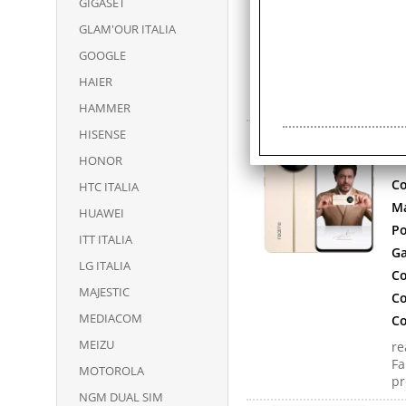
GIGASET
Co
GLAM'OUR ITALIA
Co
GOOGLE
re
HAIER
Fa
pr
HAMMER
HISENSE
R
N
HONOR
Co
HTC ITALIA
Ma
HUAWEI
Po
ITT ITALIA
Ga
LG ITALIA
Co
MAJESTIC
Co
MEDIACOM
Co
MEIZU
re
Fa
MOTOROLA
pr
NGM DUAL SIM