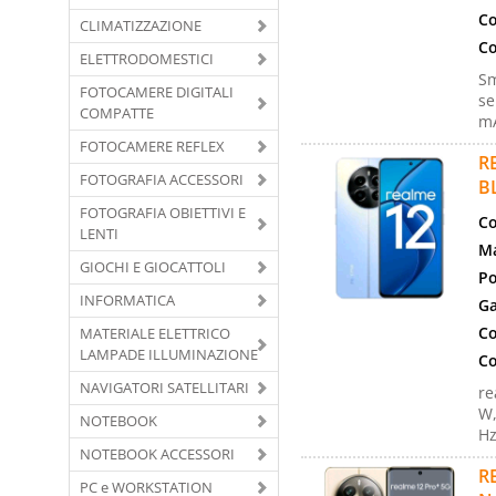
Co
CLIMATIZZAZIONE
Co
ELETTRODOMESTICI
Sm
FOTOCAMERE DIGITALI
se
COMPATTE
mA
FOTOCAMERE REFLEX
R
FOTOGRAFIA ACCESSORI
B
FOTOGRAFIA OBIETTIVI E
Co
LENTI
Ma
GIOCHI E GIOCATTOLI
Po
INFORMATICA
Ga
Co
MATERIALE ELETTRICO
LAMPADE ILLUMINAZIONE
Co
NAVIGATORI SATELLITARI
re
W,
NOTEBOOK
Hz
NOTEBOOK ACCESSORI
R
PC e WORKSTATION