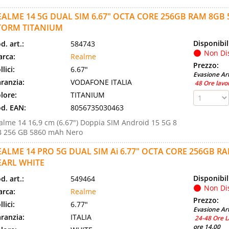
EALME 14 5G DUAL SIM 6.67" OCTA CORE 256GB RAM 8GB
TORM TITANIUM
Disponibil
d. art.:
584743
Non Di
rca:
Realme
Prezzo:
llici:
6.67"
Evasione Art
ranzia:
VODAFONE ITALIA
48 Ore lavo
lore:
TITANIUM
d. EAN:
8056735030463
alme 14 16,9 cm (6.67") Doppia SIM Android 15 5G 8
 256 GB 5860 mAh Nero
EALME 14 PRO 5G DUAL SIM Ai 6.77" OCTA CORE 256GB RA
EARL WHITE
Disponibil
d. art.:
549464
Non Di
rca:
Realme
Prezzo:
llici:
6.77"
Evasione Art
ranzia:
ITALIA
24-48 Ore L
ore 14.00