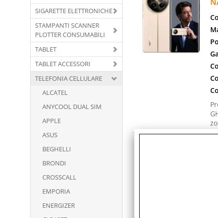
N
SIGARETTE ELETTRONICHE
Co
STAMPANTI SCANNER
Ma
PLOTTER CONSUMABILI
Po
TABLET
Ga
TABLET ACCESSORI
Co
Co
TELEFONIA CELLULARE
Co
ALCATEL
Pr
ANYCOOL DUAL SIM
GH
APPLE
zo
ASUS
R
BEGHELLI
N
BRONDI
Co
CROSSCALL
Ma
EMPORIA
Po
Ga
ENERGIZER
Co