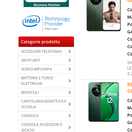
G
Co
Ma
Po
Ga
Co
Categorie prodotto
Co
ACCESSORI TELEFONIA
Co
ANTIFURTI
Sm
LE
AUDIO-MP3/MP4
2.
BATTERIE E TORCE
ELETTRICHE
R
G
BINOCOLI
Co
CARTOLERIA-DIDATTICA E
SCUOLA
Ma
Po
CONSOLE
Ga
CONSOLE ACCESSORI E
Co
GIOCHI