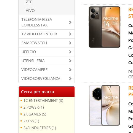
ZTE
R
VIVO
S
TELEFONIA FISSA
CORDLESS FAX
Co
Ma
TV VIDEO MONITOR
Po
SMARTWATCH
Ga
UFFICIO
Co
UTENSILERIA
Co
VIDEOCAMERE
re
GB
VIDEOSORVEGLIANZA
R
Cerca per marca
P
1C ENTERTAINMENT (3)
Co
2 POWER (1)
Ma
2K GAMES (5)
Po
2XToo (1)
Ga
343 INDUSTRIES (1)