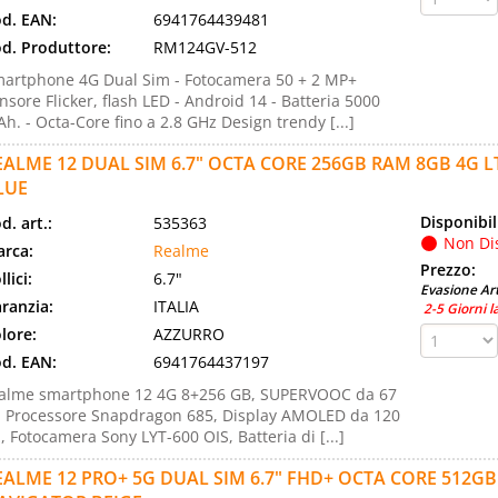
d. EAN:
6941764439481
d. Produttore:
RM124GV-512
artphone 4G Dual Sim - Fotocamera 50 + 2 MP+
nsore Flicker, flash LED - Android 14 - Batteria 5000
h. - Octa-Core fino a 2.8 GHz Design trendy [...]
EALME 12 DUAL SIM 6.7" OCTA CORE 256GB RAM 8GB 4G LT
LUE
Disponibil
d. art.:
535363
Non Di
rca:
Realme
Prezzo:
llici:
6.7"
Evasione Art
ranzia:
ITALIA
2-5 Giorni l
lore:
AZZURRO
d. EAN:
6941764437197
alme smartphone 12 4G 8+256 GB, SUPERVOOC da 67
 Processore Snapdragon 685, Display AMOLED da 120
, Fotocamera Sony LYT-600 OIS, Batteria di [...]
EALME 12 PRO+ 5G DUAL SIM 6.7" FHD+ OCTA CORE 512GB