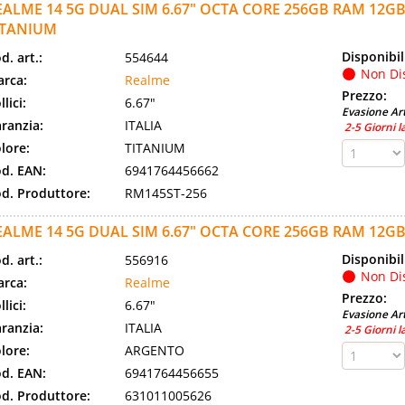
EALME 14 5G DUAL SIM 6.67" OCTA CORE 256GB RAM 12GB
ITANIUM
Disponibil
d. art.:
554644
Non Di
rca:
Realme
Prezzo:
llici:
6.67"
Evasione Art
ranzia:
ITALIA
2-5 Giorni l
lore:
TITANIUM
d. EAN:
6941764456662
d. Produttore:
RM145ST-256
EALME 14 5G DUAL SIM 6.67" OCTA CORE 256GB RAM 12GB
Disponibil
d. art.:
556916
Non Di
rca:
Realme
Prezzo:
llici:
6.67"
Evasione Art
ranzia:
ITALIA
2-5 Giorni l
lore:
ARGENTO
d. EAN:
6941764456655
d. Produttore:
631011005626