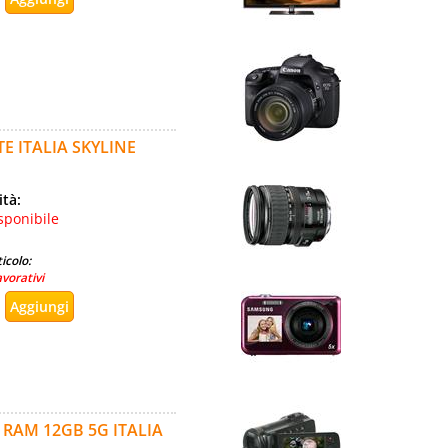
E ITALIA SKYLINE
ità:
sponibile
icolo:
avorativi
 RAM 12GB 5G ITALIA