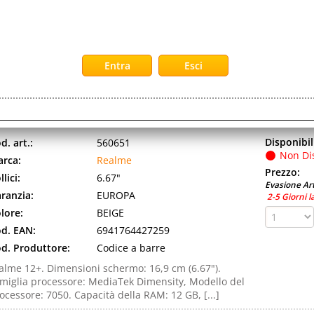
d. EAN:
6941764427006
d. Produttore:
6941764427006
alme 12+. Dimensioni schermo: 16,9 cm (6.67").
miglia processore: MediaTek Dimensity, Modello del
ocessore: 7050. Capacità della RAM: 8 GB, [...]
EALME 12+ 5G DUAL SIM 6.67" OCTA CORE 512GB RAM 12
AVIGATOR BEIGE
Disponibil
d. art.:
560651
Non Di
rca:
Realme
Prezzo:
llici:
6.67"
Evasione Art
ranzia:
EUROPA
2-5 Giorni l
lore:
BEIGE
d. EAN:
6941764427259
d. Produttore:
Codice a barre
alme 12+. Dimensioni schermo: 16,9 cm (6.67").
miglia processore: MediaTek Dimensity, Modello del
ocessore: 7050. Capacità della RAM: 12 GB, [...]