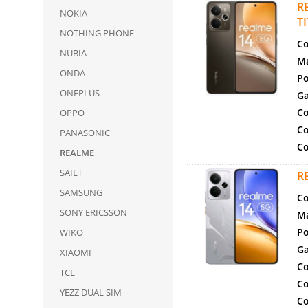
R
NOKIA
T
NOTHING PHONE
Co
NUBIA
Ma
ONDA
Po
ONEPLUS
Ga
Co
OPPO
Co
PANASONIC
Co
REALME
SAIET
R
SAMSUNG
Co
SONY ERICSSON
Ma
Po
WIKO
Ga
XIAOMI
Co
TCL
Co
YEZZ DUAL SIM
Co