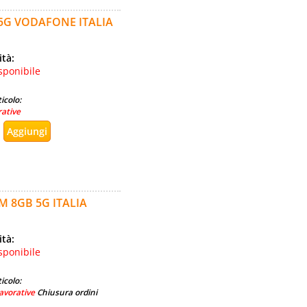
 5G VODAFONE ITALIA
ità:
sponibile
icolo:
rative
M 8GB 5G ITALIA
ità:
sponibile
icolo:
avorative
Chiusura ordini