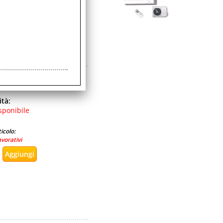
GB 5G EUROPA
ità:
sponibile
icolo:
avorativi