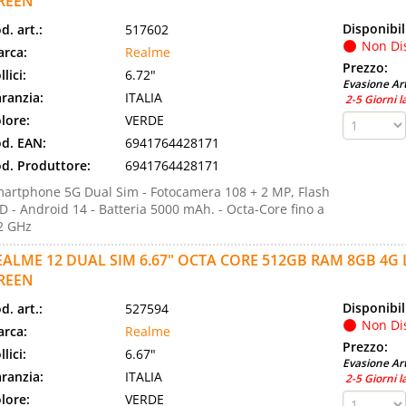
REEN
Disponibil
d. art.:
517602
Non Di
rca:
Realme
Prezzo:
llici:
6.72"
Evasione Art
ranzia:
ITALIA
2-5 Giorni l
lore:
VERDE
d. EAN:
6941764428171
d. Produttore:
6941764428171
artphone 5G Dual Sim - Fotocamera 108 + 2 MP, Flash
D - Android 14 - Batteria 5000 mAh. - Octa-Core fino a
2 GHz
EALME 12 DUAL SIM 6.67" OCTA CORE 512GB RAM 8GB 4G 
REEN
Disponibil
d. art.:
527594
Non Di
rca:
Realme
Prezzo:
llici:
6.67"
Evasione Art
ranzia:
ITALIA
2-5 Giorni l
lore:
VERDE