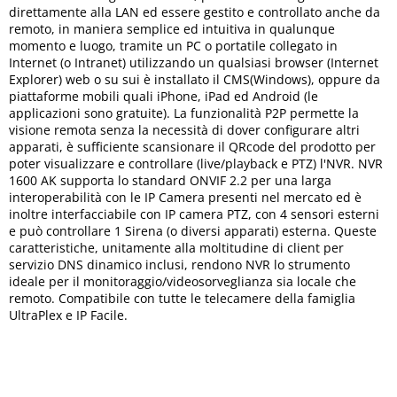
direttamente alla LAN ed essere gestito e controllato anche da
remoto, in maniera semplice ed intuitiva in qualunque
momento e luogo, tramite un PC o portatile collegato in
Internet (o Intranet) utilizzando un qualsiasi browser (Internet
Explorer) web o su sui è installato il CMS(Windows), oppure da
piattaforme mobili quali iPhone, iPad ed Android (le
applicazioni sono gratuite). La funzionalità P2P permette la
visione remota senza la necessità di dover configurare altri
apparati, è sufficiente scansionare il QRcode del prodotto per
poter visualizzare e controllare (live/playback e PTZ) l'NVR. NVR
1600 AK supporta lo standard ONVIF 2.2 per una larga
interoperabilità con le IP Camera presenti nel mercato ed è
inoltre interfacciabile con IP camera PTZ, con 4 sensori esterni
e può controllare 1 Sirena (o diversi apparati) esterna. Queste
caratteristiche, unitamente alla moltitudine di client per
servizio DNS dinamico inclusi, rendono NVR lo strumento
ideale per il monitoraggio/videosorveglianza sia locale che
remoto. Compatibile con tutte le telecamere della famiglia
UltraPlex e IP Facile.