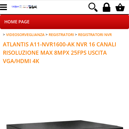
HOME PAGE
VIDEOSORVEGLIANZA
REGISTRATORI
REGISTRATORI NVR
CHI SIAMO
ATLANTIS A11-NVR1600-AK NVR 16 CANALI
LOGISTICA
RISOLUZIONE MAX 8MPX 25FPS USCITA
VGA/HDMI 4K
NEGOZI ON LINE
DROPSHIPPING
SINCRONIZZATI CON NOI
SPEDIZIONI
PAGAMENTI