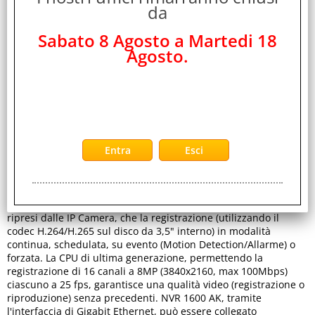
da
Sabato 8 Agosto a Martedi 18
Agosto.
Servizi
Stampa
Descrizione
NVR 1600 AK è un registratore digitale che permette sia la
visualizzazione in diretta, sul monitor collegato (In VGA o
tramite HDMI anche in modalità 4K) sino a 16 flussi video
ripresi dalle IP Camera, che la registrazione (utilizzando il
codec H.264/H.265 sul disco da 3,5" interno) in modalità
continua, schedulata, su evento (Motion Detection/Allarme) o
forzata. La CPU di ultima generazione, permettendo la
registrazione di 16 canali a 8MP (3840x2160, max 100Mbps)
ciascuno a 25 fps, garantisce una qualità video (registrazione o
riproduzione) senza precedenti. NVR 1600 AK, tramite
l'interfaccia di Gigabit Ethernet, può essere collegato