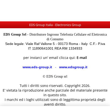
EDS Group Italia - Electronics Group
EDS Group Srl -
Distributore Ingrosso Telefonia Cellulare ed Elettronica
di Consumo
Sede legale: Viale Raf Vallone 5 - 00173 Roma - Italy C.F.- P.iva
IT 11890641001 REA RM 1334933
per inviarci un' email clicca qui:
E-mail
www.eds-group.it
-
www.edsgroup.it
© EDS Group srl
Tutti i diritti sono riservati. Copyright 2026.
E' vietata la riproduzione anche parziale del materiale presente
in questo sito.
I marchi ed i loghi utilizzati sono di leggittima proprietà degli
aventi diritto.
Le immagini e le caratteristiche dei prodotti sono al solo