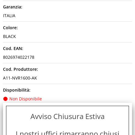
Garanzia:
ITALIA
Colore:
BLACK
Cod. EAN:
8026974022178
Cod. Produttore:
A11-NVR1600-AK
Disponibilità:
Non Disponibile
Peso:
Avviso Chiusura Estiva
2,000 Kg
I nostri uffici rimarranno chiusi