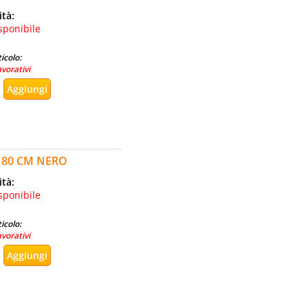
ità:
sponibile
icolo:
avorativi
E 80 CM NERO
ità:
sponibile
icolo:
avorativi