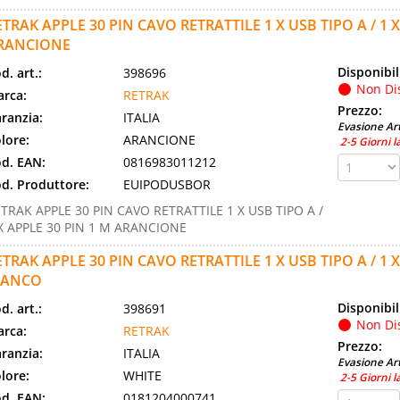
ETRAK APPLE 30 PIN CAVO RETRATTILE 1 X USB TIPO A / 1 X
RANCIONE
Disponibil
d. art.:
398696
Non Di
rca:
RETRAK
Prezzo:
ranzia:
ITALIA
Evasione Art
lore:
ARANCIONE
2-5 Giorni l
d. EAN:
0816983011212
d. Produttore:
EUIPODUSBOR
TRAK APPLE 30 PIN CAVO RETRATTILE 1 X USB TIPO A /
X APPLE 30 PIN 1 M ARANCIONE
ETRAK APPLE 30 PIN CAVO RETRATTILE 1 X USB TIPO A / 1 X
IANCO
Disponibil
d. art.:
398691
Non Di
rca:
RETRAK
Prezzo:
ranzia:
ITALIA
Evasione Art
lore:
WHITE
2-5 Giorni l
d. EAN:
0181204000741