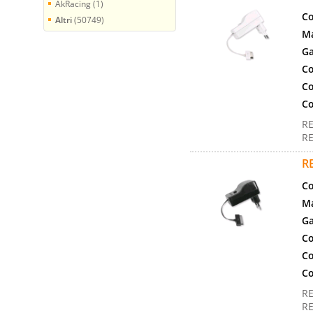
AkRacing (1)
Co
Altri
(50749)
Ma
Ga
Co
Co
Co
RE
RE
R
Co
Ma
Ga
Co
Co
Co
RE
RE