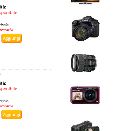
ità:
sponibile
icolo:
avorativi
O
ità:
sponibile
icolo:
avorativi