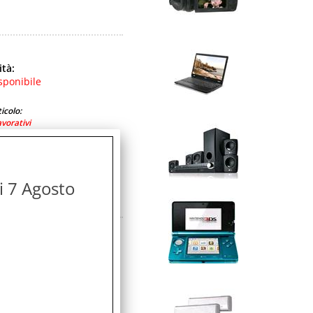
ità:
sponibile
icolo:
avorativi
di 7 Agosto
 80 CM 2.1A BIANCO
ità:
sponibile
icolo:
avorativi