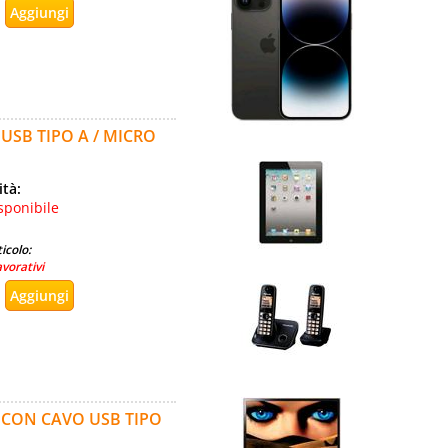
USB TIPO A / MICRO
ità:
sponibile
icolo:
avorativi
A CON CAVO USB TIPO