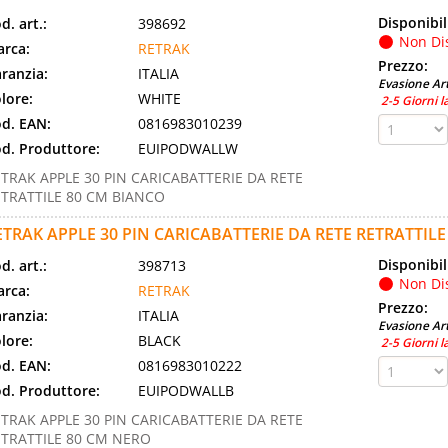
Disponibil
d. art.:
398692
Non Di
rca:
RETRAK
Prezzo:
ranzia:
ITALIA
Evasione Art
lore:
WHITE
2-5 Giorni l
d. EAN:
0816983010239
d. Produttore:
EUIPODWALLW
TRAK APPLE 30 PIN CARICABATTERIE DA RETE
TRATTILE 80 CM BIANCO
ETRAK APPLE 30 PIN CARICABATTERIE DA RETE RETRATTIL
Disponibil
d. art.:
398713
Non Di
rca:
RETRAK
Prezzo:
ranzia:
ITALIA
Evasione Art
lore:
BLACK
2-5 Giorni l
d. EAN:
0816983010222
d. Produttore:
EUIPODWALLB
TRAK APPLE 30 PIN CARICABATTERIE DA RETE
TRATTILE 80 CM NERO