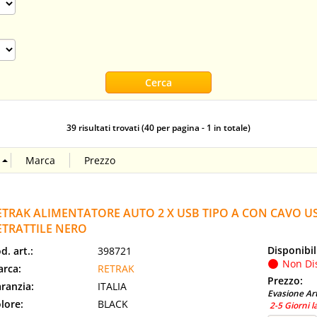
39 risultati trovati (40 per pagina - 1 in totale)
ETRAK ALIMENTATORE AUTO 2 X USB TIPO A CON CAVO US
ETRATTILE NERO
Disponibil
d. art.:
398721
Non Di
rca:
RETRAK
Prezzo:
ranzia:
ITALIA
Evasione Art
lore:
BLACK
2-5 Giorni l