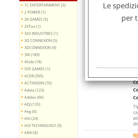
Le spediz
Co
1C ENTERTAINMENT (3)
Co
2 POWER (1)
per t
2K GAMES (5)
Ti
ca
2XToo (1)
al
343 INDUSTRIES (1)
iP
3D CONNEXION (5)
3DCONNEXION (9)
R
3M (189)
Co
4Side (18)
Ma
505 GAMES (1)
Ga
ACER (505)
Co
ACTIVISION (70)
Co
Adata (123)
Adidas (66)
Co
ADJ (135)
Ti
Aeg (6)
ca
al
AGI (24)
iP
AGI TECHNOLOGY (9)
AKAI (6)
R