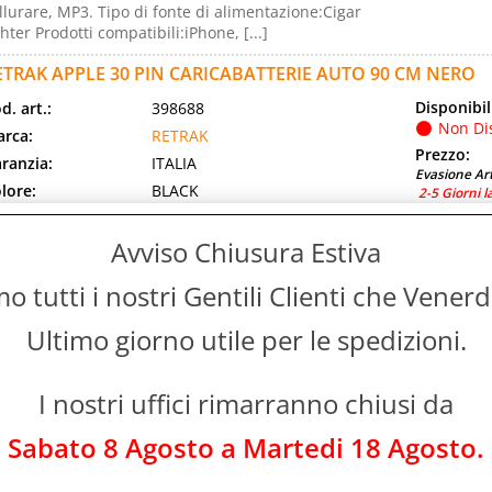
llurare, MP3. Tipo di fonte di alimentazione:Cigar
ghter Prodotti compatibili:iPhone, [...]
ETRAK APPLE 30 PIN CARICABATTERIE AUTO 90 CM NERO
Disponibil
d. art.:
398688
Non Di
rca:
RETRAK
Prezzo:
ranzia:
ITALIA
Evasione Art
lore:
BLACK
2-5 Giorni l
d. EAN:
0181204000536
Avviso Chiusura Estiva
d. Produttore:
EUIPODCHGCB
po di caricatore:Auto. Compatibilità caricatore:Telefono
 tutti i nostri Gentili Clienti che Vener
llurare, MP3. Tipo di fonte di alimentazione:Cigar
ghter Prodotti compatibili:iPhone, [...]
Ultimo giorno utile per le spedizioni.
ETRAK APPLE 30 PIN CARICABATTERIE DA RETE RETRATTILE
Disponibil
d. art.:
398686
I nostri uffici rimarranno chiusi da
Non Di
rca:
RETRAK
Sabato 8 Agosto a Martedi 18 Agosto.
Prezzo:
ranzia:
ITALIA
Evasione Art
lore:
WHITE
2-5 Giorni l