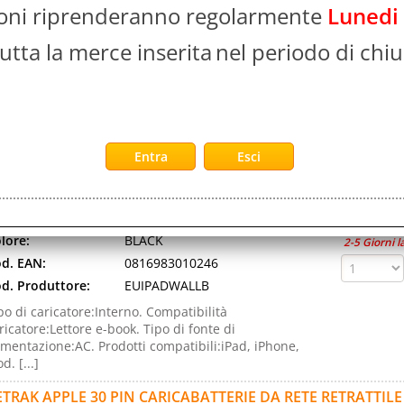
ioni riprenderanno regolarmente
Lunedi
d. EAN:
0816983010253
d. Produttore:
EUIPADWALLW
utta la merce inserita
nel periodo di chiu
po di caricatore:Interno. Compatibilità
ricatore:Lettore e-book. Tipo di fonte di
imentazione:AC. Prodotti compatibili:iPad, iPhone,
od. [...]
ETRAK APPLE 30 PIN CARICABATTERIE DA RETE RETRATTILE
Disponibil
d. art.:
398722
Non Di
rca:
RETRAK
Prezzo:
ranzia:
ITALIA
Evasione Art
lore:
BLACK
2-5 Giorni l
d. EAN:
0816983010246
d. Produttore:
EUIPADWALLB
po di caricatore:Interno. Compatibilità
ricatore:Lettore e-book. Tipo di fonte di
imentazione:AC. Prodotti compatibili:iPad, iPhone,
od. [...]
ETRAK APPLE 30 PIN CARICABATTERIE DA RETE RETRATTIL