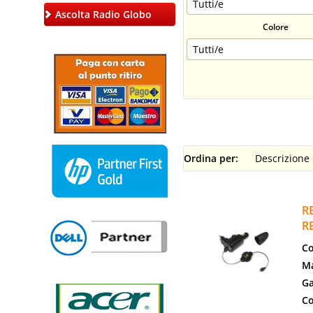
Ascolta Radio Globo
Colore
Ordina per:
R
R
Co
Ma
Ga
Co