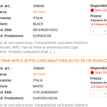
Disponibil
d. art.:
398685
Non Di
rca:
RETRAK
Prezzo:
ranzia:
ITALIA
Evasione Art
lore:
BLACK
2-5 Giorni l
d. EAN:
0816983010352
d. Produttore:
EUIPADCAR
po di caricatore:Auto. Compatibilità caricatore:Telefono
llurare, MP3. Tipo di fonte di alimentazione:Cigar
ghter. Prodotti compatibili:iPod, [...]
ETRAK APPLE 30 PIN CARICABATTERIE AUTO 90 CM BIANC
Disponibil
d. art.:
398689
Non Di
rca:
RETRAK
Prezzo:
ranzia:
ITALIA
Evasione Art
lore:
WHITE
2-5 Giorni l
d. EAN:
0181204000543
d. Produttore:
EUIPODCHGCW
po di caricatore:Auto. Compatibilità caricatore:Telefono