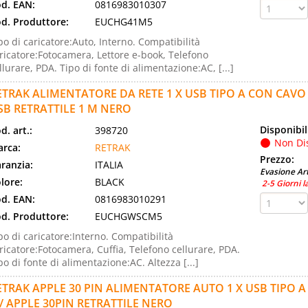
d. EAN:
0816983010307
d. Produttore:
EUCHG41M5
po di caricatore:Auto, Interno. Compatibilità
ricatore:Fotocamera, Lettore e-book, Telefono
llurare, PDA. Tipo di fonte di alimentazione:AC, [...]
ETRAK ALIMENTATORE DA RETE 1 X USB TIPO A CON CAVO 
SB RETRATTILE 1 M NERO
Disponibil
d. art.:
398720
Non Di
rca:
RETRAK
Prezzo:
ranzia:
ITALIA
Evasione Art
lore:
BLACK
2-5 Giorni l
d. EAN:
0816983010291
d. Produttore:
EUCHGWSCM5
po di caricatore:Interno. Compatibilità
ricatore:Fotocamera, Cuffia, Telefono cellurare, PDA.
po di fonte di alimentazione:AC. Altezza [...]
ETRAK APPLE 30 PIN ALIMENTATORE AUTO 1 X USB TIPO 
 / APPLE 30PIN RETRATTILE NERO