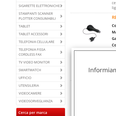
ce
SIGARETTE ELETTRONICHE
li
STAMPANTI SCANNER
R
PLOTTER CONSUMABILI
Co
TABLET
Ma
TABLET ACCESSORI
Ga
TELEFONIA CELLULARE
Co
TELEFONIA FISSA
Co
CORDLESS FAX
Co
TV VIDEO MONITOR
Ti
Informiamo
SMARTWATCH
ce
li
UFFICIO
R
UTENSILERIA
Co
VIDEOCAMERE
Ma
VIDEOSORVEGLIANZA
Ga
Cerca per marca
Co