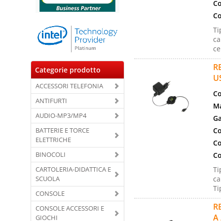
Co
Co
Ti
ca
ce
R
Categorie prodotto
U
ACCESSORI TELEFONIA
Co
ANTIFURTI
Ma
AUDIO-MP3/MP4
Ga
BATTERIE E TORCE
Co
ELETTRICHE
Co
BINOCOLI
Co
CARTOLERIA-DIDATTICA E
Ti
SCUOLA
ca
Ti
CONSOLE
R
CONSOLE ACCESSORI E
A
GIOCHI