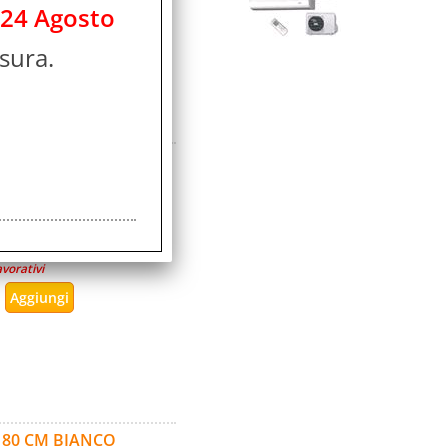
 24 Agosto
sura.
 80 CM 2.1A NERO
ità:
sponibile
icolo:
avorativi
E 80 CM BIANCO