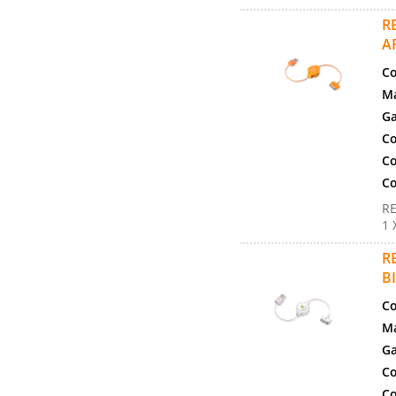
R
A
Co
Ma
Ga
Co
Co
Co
RE
1 
R
B
Co
Ma
Ga
Co
Co