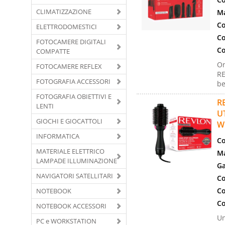
CLIMATIZZAZIONE
Ma
Co
ELETTRODOMESTICI
Co
FOTOCAMERE DIGITALI
Co
COMPATTE
On
FOTOCAMERE REFLEX
RE
FOTOGRAFIA ACCESSORI
be
FOTOGRAFIA OBIETTIVI E
R
LENTI
U
GIOCHI E GIOCATTOLI
W
INFORMATICA
Co
MATERIALE ELETTRICO
Ma
LAMPADE ILLUMINAZIONE
Ga
NAVIGATORI SATELLITARI
Co
Co
NOTEBOOK
Co
NOTEBOOK ACCESSORI
Un
PC e WORKSTATION