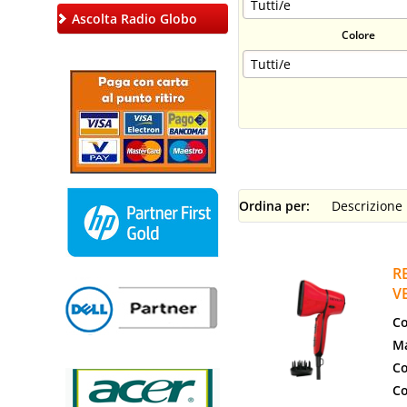
Ascolta Radio Globo
Colore
Ordina per:
R
V
Co
Ma
Co
Co