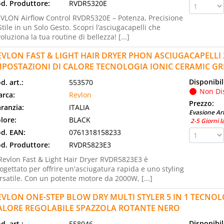
d. Produttore:
RVDR5320E
VLON Airflow Control RVDR5320E – Potenza, Precisione
Stile in un Solo Gesto. Scopri l’asciugacapelli che
voluziona la tua routine di bellezza! [...]
EVLON FAST & LIGHT HAIR DRYER PHON ASCIUGACAPELLI 2
MPOSTAZIONI DI CALORE TECNOLOGIA IONIC CERAMIC GR
Disponibil
d. art.:
553570
Non Di
rca:
Revlon
Prezzo:
ranzia:
ITALIA
Evasione Art
lore:
BLACK
2-5 Giorni l
d. EAN:
0761318158233
d. Produttore:
RVDR5823E3
 Revlon Fast & Light Hair Dryer RVDR5823E3 è
ogettato per offrire un'asciugatura rapida e uno styling
rsatile. Con un potente motore da 2000W, [...]
EVLON ONE-STEP BLOW DRY MULTI STYLER 5 IN 1 TECNOL
ALORE REGOLABILE SPAZZOLA ROTANTE NERO
Disponibil
d. art.:
558046