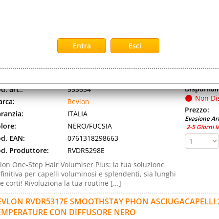
2-5 Giorni l
d. Produttore:
RVDR5251E1
tore ca 2000 watt di qualità professionale con durata
no a 3 volte maggiore rispetto agli asciugacapelli con
tore cc standard. Tourmaline ionic [...]
EVLON RVDR5298E ONE STEP HAIR SPAZZOLA ELETTRICA 
ONICA 4 IMPOSTAZIONI DI CALORE NERO FUCSIA
Disponibil
d. art.:
553654
Non Di
rca:
Revlon
Prezzo:
ranzia:
ITALIA
Evasione Art
lore:
NERO/FUCSIA
2-5 Giorni l
d. EAN:
0761318298663
d. Produttore:
RVDR5298E
lon One-Step Hair Volumiser Plus: la tua soluzione
finitiva per capelli voluminosi e splendenti, sia lunghi
e corti! Rivoluziona la tua routine [...]
EVLON RVDR5317E SMOOTHSTAY PHON ASCIUGACAPELLI 2
EMPERATURE CON DIFFUSORE NERO