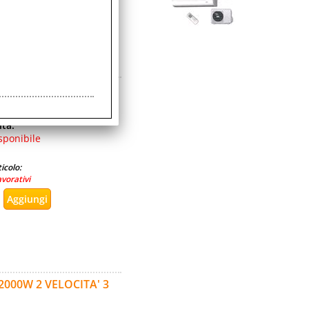
avorativi
820W TECNOLOGIA
ità:
sponibile
icolo:
avorativi
000W 2 VELOCITA' 3