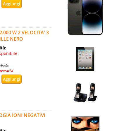
.000 W 2 VELOCITA' 3
ILLE NERO
ità:
sponibile
icolo:
avorativi
OGIA IONI NEGATIVI
ità: