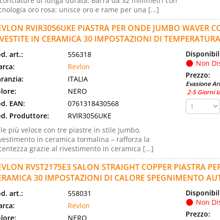
conciature di lunga durata. Barra da 32 millimetri con
cnologia oro rosa: unisce oro e rame per una [...]
EVLON RVIR3056UKE PIASTRA PER ONDE JUMBO WAVER CO
IVESTITE IN CERAMICA 30 IMPOSTAZIONI DI TEMPERATUR
Disponibil
d. art.:
556318
Non Di
rca:
Revlon
Prezzo:
ranzia:
ITALIA
Evasione Art
lore:
NERO
2-5 Giorni l
d. EAN:
0761318430568
d. Produttore:
RVIR3056UKE
ile più veloce con tre piastre in stile Jumbo.
vestimento in ceramica tormalina – rafforza la
centezza grazie al rivestimento in ceramica [...]
EVLON RVST2175E3 SALON STRAIGHT COPPER PIASTRA PER
ERAMICA 30 IMPOSTAZIONI DI CALORE SPEGNIMENTO A
Disponibil
d. art.:
558031
Non Di
rca:
Revlon
Prezzo:
lore:
NERO