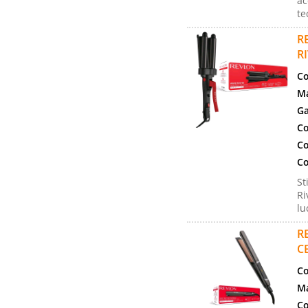
ac
te
R
R
Co
Ma
Ga
Co
Co
Co
St
Ri
lu
R
C
Co
Ma
Co