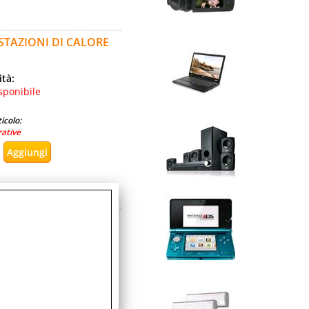
STAZIONI DI CALORE
ità:
sponibile
icolo:
rative
TA' 3 TEMPERATURE
ità:
sponibile
icolo: