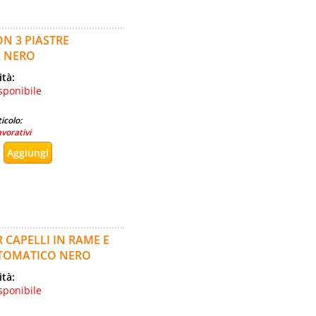
N 3 PIASTRE
A NERO
ità:
sponibile
icolo:
avorativi
 CAPELLI IN RAME E
UTOMATICO NERO
ità:
sponibile