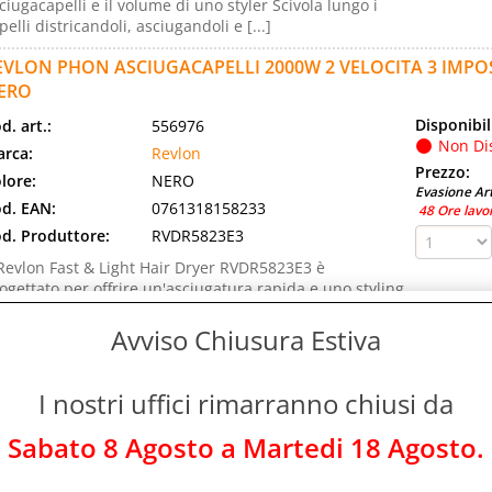
ciugacapelli e il volume di uno styler Scivola lungo i
pelli districandoli, asciugandoli e [...]
EVLON PHON ASCIUGACAPELLI 2000W 2 VELOCITA 3 IMPO
ERO
Disponibil
d. art.:
556976
Non Di
rca:
Revlon
Prezzo:
lore:
NERO
Evasione Art
d. EAN:
0761318158233
48 Ore lavo
d. Produttore:
RVDR5823E3
 Revlon Fast & Light Hair Dryer RVDR5823E3 è
ogettato per offrire un'asciugatura rapida e uno styling
rsatile. Con un potente motore da 2000W, [...]
Avviso Chiusura Estiva
EVLON RVDR5251 PHON ASCIUGACAPELLI 2000W 2 VELOCI
ECNOLOGIA IONICA NERO
I nostri uffici rimarranno chiusi da
Disponibil
d. art.:
556463
Non Di
rca:
Revlon
Sabato 8 Agosto a Martedi 18 Agosto.
Prezzo:
lore:
NERO
Evasione Art
d. EAN:
0761318452515