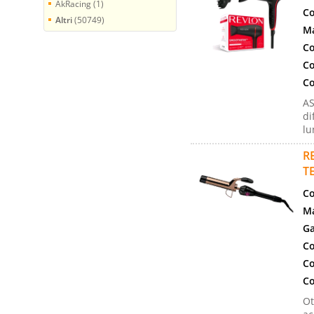
AkRacing (1)
Co
Altri
(50749)
Ma
Co
Co
Co
AS
di
lu
R
T
Co
Ma
Ga
Co
Co
Co
Ot