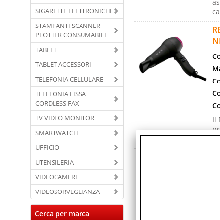
as
SIGARETTE ELETTRONICHE
ca
STAMPANTI SCANNER
R
PLOTTER CONSUMABILI
N
TABLET
Co
TABLET ACCESSORI
Ma
TELEFONIA CELLULARE
Co
Co
TELEFONIA FISSA
CORDLESS FAX
Co
TV VIDEO MONITOR
Il
pr
SMARTWATCH
ve
UFFICIO
R
UTENSILERIA
T
VIDEOCAMERE
Co
VIDEOSORVEGLIANZA
Ma
Co
Cerca per marca
Co