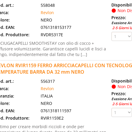
Disponibil
d. art.:
558048
Non Di
rca:
Revlon
Prezzo:
lore:
NERO
Evasione Art
d. EAN:
0761318153177
2-5 Giorni l
d. Produttore:
RVDR5317E
CIUGACAPELLI SMOOTHSTAY con olio di cocco +
ffusore volumizzante. Garantisce capelli lucidi e lisci a
ngo, indipendentemente dal fatto che tu [...]
EVLON RVIR1159 FERRO ARRICCIACAPELLI CON TECNOLOG
EMPERATURE BARRA DA 32 mm NERO
Disponibil
d. art.:
556317
Non Di
rca:
Revlon
Prezzo:
ranzia:
ITALIA
Evasione Art
lore:
NERO
2-5 Giorni l
d. EAN:
0761318111597
d. Produttore:
RVIR1159E2
timo per creare morbidi riccioli e onde per