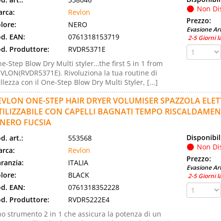
Non Di
rca:
Revlon
Prezzo:
lore:
NERO
Evasione Art
d. EAN:
0761318153719
2-5 Giorni l
d. Produttore:
RVDR5371E
e-Step Blow Dry Multi styler…the first 5 in 1 from
VLON(RVDR5371E). Rivoluziona la tua routine di
llezza con il One-Step Blow Dry Multi Styler, [...]
EVLON ONE-STEP HAIR DRYER VOLUMISER SPAZZOLA ELE
TILIZZABILE CON CAPELLI BAGNATI TEMPO RISCALDAMENT
NERO FUCSIA
Disponibil
d. art.:
553568
Non Di
rca:
Revlon
Prezzo:
ranzia:
ITALIA
Evasione Art
lore:
BLACK
2-5 Giorni l
d. EAN:
0761318352228
d. Produttore:
RVDR5222E4
o strumento 2 in 1 che assicura la potenza di un