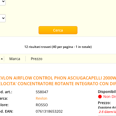
12 risultati trovati (40 per pagina - 1 in totale)
EVLON AIRFLOW CONTROL PHON ASCIUGACAPELLI 2000W
ELOCITA' CONCENTRATORE ROTANTE INTEGRATO CON DI
Disponibil
d. art.:
558047
Non Di
rca:
Revlon
Prezzo:
lore:
ROSSO
Evasione Art
d. EAN:
0761318653202
2-5 Giorni l