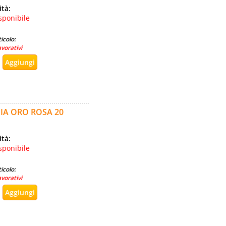
ità:
sponibile
icolo:
avorativi
IA ORO ROSA 20
ità:
sponibile
icolo:
avorativi