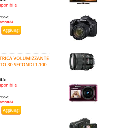
sponibile
icolo:
avorativi
TTRICA VOLUMIZZANTE
O 30 SECONDI 1.100
ità:
sponibile
icolo:
avorativi