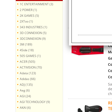
1C ENTERTAINMENT (3)
Co
2 POWER (1)
Mo
2K GAMES (5)
fi
2XToo (1)
mo
343 INDUSTRIES (1)
R
3D CONNEXION (5)
I
3DCONNEXION (9)
3M (189)
Co
4Side (18)
Ma
505 GAMES (1)
Ga
ACER (505)
Co
ACTIVISION (70)
Co
Adata (123)
Co
Adidas (66)
Sa
ADJ (135)
de
Aeg (6)
ch
AGI (24)
AGI TECHNOLOGY (9)
R
AKAI (6)
T