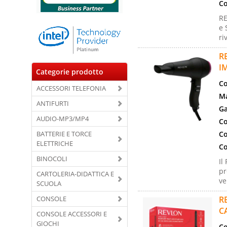
Co
RE
e 
ri
R
I
Categorie prodotto
Co
ACCESSORI TELEFONIA
Ma
ANTIFURTI
Ga
AUDIO-MP3/MP4
Co
BATTERIE E TORCE
Co
ELETTRICHE
Co
BINOCOLI
Il
pr
CARTOLERIA-DIDATTICA E
ve
SCUOLA
CONSOLE
R
C
CONSOLE ACCESSORI E
GIOCHI
Co