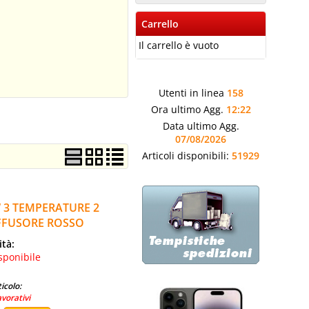
Carrello
Il carrello è vuoto
Utenti in linea
158
Ora ultimo Agg.
12:22
Data ultimo Agg.
07/08/2026
Articoli disponibili:
51929
 3 TEMPERATURE 2
FFUSORE ROSSO
ità:
sponibile
icolo:
avorativi