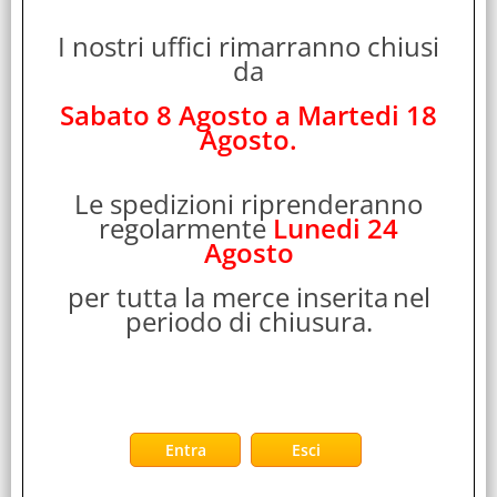
RIVA CASE 8460-AM ZAINO PER NOTEBOOK DA 17"
I nostri uffici rimarranno chiusi
IN POLIESTERE COLORE GRIGIO/AZZURRO
da
Cod. art.:
Sabato 8 Agosto a Martedi 18
134656
Agosto.
Marca:
RIVA CASE
Garanzia:
Le spedizioni riprenderanno
ITALIA
regolarmente
Lunedi 24
Colore:
Agosto
GRIGIO/AZZURRO
per tutta la merce inserita
nel
Cod. EAN:
periodo di chiusura.
4260403570388
Cod. Produttore:
8460-AM
Presentazione ProdottoColore
primario: AzzurroCategoria: ZainoAdatta Per: Notebook da
17Materiale: PoliestereCinghia Aggancio [...]
ZAINO NOTEBOOK 17 BP BULKER ACQUAM.