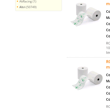
AkRacing (1)
m
Altri
(50749)
Co
Ma
Co
Co
Co
R
10
te
R
m
Co
Ma
Co
Co
Co
R