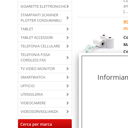
Co
an
SIGARETTE ELETTRONICHE
[..
STAMPANTI SCANNER
PLOTTER CONSUMABILI
R
m
TABLET
Co
TABLET ACCESSORI
Ma
TELEFONIA CELLULARE
Co
TELEFONIA FISSA
Co
CORDLESS FAX
Co
TV VIDEO MONITOR
R
Informiamo
SMARTWATCH
10
te
UFFICIO
UTENSILERIA
R
m
VIDEOCAMERE
Co
VIDEOSORVEGLIANZA
Ma
Cerca per marca
Co