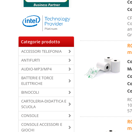
Co
Co
C
Co
an
Gr
Categorie prodotto
R
ACCESSORI TELEFONIA
m
ANTIFURTI
Co
Ma
AUDIO-MP3/MP4
Co
BATTERIE E TORCE
ELETTRICHE
Co
Co
BINOCOLI
R
CARTOLERIA-DIDATTICA E
10
SCUOLA
57
CONSOLE
R
CONSOLE ACCESSORI E
m
GIOCHI