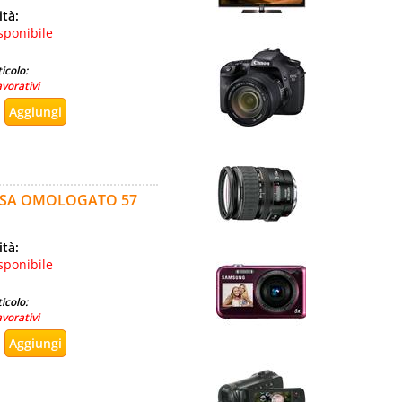
ità:
sponibile
icolo:
avorativi
ASSA OMOLOGATO 57
ità:
sponibile
icolo:
avorativi