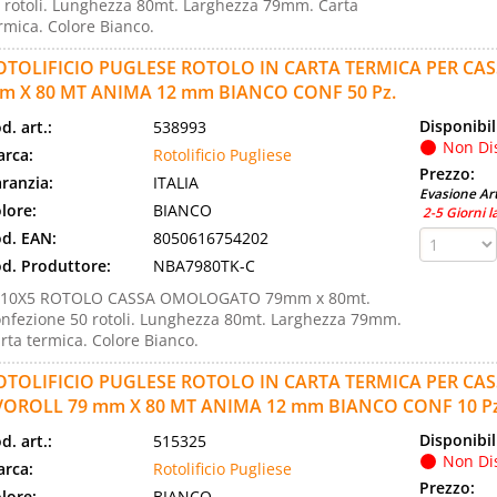
 rotoli. Lunghezza 80mt. Larghezza 79mm. Carta
rmica. Colore Bianco.
OTOLIFICIO PUGLESE ROTOLO IN CARTA TERMICA PER C
m X 80 MT ANIMA 12 mm BIANCO CONF 50 Pz.
Disponibil
d. art.:
538993
Non Di
rca:
Rotolificio Pugliese
Prezzo:
ranzia:
ITALIA
Evasione Art
lore:
BIANCO
2-5 Giorni l
d. EAN:
8050616754202
d. Produttore:
NBA7980TK-C
F10X5 ROTOLO CASSA OMOLOGATO 79mm x 80mt.
nfezione 50 rotoli. Lunghezza 80mt. Larghezza 79mm.
rta termica. Colore Bianco.
OTOLIFICIO PUGLESE ROTOLO IN CARTA TERMICA PER C
VOROLL 79 mm X 80 MT ANIMA 12 mm BIANCO CONF 10 Pz
Disponibil
d. art.:
515325
Non Di
rca:
Rotolificio Pugliese
Prezzo:
lore:
BIANCO