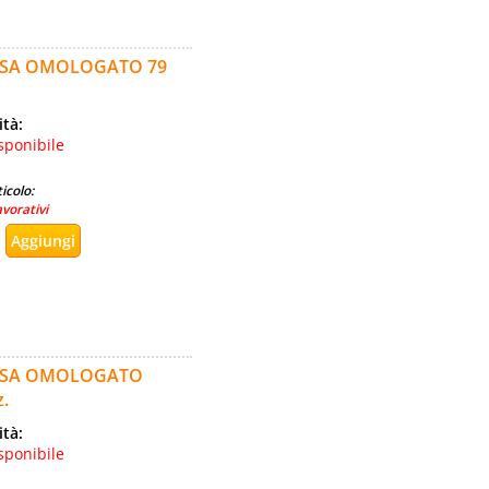
ASSA OMOLOGATO 79
ità:
sponibile
icolo:
avorativi
ASSA OMOLOGATO
.
ità:
sponibile