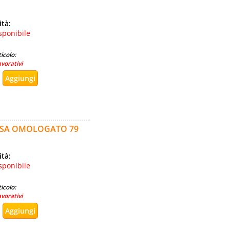
ità:
sponibile
icolo:
avorativi
ASSA OMOLOGATO 79
ità:
sponibile
icolo:
avorativi