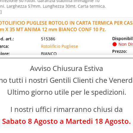
nfezione 50 rotoli. Garanzia stabilità immagine 10
ni. Larghezza 57mm. Lunghezza 30mt. Carta termica.
.]
OTOLIFICIO PUGLESE ROTOLO IN CARTA TERMICA PER C
m X 35 MT ANIMA 12 mm BIANCO CONF 10 Pz.
Disponibil
d. art.:
515386
Non Di
rca:
Rotolificio Pugliese
Prezzo:
lore:
BIANCO
Evasione Art
d. EAN:
8050616755797
2-5 Giorni l
Avviso Chiusura Estiva
d. Produttore:
NBA5735TQ
OTOLO CASSA OMOLOGATO 57mm x 35mt. Confezioni
 tutti i nostri Gentili Clienti che Vener
 rotoli. Lunghezza 35mt. Larghezza 57mm. Carta
rmica. Colore Bianco.
Ultimo giorno utile per le spedizioni.
OTOLIFICIO PUGLESE ROTOLO IN CARTA TERMICA PER C
m X 80 MT ANIMA 12 mm BIANCO CONF 50 Pz.
I nostri uffici rimarranno chiusi da
Disponibil
d. art.:
539709
Sabato 8 Agosto a Martedi 18 Agosto.
Non Di
rca:
Rotolificio Pugliese
Prezzo:
lore:
BIANCO