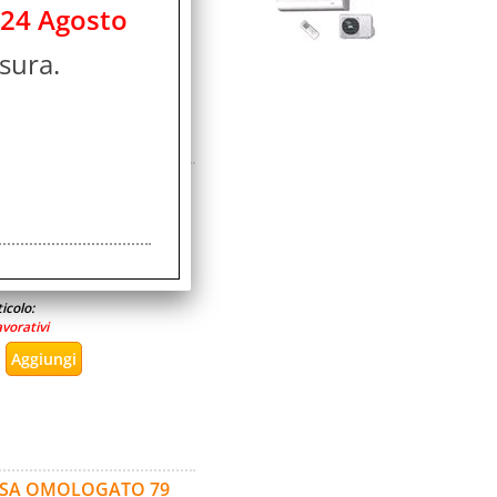
icolo:
 24 Agosto
avorativi
sura.
ASSA OMOLOGATO 79
ità:
sponibile
icolo:
avorativi
ASSA OMOLOGATO 79