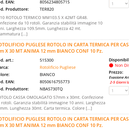
d. EAN:
8056234805715
d. Produttore:
TER820
F10 ROTOLO TERMICO MM103.5 X 42MT GR48.
nfezione da 10 rotoli. Garanzia stabilità immagine 10
ni. Larghezza 109.5mm. Lunghezza 42 mt.
ammatura [...]
OTOLIFICIO PUGLESE ROTOLO IN CARTA TERMICA PER C
m X 30 MT ANIMA 12 mm BIANCO CONF 10 Pz.
Disponibil
d. art.:
515300
Non Di
rca:
Rotolificio Pugliese
Prezzo:
lore:
BIANCO
Evasione Art
d. EAN:
8050616755773
2-5 Giorni l
d. Produttore:
NBA5730TQ
OTOLO CASSA OMOLAGATO 57mm x 30mt. Confezione
 rotoli. Garanzia stabilità immagine 10 anni. Larghezza
mm. Lunghezza 30mt. Carta termica. Colore [...]
OTOLIFICIO PUGLESE ROTOLO IN CARTA TERMICA PER C
m X 30 MT ANIMA 12 mm BIANCO CONF 10 Pz.