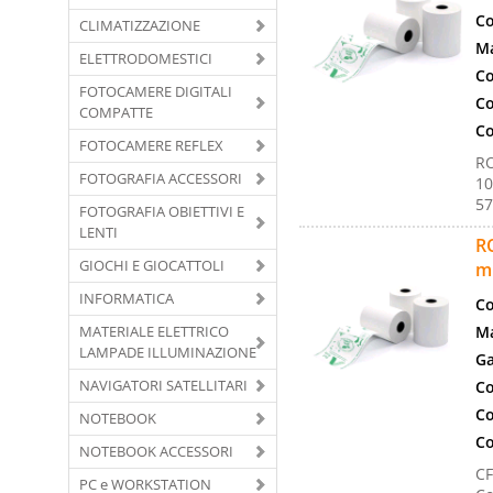
Co
CLIMATIZZAZIONE
Ma
ELETTRODOMESTICI
Co
FOTOCAMERE DIGITALI
Co
COMPATTE
Co
FOTOCAMERE REFLEX
R
FOTOGRAFIA ACCESSORI
10
57
FOTOGRAFIA OBIETTIVI E
LENTI
R
GIOCHI E GIOCATTOLI
m
INFORMATICA
Co
MATERIALE ELETTRICO
Ma
LAMPADE ILLUMINAZIONE
Ga
NAVIGATORI SATELLITARI
Co
Co
NOTEBOOK
Co
NOTEBOOK ACCESSORI
C
PC e WORKSTATION