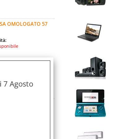
ASSA OMOLOGATO 57
ità:
sponibile
icolo:
avorativi
di 7 Agosto
ASSA OMOLOGATO 57
ità:
sponibile