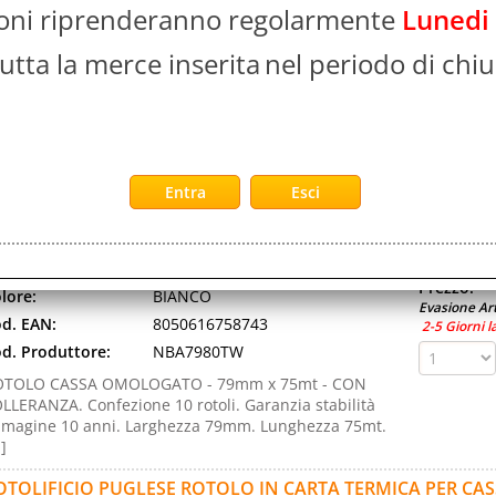
Evasione Art
ioni riprenderanno regolarmente
Lunedi
d. EAN:
8057724141924
2-5 Giorni l
d. Produttore:
NBA5780TQ-C
utta la merce inserita
nel periodo di chiu
F10X5 ROTOLO CASSA OMOLOGATO 57MM X 80MT.
nfezione 50 rotoli. Garanzia stabilità immagine 10
ni. Larghezza 57mm. Lunghezza 80mt. Carta termica.
.]
OTOLIFICIO PUGLESE ROTOLO IN CARTA TERMICA PER C
m X 75 MT ANIMA 12 mm BIANCO CONF 10 Pz.
Disponibil
d. art.:
515302
Non Di
rca:
Rotolificio Pugliese
Prezzo:
lore:
BIANCO
Evasione Art
d. EAN:
8050616758743
2-5 Giorni l
d. Produttore:
NBA7980TW
OTOLO CASSA OMOLOGATO - 79mm x 75mt - CON
LLERANZA. Confezione 10 rotoli. Garanzia stabilità
magine 10 anni. Larghezza 79mm. Lunghezza 75mt.
.]
OTOLIFICIO PUGLESE ROTOLO IN CARTA TERMICA PER C