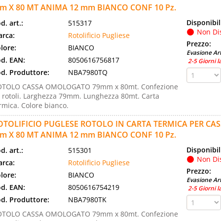
m X 80 MT ANIMA 12 mm BIANCO CONF 10 Pz.
Disponibil
d. art.:
515317
Non Di
rca:
Rotolificio Pugliese
Prezzo:
lore:
BIANCO
Evasione Art
d. EAN:
8050616756817
2-5 Giorni l
d. Produttore:
NBA7980TQ
OTOLO CASSA OMOLOGATO 79mm x 80mt. Confezione
 rotoli. Larghezza 79mm. Lunghezza 80mt. Carta
rmica. Colore bianco.
OTOLIFICIO PUGLESE ROTOLO IN CARTA TERMICA PER C
m X 80 MT ANIMA 12 mm BIANCO CONF 10 Pz.
Disponibil
d. art.:
515301
Non Di
rca:
Rotolificio Pugliese
Prezzo:
lore:
BIANCO
Evasione Art
d. EAN:
8050616754219
2-5 Giorni l
d. Produttore:
NBA7980TK
OTOLO CASSA OMOLOGATO 79mm x 80mt. Confezione