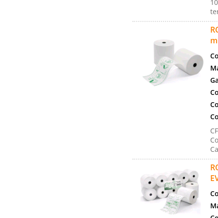
10
te
R
m
Co
Ma
Ga
Co
Co
Co
C
Co
Ca
R
E
Co
Ma
Co