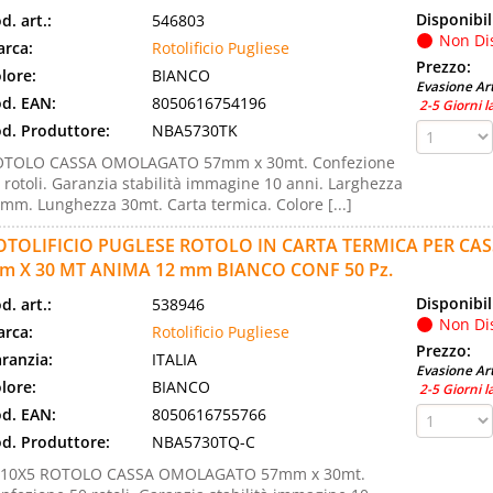
Disponibil
d. art.:
546803
Non Di
rca:
Rotolificio Pugliese
Prezzo:
lore:
BIANCO
Evasione Art
d. EAN:
8050616754196
2-5 Giorni l
d. Produttore:
NBA5730TK
OTOLO CASSA OMOLAGATO 57mm x 30mt. Confezione
 rotoli. Garanzia stabilità immagine 10 anni. Larghezza
mm. Lunghezza 30mt. Carta termica. Colore [...]
OTOLIFICIO PUGLESE ROTOLO IN CARTA TERMICA PER C
m X 30 MT ANIMA 12 mm BIANCO CONF 50 Pz.
Disponibil
d. art.:
538946
Non Di
rca:
Rotolificio Pugliese
Prezzo:
ranzia:
ITALIA
Evasione Art
lore:
BIANCO
2-5 Giorni l
d. EAN:
8050616755766
d. Produttore:
NBA5730TQ-C
F10X5 ROTOLO CASSA OMOLAGATO 57mm x 30mt.