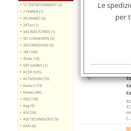
Le spediz
Co
1C ENTERTAINMENT (3)
2 POWER (1)
Co
per t
2K GAMES (5)
C
2XToo (1)
Co
an
343 INDUSTRIES (1)
[..
3D CONNEXION (5)
3DCONNEXION (9)
R
3M (189)
m
4Side (18)
Co
505 GAMES (1)
Ma
ACER (505)
Co
ACTIVISION (70)
Co
Adata (123)
Adidas (66)
Co
ADJ (135)
R
Aeg (6)
TO
im
AGI (24)
[..
AGI TECHNOLOGY (9)
AKAI (6)
R